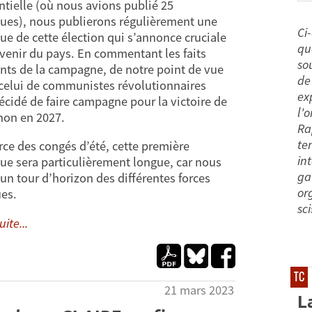
ntielle (où nous avions publié 25
ues), nous publierons régulièrement une
Ci
ue de cette élection qui s’annonce cruciale
qu
avenir du pays. En commentant les faits
so
ts de la campagne, de notre point de vue
de 
 celui de communistes révolutionnaires
exp
écidé de faire campagne pour la victoire de
l'
on en 2027.
Ra
te
rce des congés d’été, cette première
in
ue sera particulièrement longue, car nous
ga
 un tour d’horizon des différentes forces
or
ues.
sc
uite...
TC
21 mars 2023
L