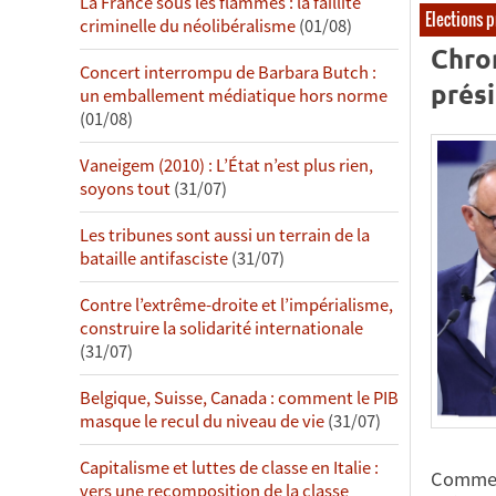
La France sous les flammes : la faillite
Elections p
criminelle du néolibéralisme
(01/08)
Chro
Concert interrompu de Barbara Butch :
prési
un emballement médiatique hors norme
(01/08)
Vaneigem (2010) : L’État n’est plus rien,
soyons tout
(31/07)
Les tribunes sont aussi un terrain de la
bataille antifasciste
(31/07)
Contre l’extrême-droite et l’impérialisme,
construire la solidarité internationale
(31/07)
Belgique, Suisse, Canada : comment le PIB
masque le recul du niveau de vie
(31/07)
Capitalisme et luttes de classe en Italie :
Comme 
vers une recomposition de la classe