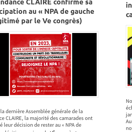
endance CLAIRE confirme sa
i
icipation au « NPA de gauche
c
gitimé par le Ve congrès)
No
éc
 la dernière Assemblée générale de la
jan
e CLAIRE, la majorité des camarades ont
Au
é leur décision de rester au « NPA de
no
e