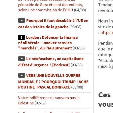
Tendance
génocide de Gaza étaient des enfants,
selon une commission de l’ONU
(04/08)
révolut
Pourquoi il faut désobéir à l’UE en
Nous inv
site de
cas de victoire de la gauche
(03/08)
:
https:
Lordon : Défoncer la finance
Pendant
néolibérale : innover sans les
"marchés", ou l’IA autrement
(03/08)
que le 
rubriqu
Le néofascisme, un capitalisme
"Actual
d’État d’urgence ? [Podcast]
(03/08)
mise à 
VERS UNE NOUVELLE GUERRE
MONDIALE ? POURQUOI TRUMP LACHE
POUTINE | PASCAL BONIFACE
(03/08)
Ces 
Votre indifférence ne sauvera pas la
vous
Palestine
(02/08)