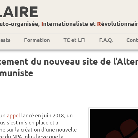
LAIRE
uto-organisée,
I
nternationaliste et
R
évolutionnai
asts
Formation
TC et LFI
F.A.Q.
Cont
ement du nouveau site de l’Alte
muniste
 un
appel
lancé en juin 2018, un
us s’est mis en place et a
e sur la création d’une nouvelle
e du NPA, plus large que la