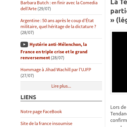
La T
Barbara Butch : en finir avec la Comedia
dell’Arte
(29/07)
part
» (lé
Argentine : 50 ans après le coup d’État
militaire, quel héritage de la dictature ?
(28/07)
Hystérie anti-Mélenchon, la
France en triple crise et le grand
renversement
(28/07)
Hommage à Jihad Wachill par l’UJFP
(27/07)
Lire plus...
LIENS
Lors de
Notre page FaceBook
Tendanc
confirm
Site de la france insoumise