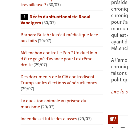
préside
travailleuse ?
(30/07)
chroniq
chroniq
Décès du situationniste Raoul
pour l’
Vaneigem
(30/07)
marquan
qui est
Barbara Butch : le récit médiatique face
aux faits
(29/07)
ayant d
Mélench
Mélenchon contre Le Pen ? Un duel loin
d’être gagné d’avance pour l’extrême
A l’amo
droite
(29/07)
chroniq
faisons
Des documents de la CIA contredisent
politiq
Trump sur les élections vénézuéliennes
(29/07)
Lire la s
La question animale au prisme du
marxisme
(29/07)
Incendies et lutte des classes
(29/07)
NPA