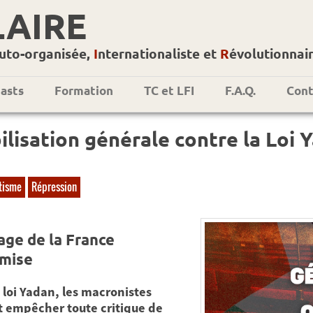
LAIRE
uto-organisée,
I
nternationaliste et
R
évolutionnai
asts
Formation
TC et LFI
F.A.Q.
Cont
lisation générale contre la Loi Y
tisme
Répression
ge de la France
mise
 loi Yadan, les macronistes
t empêcher toute critique de