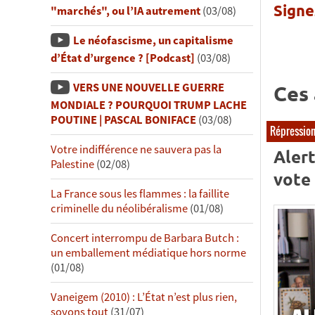
Signez
"marchés", ou l’IA autrement
(03/08)
Le néofascisme, un capitalisme
d’État d’urgence ? [Podcast]
(03/08)
VERS UNE NOUVELLE GUERRE
Ces 
MONDIALE ? POURQUOI TRUMP LACHE
POUTINE | PASCAL BONIFACE
(03/08)
Répressio
Votre indifférence ne sauvera pas la
Alert
Palestine
(02/08)
vote
La France sous les flammes : la faillite
criminelle du néolibéralisme
(01/08)
Concert interrompu de Barbara Butch :
un emballement médiatique hors norme
(01/08)
Vaneigem (2010) : L’État n’est plus rien,
soyons tout
(31/07)