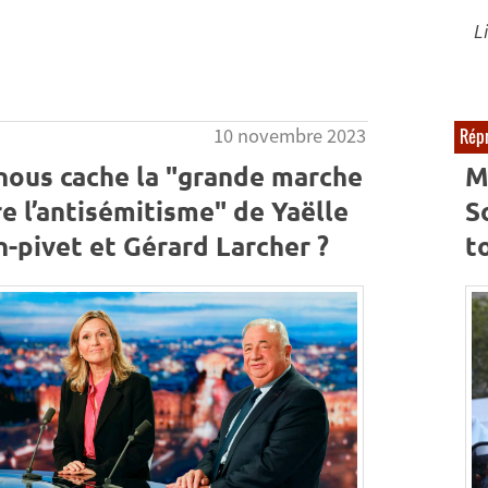
Li
10 novembre 2023
Répr
nous cache la "grande marche
M
e l’antisémitisme" de Yaëlle
S
-pivet et Gérard Larcher ?
t