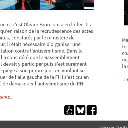
ment, c’est Olivier Faure qui a eu l'idée. Il a
 qu’en raison de la recrudescence des actes
ites, constatés par le ministère de
Me
eur, il était nécessaire d’organiser une
te
tation contre l’antisémitisme. Dans la
ch
 il a considéré que le Rassemblement
ma
l devait y participer puis s’est sûrement
la
é piégé à son propre jeu : en voulant se
r de l’aile gauche de la FI il s’est cru en
Li
é de démasquer l’antisémitisme du RN.
suite...