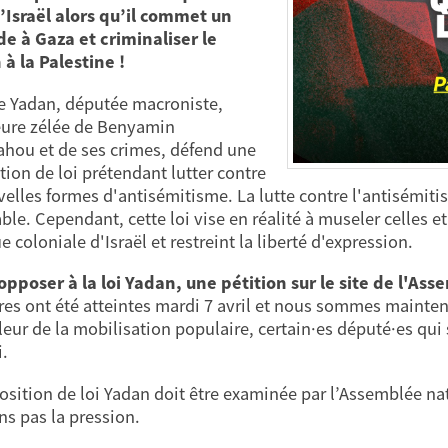
d’Israël alors qu’il commet un
e à Gaza et criminaliser le
 à la Palestine !
e Yadan, députée macroniste,
ure zélée de Benyamin
hou et de ses crimes, défend une
tion de loi prétendant lutter contre
velles formes d'antisémitisme. La lutte contre l'antisémi
ble. Cependant, cette loi vise en réalité à museler celles e
e coloniale d'Israël et restreint la liberté d'expression.
opposer à la loi Yadan, une pétition sur le site de l'Ass
res ont été atteintes mardi 7 avril et nous sommes mainten
leur de la mobilisation populaire, certain·es député·es qui
i.
osition de loi Yadan doit être examinée par l’Assemblée nati
ns pas la pression.