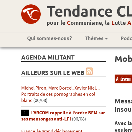
Tendance C
pour le
C
ommunisme, la
L
utte
A
Qui sommes-nous ?
Thèmes
Podc
AGENDA MILITANT
Mobi
AILLEURS SUR LE WEB
Antisémi
Michel Piron, Marc Dorcel, Xavier Niel…
Portraits de ces pornographes en col
Messa
blanc
(06/08)
Insou
L’ARCOM rappelle à l’ordre BFM sur
ses mensonges anti-LFI
(06/08)
Avec la
veulen
France, le grand déclassement