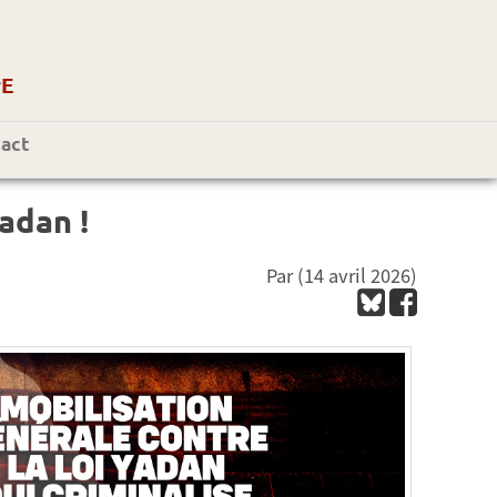
r
E
act
adan !
Par
(14 avril 2026)