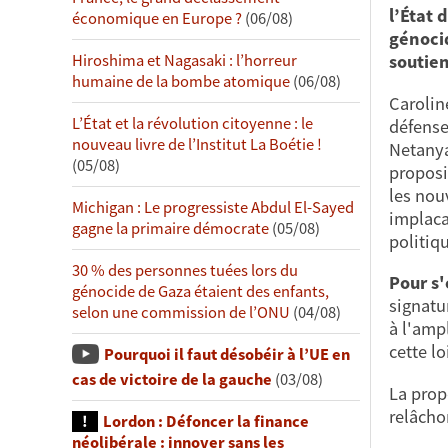
l’État 
économique en Europe ?
(06/08)
génocid
Hiroshima et Nagasaki : l’horreur
soutien
humaine de la bombe atomique
(06/08)
Carolin
L’État et la révolution citoyenne : le
défense
nouveau livre de l’Institut La Boétie !
Netanya
(05/08)
proposi
les nou
Michigan : Le progressiste Abdul El-Sayed
implaca
gagne la primaire démocrate
(05/08)
politiqu
30 % des personnes tuées lors du
Pour s'
génocide de Gaza étaient des enfants,
signatu
selon une commission de l’ONU
(04/08)
à l'amp
cette lo
Pourquoi il faut désobéir à l’UE en
cas de victoire de la gauche
(03/08)
La prop
relâcho
Lordon : Défoncer la finance
néolibérale : innover sans les