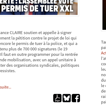
ance CLAIRE soutien et appelle à signer
ment la pétition contre le projet de loi qui
Ta
encore le permis de tuer à la police, et qui a
pa
tenu plus de 700 000 signatures (le 19
Ac
. Il faut en outre programmer pour la rentrée
l’
nde mobilisation, avec un appel unitaire à
co
ter des organisations syndicales, politiques
le
ressistes.
no
du
le
suite...
de
ra
pa