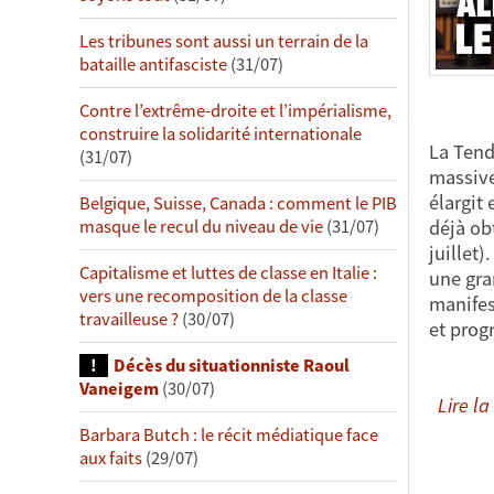
Les tribunes sont aussi un terrain de la
bataille antifasciste
(31/07)
Contre l’extrême-droite et l’impérialisme,
construire la solidarité internationale
La Tend
(31/07)
massive
élargit 
Belgique, Suisse, Canada : comment le PIB
déjà ob
masque le recul du niveau de vie
(31/07)
juillet)
Capitalisme et luttes de classe en Italie :
une gra
vers une recomposition de la classe
manifes
travailleuse ?
(30/07)
et prog
Décès du situationniste Raoul
Vaneigem
(30/07)
Lire la 
Barbara Butch : le récit médiatique face
aux faits
(29/07)