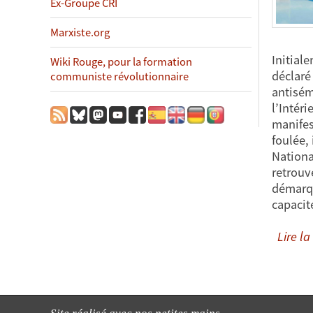
Ex-Groupe CRI
Marxiste.org
Initiale
Wiki Rouge, pour la formation
déclaré
communiste révolutionnaire
antisém
l’Intéri
manifes
foulée,
Nationa
retrouv
démarque
capacit
Lire la 