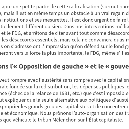
capte une petite partie de cette radicalisation (surtout p
t), mais il est en même temps un obstacle à un vrai regain d
s institutions et ses mesurettes. Il est donc urgent de fair
tiellement différent du sien. Dans nos interventions méd
 et le FDG, et arrêtons de citer avant tout comme désaccor
les désaccords essentiels, mais cela ne convaincra quasimen
s on s'adresse ont l'impression qu'on défend sur le fond 
neront vers la force la plus importante, le FDG, même s'il e
ons l’« Opposition de gauche » et le « gouv
veut rompre avec l'austérité sans rompre avec le capital
érale fondée sur la redistribution, les dépenses publiques,
nce (échec de la relance de 1981, etc.) que c’est impossible
t expliquer que la seule alternative aux politiques d'austéri
exproprier les grands groupes capitalistes et de concentrer e
ue et économique. Nous prônons l’auto-organisation des trav
s que véhicule le tribun Mélenchon sur l’État capitaliste.