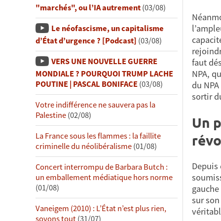
"marchés", ou l’IA autrement
(03/08)
Néanmoi
l’ample
Le néofascisme, un capitalisme
capacit
d’État d’urgence ? [Podcast]
(03/08)
rejoindr
VERS UNE NOUVELLE GUERRE
faut dés
NPA, qu
MONDIALE ? POURQUOI TRUMP LACHE
POUTINE | PASCAL BONIFACE
(03/08)
du NPA 
sortir d
Votre indifférence ne sauvera pas la
Palestine
(02/08)
Un p
La France sous les flammes : la faillite
révo
criminelle du néolibéralisme
(01/08)
Depuis 
Concert interrompu de Barbara Butch :
soumiss
un emballement médiatique hors norme
(01/08)
gauche (
sur son
Vaneigem (2010) : L’État n’est plus rien,
véritabl
soyons tout
(31/07)