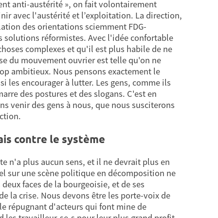
t anti-austérité », on fait volontairement
r avec l'austérité et l’exploitation. La direction,
lation des orientations sciemment FDG-
 solutions réformistes. Avec l'idée confortable
choses complexes et qu'il est plus habile de ne
rise du mouvement ouvrier est telle qu'on ne
 trop ambitieux. Nous pensons exactement le
ssi les encourager à lutter. Les gens, comme ils
marre des postures et des slogans. C'est en
ns venir des gens à nous, que nous susciterons
ction.
is contre le système
te n'a plus aucun sens, et il ne devrait plus en
nel sur une scène politique en décomposition ne
 deux faces de la bourgeoisie, et de ses
de la crise. Nous devons être les porte-voix de
cle répugnant d'acteurs qui font mine de
d les travailleur-se-s pour leur plus grand profit.