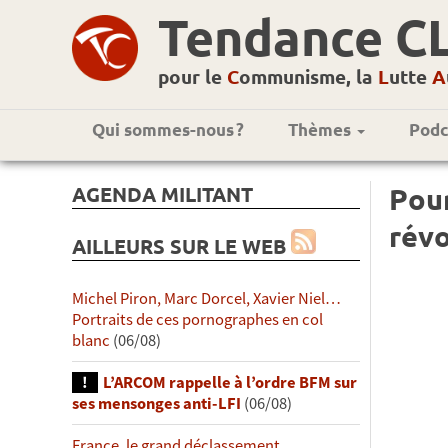
Tendance C
pour le
C
ommunisme, la
L
utte
A
Qui sommes-nous ?
Thèmes
Podc
AGENDA MILITANT
Pour
révo
AILLEURS SUR LE WEB
Michel Piron, Marc Dorcel, Xavier Niel…
Portraits de ces pornographes en col
blanc
(06/08)
L’ARCOM rappelle à l’ordre BFM sur
ses mensonges anti-LFI
(06/08)
France, le grand déclassement