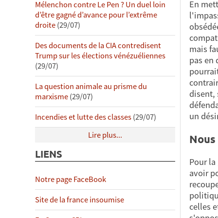
En mett
Mélenchon contre Le Pen ? Un duel loin
l'impas
d’être gagné d’avance pour l’extrême
droite
(29/07)
obsédée
compati
Des documents de la CIA contredisent
mais fa
Trump sur les élections vénézuéliennes
pas en 
(29/07)
pourrai
contrair
La question animale au prisme du
disent,
marxisme
(29/07)
défenda
un désir
Incendies et lutte des classes
(29/07)
Lire plus...
Nous 
LIENS
Pour la 
avoir p
Notre page FaceBook
recoupe
politiq
Site de la france insoumise
celles 
s'oppose