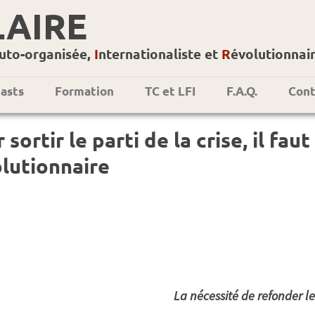
LAIRE
uto-organisée,
I
nternationaliste et
R
évolutionnai
asts
Formation
TC et LFI
F.A.Q.
Cont
 sortir le parti de la crise, il fau
lutionnaire
La nécessité de refonder l