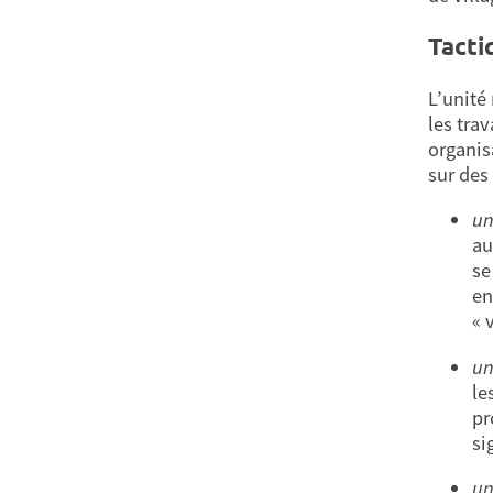
Tacti
L’unité
les trav
organis
sur des
un
au
se
en
« 
un
le
pr
si
un