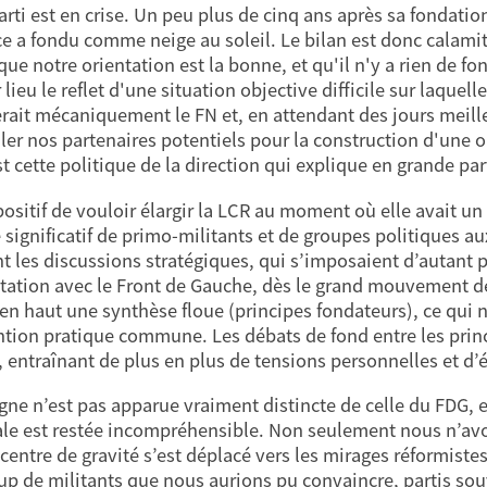
rti est en crise. Un peu plus de cinq ans après sa fondation,
e a fondu comme neige au soleil. Le bilan est donc calamit
que notre orientation est la bonne, et qu'il n'y a rien de fo
lieu le reflet d'une situation objective difficile sur laquell
erait mécaniquement le FN et, en attendant des jours meilleu
ller nos partenaires potentiels pour la construction d'une
st cette politique de la direction qui explique en grande par
t positif de vouloir élargir la LCR au moment où elle avait u
significatif de primo-militants et de groupes politiques aux 
t les discussions stratégiques, qui s’imposaient d’autant p
tation avec le Front de Gauche, dès le grand mouvement de 
r en haut une synthèse floue (principes fondateurs), ce qu
ntion pratique commune. Les débats de fond entre les prin
, entraînant de plus en plus de tensions personnelles et d
igne n’est pas apparue vraiment distincte de celle du FDG, et
ale est restée incompréhensible. Non seulement nous n’avons
 centre de gravité s’est déplacé vers les mirages réformist
p de militants que nous aurions pu convaincre, partis souv