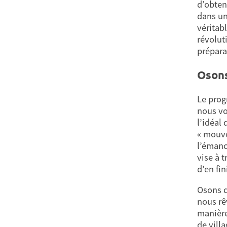
d’obteni
dans un
véritabl
révolut
prépara
Osons
Le prog
nous vo
l’idéal
« mouvem
l’émanc
vise à 
d’en fin
Osons d
nous rê
manière
de vill