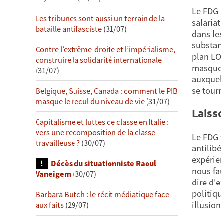
Le FDG 
Les tribunes sont aussi un terrain de la
salaria
bataille antifasciste
(31/07)
dans le
substan
Contre l’extrême-droite et l’impérialisme,
plan LO
construire la solidarité internationale
masque 
(31/07)
auxquel
se tour
Belgique, Suisse, Canada : comment le PIB
masque le recul du niveau de vie
(31/07)
Laiss
Capitalisme et luttes de classe en Italie :
vers une recomposition de la classe
Le FDG 
travailleuse ?
(30/07)
antilib
expérie
Décès du situationniste Raoul
nous fau
Vaneigem
(30/07)
dire d'
politiq
Barbara Butch : le récit médiatique face
illusion
aux faits
(29/07)