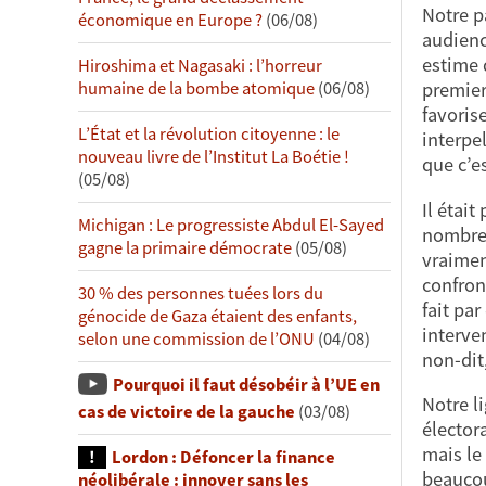
Notre pa
économique en Europe ?
(06/08)
audienc
estime 
Hiroshima et Nagasaki : l’horreur
humaine de la bombe atomique
(06/08)
premier 
favoris
L’État et la révolution citoyenne : le
interpe
nouveau livre de l’Institut La Boétie !
que c’e
(05/08)
Il étai
Michigan : Le progressiste Abdul El-Sayed
nombre 
gagne la primaire démocrate
(05/08)
vraimen
confron
30 % des personnes tuées lors du
fait pa
génocide de Gaza étaient des enfants,
interve
selon une commission de l’ONU
(04/08)
non-dit
Pourquoi il faut désobéir à l’UE en
Notre l
cas de victoire de la gauche
(03/08)
élector
mais le
Lordon : Défoncer la finance
beaucou
néolibérale : innover sans les