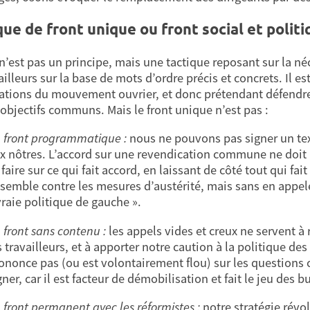
que de front unique ou front social et politi
 n’est pas un principe, mais une tactique reposant sur la né
ailleurs sur la base de mots d’ordre précis et concrets. Il e
ations du mouvement ouvrier, et donc prétendant défendre l
 objectifs communs. Mais le front unique n’est pas :
 front programmatique :
nous ne pouvons pas signer un tex
x nôtres. L’accord sur une revendication commune ne doit p
 faire sur ce qui fait accord, en laissant de côté tout qui 
semble contre les mesures d’austérité, mais sans en appeler 
vraie politique de gauche ».
 front sans contenu :
les appels vides et creux ne servent à 
s travailleurs, et à apporter notre caution à la politique 
ononce pas (ou est volontairement flou) sur les questions 
gner, car il est facteur de démobilisation et fait le jeu des 
 front permanent avec les réformistes :
notre stratégie révo