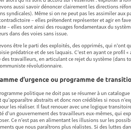
vons aussi savoir dénoncer clairement les directions réfo
ons syndicales). Même si on ne peut pas les assimiler aux p
ontradictoire – elles prétendent représenter et agir en fave
iste – elles sont ainsi des rouages fondamentaux du système
leurs dans des voies sans issue.
vons être le parti des exploités, des opprimés, qui n'ont q
isie prédatrice et de ses laquais. C'est en ayant ce profil 
e des travailleurs, en articulant ce rejet du système (dans
communiste révolutionnaire.
amme d’urgence ou programme de transitio
rogramme politique ne doit pas se résumer à un catalogue
 qu’apparaître abstraits et donc non crédibles si nous n’e
ur les réaliser. Il faut renouer avec une logique transitoire,
té d’un gouvernement des travailleurs eux-mêmes, qui expro
ser. Ce n’est pas en alimentant les illusions sur les possibi
ements que nous paraîtrons plus réalistes. Si des luttes d