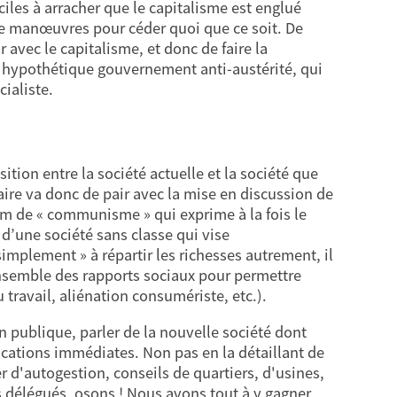
iciles à arracher que le capitalisme est englué
de manœuvres pour céder quoi que ce soit. De
r avec le capitalisme, et donc de faire la
un hypothétique gouvernement anti-austérité, qui
cialiste.
ition entre la société actuelle et la société que
re va donc de pair avec la mise en discussion de
 nom de « communisme » qui exprime à la fois le
é d’une société sans classe qui vise
simplement » à répartir les richesses autrement, il
ensemble des rapports sociaux pour permettre
u travail, aliénation consumériste, etc.).
 publique, parler de la nouvelle société dont
ications immédiates. Non pas en la détaillant de
r d'autogestion, conseils de quartiers, d'usines,
 délégués, osons ! Nous avons tout à y gagner