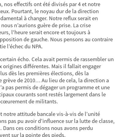
 nos effectifs ont été divisés par 4 et notre
eux. Pourtant, le noyau dur de la direction
ndamental à changer. Notre reflux serait en
e nous n’aurions guère de prise. La crise
rs, l'heure serait encore et toujours à
 opposition de gauche. Nous pensons au contraire
tie l’échec du NPA.
n certain écho. Cela avait permis de rassembler un
origines différentes. Mais il fallait engager
lus dès les premières élections, dès la
grève de 2010… Au lieu de cela, la direction a
i n’a pas permis de dégager un programme et une
cipaux courants sont restés largement dans le
’écœurement de militants.
 notre attitude bancale vis-à-vis de l’unité
 pas pu avoir d’influence sur la lutte de classe,
es. Dans ces conditions nous avons perdu
ent sur la pointe des pieds.