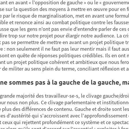
ant en avant « l'opposition de gauche » ou le « gouvernemen
se sur la question des moyens à mettre en œuvre pour en fini
 par le risque de marginalisation, met en avant une formu
ble et renonce ainsi au combat politique contre les fausses
usse que les gens n'ont pas envie d'entendre parler de ces 
dire trop sur notre projet pour élargir notre audience. La c
t pas se permettre de mettre en avant un projet politique
e : non seulement il ne faut pas leur mentir mais il faut au
 sont en quête de réponses politiques crédibles. Ils en ont 
nt un projet politique cohérent et ambitieux que nous fero
 de militer au sens plein du terme, conciliant réflexion et a
ne sommes pas à la gauche de la gauche, ma
grande majorité des travailleur-se-s, le clivage gauche/droi
our nous non plus. Ce clivage parlementaire et institution
 plus des différences de contenu. Gauche et droite sont les
ues d'austérité qui s'accroissent avec l'approfondissement 
et ceux qui rejettent profondément ce système et ce specta
r alors qu'ils sont d'accord sur l'essentiel : exploiter à fon