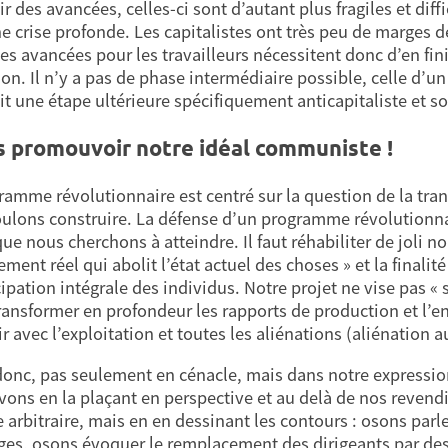
r des avancées, celles-ci sont d’autant plus fragiles et diff
e crise profonde. Les capitalistes ont très peu de marges 
es avancées pour les travailleurs nécessitent donc d’en fini
ion. Il n’y a pas de phase intermédiaire possible, celle d’
it une étape ultérieure spécifiquement anticapitaliste et so
 promouvoir notre idéal communiste !
ramme révolutionnaire est centré sur la question de la trans
ulons construire. La défense d’un programme révolutionnai
 que nous cherchons à atteindre. Il faut réhabiliter de joli
ent réel qui abolit l’état actuel des choses » et la finalit
ipation intégrale des individus. Notre projet ne vise pas « 
transformer en profondeur les rapports de production et l’
ir avec l’exploitation et toutes les aliénations (aliénation a
onc, pas seulement en cénacle, mais dans notre expression
vons en la plaçant en perspective et au delà de nos revend
 arbitraire, mais en en dessinant les contours : osons parle
ages, osons évoquer le remplacement des dirigeants par des