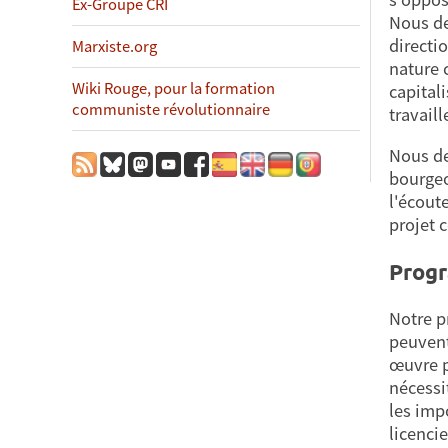
Ex-Groupe CRI
Nous de
directi
Marxiste.org
nature c
Wiki Rouge, pour la formation
capital
communiste révolutionnaire
travail
Nous de
bourgeo
l'écout
projet 
Progr
Notre p
peuvent
œuvre po
nécessi
les impo
licenci