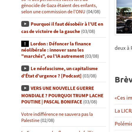
génocide de Gaza étaient des enfants,
selon une commission de l’ONU
(04/08)
Pourquoi il faut désobéir à l’UE en
cas de victoire de la gauche
(03/08)
Lordon : Défoncer la finance
deux à 
néolibérale : innover sans les
"marchés", ou l’IA autrement
(03/08)
Le néofascisme, un capitalisme
d’État d’urgence ? [Podcast]
(03/08)
Brèv
VERS UNE NOUVELLE GUERRE
MONDIALE ? POURQUOI TRUMP LACHE
«Ces im
POUTINE | PASCAL BONIFACE
(03/08)
La LICR
Votre indifférence ne sauvera pas la
Palestine
(02/08)
Polémiq