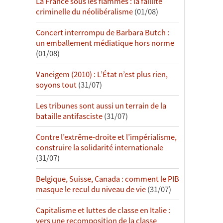
La France sous les flammes : la faillite
criminelle du néolibéralisme
(01/08)
Concert interrompu de Barbara Butch :
un emballement médiatique hors norme
(01/08)
Vaneigem (2010) : L’État n’est plus rien,
soyons tout
(31/07)
Les tribunes sont aussi un terrain de la
bataille antifasciste
(31/07)
Contre l’extrême-droite et l’impérialisme,
construire la solidarité internationale
(31/07)
Belgique, Suisse, Canada : comment le PIB
masque le recul du niveau de vie
(31/07)
Capitalisme et luttes de classe en Italie :
vers une recomposition de la classe