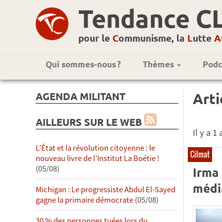
Tendance C
pour le
C
ommunisme, la
L
utte
A
Qui sommes-nous ?
Thèmes
Podc
AGENDA MILITANT
Arti
AILLEURS SUR LE WEB
Il y a 
L’État et la révolution citoyenne : le
Cilmat
nouveau livre de l’Institut La Boétie !
(05/08)
Irma 
médi
Michigan : Le progressiste Abdul El-Sayed
gagne la primaire démocrate
(05/08)
30 % des personnes tuées lors du