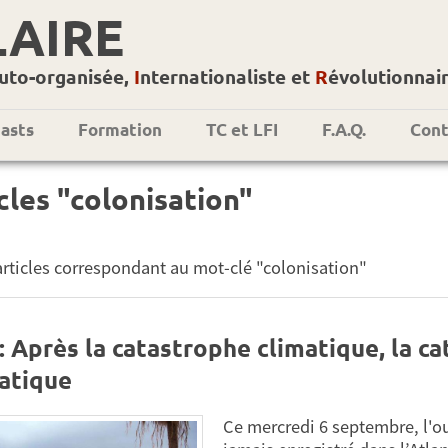
LAIRE
uto-organisée,
I
nternationaliste et
R
évolutionnai
asts
Formation
TC et LFI
F.A.Q.
Cont
cles "colonisation"
1 articles correspondant au mot-clé "colonisation"
: Après la catastrophe climatique, la ca
atique
Ce mercredi 6 septembre, l'o