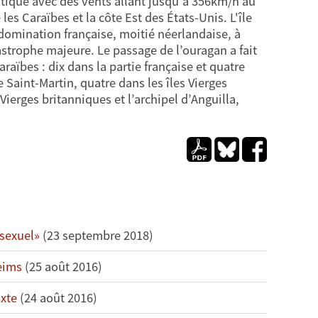
ntique avec des vents allant jusqu'à 356km/h au
es Caraïbes et la côte Est des États-Unis. L'île
domination française, moitié néerlandaise, à
tastrophe majeure. Le passage de l’ouragan a fait
aïbes : dix dans la partie française et quatre
 Saint-Martin, quatre dans les îles Vierges
 Vierges britanniques et l’archipel d’Anguilla,
 sexuel»
(23 septembre 2018)
eims
(25 août 2016)
ixte
(24 août 2016)