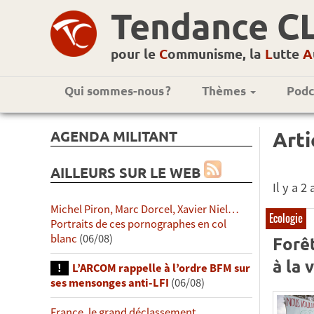
Tendance C
pour le
C
ommunisme, la
L
utte
A
Qui sommes-nous ?
Thèmes
Podc
AGENDA MILITANT
Arti
AILLEURS SUR LE WEB
Il y a 2
Michel Piron, Marc Dorcel, Xavier Niel…
Ecologie
Portraits de ces pornographes en col
blanc
(06/08)
Forêt
à la 
L’ARCOM rappelle à l’ordre BFM sur
ses mensonges anti-LFI
(06/08)
France, le grand déclassement