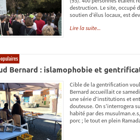
(93). 400 personnes étaient r
destruction. Le site, occupé 
soutien d’élus locaux, est de
Lire la suite...
populaires
d Bernard : islamophobie et gentrificati
Cible de la gentrification vou
Bernard accueillait ce samedi 
une série d’institutions et ent
douteuse. On s’interrogera su
habité par des musulman.e.s, 
porc ; le tout en plein Ramad