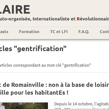
LAIRE
uto-organisée,
I
nternationaliste et
R
évolutionnai
asts
Formation
TC et LFI
F.A.Q.
Cont
cles "gentrification"
 articles correspondant au mot-clé "gentrification"
 de Romainville : non à la base de loisir
ville pour les habitantEs !
Depuis le 14 octobre, l’agitat