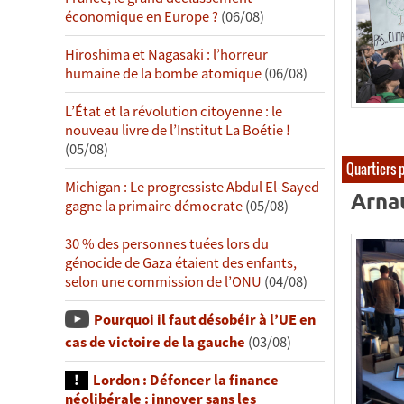
économique en Europe ?
(06/08)
Hiroshima et Nagasaki : l’horreur
humaine de la bombe atomique
(06/08)
L’État et la révolution citoyenne : le
nouveau livre de l’Institut La Boétie !
(05/08)
Quartiers 
Michigan : Le progressiste Abdul El-Sayed
Arnau
gagne la primaire démocrate
(05/08)
30 % des personnes tuées lors du
génocide de Gaza étaient des enfants,
selon une commission de l’ONU
(04/08)
Pourquoi il faut désobéir à l’UE en
cas de victoire de la gauche
(03/08)
Lordon : Défoncer la finance
néolibérale : innover sans les