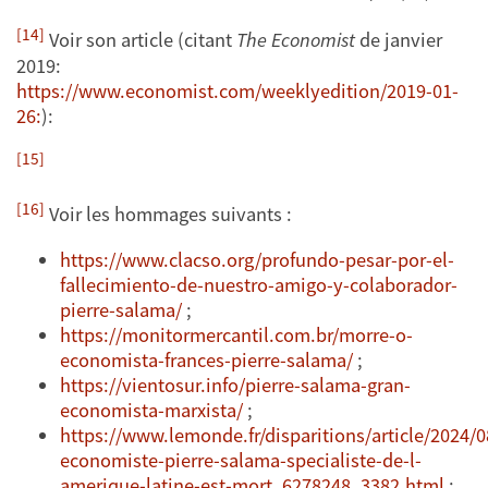
[14]
Voir son article (citant
The Economist
de janvier
2019:
https://www.economist.com/weeklyedition/2019-01-
26:
):
[15]
[16]
Voir les hommages suivants :
https://www.clacso.org/profundo-pesar-por-el-
fallecimiento-de-nuestro-amigo-y-colaborador-
pierre-salama/
;
https://monitormercantil.com.br/morre-o-
economista-frances-pierre-salama/
;
https://vientosur.info/pierre-salama-gran-
economista-marxista/
;
https://www.lemonde.fr/disparitions/article/2024/0
economiste-pierre-salama-specialiste-de-l-
amerique-latine-est-mort_6278248_3382.html
;