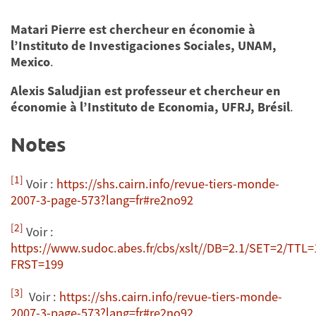
Matari Pierre est chercheur en économie à
l’Instituto de Investigaciones Sociales, UNAM,
Mexico
.
Alexis Saludjian est professeur et chercheur en
économie à l’Instituto de Economia, UFRJ, Brésil
.
Notes
[1]
Voir :
https://shs.cairn.info/revue-tiers-monde-
2007-3-page-573?lang=fr#re2no92
[2]
Voir :
https://www.sudoc.abes.fr/cbs/xslt//DB=2.1/SET=2/TTL
FRST=199
[3]
Voir :
https://shs.cairn.info/revue-tiers-monde-
2007-3-page-573?lang=fr#re2no92