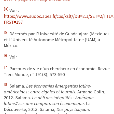
[4]
Voir :
https://www.sudoc.abes.fr/cbs/xslt//DB=2.1/SET=2/TTL
FRST=197
[5]
Décernés par l’Université de Guadalajara (Mexique)
et l´Université Autonome Métropolitaine (UAM) à
México.
[6]
Voir
[7]
Parcours de vie d’un chercheur en économie. Revue
Tiers Monde, n° 191(3), 573-590
[8]
Salama.
Les économies émergentes latino-
américaines : entre cigales et fourmis
. Armand Colin,
2012. Salama.
Le défi des inégalités : Amérique
latine/Asie: une comparaison économique
. La
Découverte, 2013. Salama,
Des pays toujours