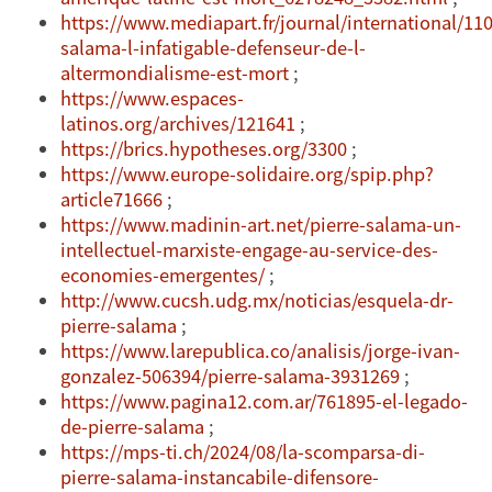
https://www.mediapart.fr/journal/international/110
salama-l-infatigable-defenseur-de-l-
altermondialisme-est-mort
;
https://www.espaces-
latinos.org/archives/121641
;
https://brics.hypotheses.org/3300
;
https://www.europe-solidaire.org/spip.php?
article71666
;
https://www.madinin-art.net/pierre-salama-un-
intellectuel-marxiste-engage-au-service-des-
economies-emergentes/
;
http://www.cucsh.udg.mx/noticias/esquela-dr-
pierre-salama
;
https://www.larepublica.co/analisis/jorge-ivan-
gonzalez-506394/pierre-salama-3931269
;
https://www.pagina12.com.ar/761895-el-legado-
de-pierre-salama
;
https://mps-ti.ch/2024/08/la-scomparsa-di-
pierre-salama-instancabile-difensore-