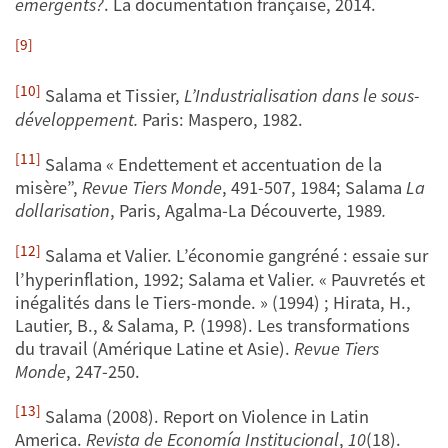
émergents?
. La documentation française, 2014.
[9]
[10]
Salama et Tissier,
L’Industrialisation dans le sous-
développement.
Paris: Maspero, 1982.
[11]
Salama « Endettement et accentuation de la
misère”,
Revue Tiers Monde
, 491-507, 1984; Salama
La
dollarisation
, Paris, Agalma-La Découverte, 1989
.
[12]
Salama et Valier. L’économie gangréné : essaie sur
l’hyperinflation, 1992; Salama et Valier. « Pauvretés et
inégalités dans le Tiers-monde. » (1994) ; Hirata, H.,
Lautier, B., & Salama, P. (1998). Les transformations
du travail (Amérique Latine et Asie).
Revue Tiers
Monde
, 247-250.
[13]
Salama (2008). Report on Violence in Latin
America.
Revista de Econom
í
a Institucional
,
10
(18).