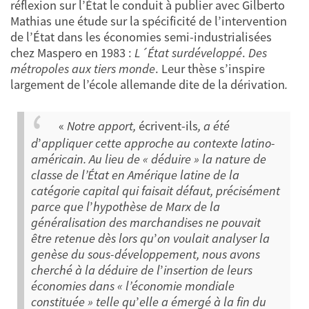
réflexion sur l’État le conduit à publier avec Gilberto
Mathias une étude sur la spécificité de l’intervention
de l’État dans les économies semi-industrialisées
chez Maspero en 1983 :
L´État surdéveloppé
.
Des
métropoles aux tiers monde
. Leur thèse s’inspire
largement de l’école allemande dite de la dérivation
.
«
Notre apport,
écrivent-ils
, a été
d
’
appliquer cette approche au contexte latino-
américain. Au lieu de « déduire » la nature de
classe de l’État en Amérique latine de la
catégorie capital qui faisait défaut, précisément
parce que l
’
hypothèse de Marx de la
généralisation des marchandises ne pouvait
être retenue dès lors qu
’
on voulait analyser la
genèse du sous-développement, nous avons
cherché à la déduire de l
’
insertion de leurs
économies dans « l’économie mondiale
constituée » telle qu
’
elle a émergé à la fin du