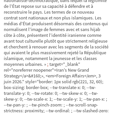
nationaliste-technocratique, dans lequel la légitimité
de l’État repose sur sa capacité à défendre et à
reconstruire le pays. Les termes de ce nouveau
contrat sont nationaux et non plus islamiques. Les
médias d’État produisent désormais des contenus qui
normalisent l’image de femmes avec et sans hijab
côte à côte, présentent l’identité iranienne comme
avant tout culturelle plutôt que strictement religieuse
et cherchent à renouer avec les segments de la société
qui avaient le plus massivement rejeté la République
islamique, notamment la jeunesse et les classes
moyennes urbaines. »
;
target="_blank"
rel="noreferrer noopener">Iran’s New Grand
Strategy</a>&#160;», <em>Foreign Affairs</em>, 3
juin 2026." style="border: 1px solid rgb(221, 32, 60);
box-sizing: border-box; --tw-translate-x: 0; --tw-
translate-y: 0; --tw-rotate: 0; --tw-skew-x: 0; --tw-
skew-y: 0; --tw-scale-x: 1; --tw-scale-y: 1; --tw-pan-x: ;
--tw-pan-y: ; --tw-pinch-zoom: ; --tw-scroll-snap-
strictness: proximity; --tw-ordinal: ; --tw-slashed-zero: