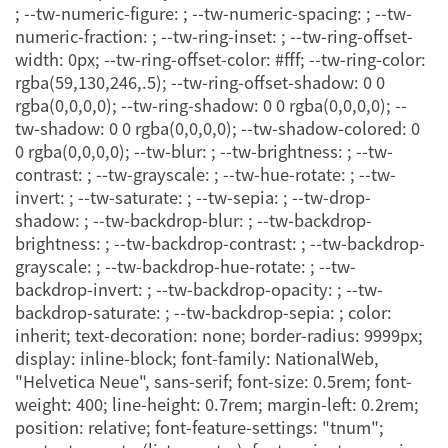
; --tw-numeric-figure: ; --tw-numeric-spacing: ; --tw-
numeric-fraction: ; --tw-ring-inset: ; --tw-ring-offset-
width: 0px; --tw-ring-offset-color: #fff; --tw-ring-color:
rgba(59,130,246,.5); --tw-ring-offset-shadow: 0 0
rgba(0,0,0,0); --tw-ring-shadow: 0 0 rgba(0,0,0,0); --
tw-shadow: 0 0 rgba(0,0,0,0); --tw-shadow-colored: 0
0 rgba(0,0,0,0); --tw-blur: ; --tw-brightness: ; --tw-
contrast: ; --tw-grayscale: ; --tw-hue-rotate: ; --tw-
invert: ; --tw-saturate: ; --tw-sepia: ; --tw-drop-
shadow: ; --tw-backdrop-blur: ; --tw-backdrop-
brightness: ; --tw-backdrop-contrast: ; --tw-backdrop-
grayscale: ; --tw-backdrop-hue-rotate: ; --tw-
backdrop-invert: ; --tw-backdrop-opacity: ; --tw-
backdrop-saturate: ; --tw-backdrop-sepia: ; color:
inherit; text-decoration: none; border-radius: 9999px;
display: inline-block; font-family: NationalWeb,
"Helvetica Neue", sans-serif; font-size: 0.5rem; font-
weight: 400; line-height: 0.7rem; margin-left: 0.2rem;
position: relative; font-feature-settings: "tnum";