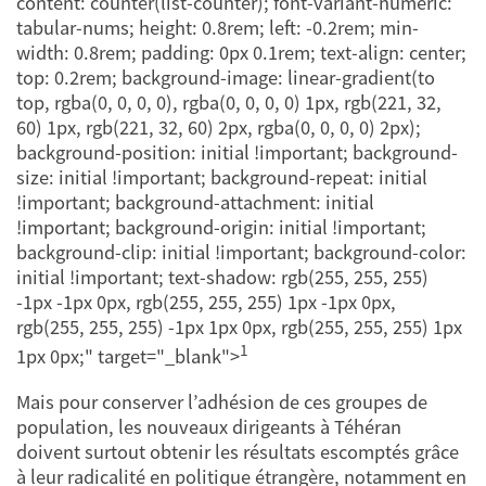
content: counter(list-counter); font-variant-numeric:
tabular-nums; height: 0.8rem; left: -0.2rem; min-
width: 0.8rem; padding: 0px 0.1rem; text-align: center;
top: 0.2rem; background-image: linear-gradient(to
top, rgba(0, 0, 0, 0), rgba(0, 0, 0, 0) 1px, rgb(221, 32,
60) 1px, rgb(221, 32, 60) 2px, rgba(0, 0, 0, 0) 2px);
background-position: initial !important; background-
size: initial !important; background-repeat: initial
!important; background-attachment: initial
!important; background-origin: initial !important;
background-clip: initial !important; background-color:
initial !important; text-shadow: rgb(255, 255, 255)
-1px -1px 0px, rgb(255, 255, 255) 1px -1px 0px,
rgb(255, 255, 255) -1px 1px 0px, rgb(255, 255, 255) 1px
1
1px 0px;" target="_blank">
Mais pour conserver l’adhésion de ces groupes de
population, les nouveaux dirigeants à Téhéran
doivent surtout obtenir les résultats escomptés grâce
à leur radicalité en politique étrangère, notamment en