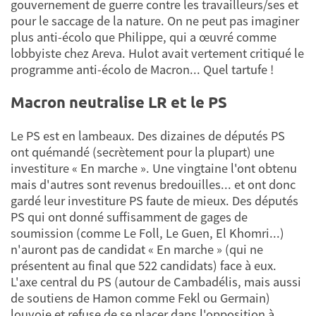
gouvernement de guerre contre les travailleurs/ses et
pour le saccage de la nature. On ne peut pas imaginer
plus anti-écolo que Philippe, qui a œuvré comme
lobbyiste chez Areva. Hulot avait vertement critiqué le
programme anti-écolo de Macron... Quel tartufe !
Macron neutralise LR et le PS
Le PS est en lambeaux. Des dizaines de députés PS
ont quémandé (secrètement pour la plupart) une
investiture « En marche ». Une vingtaine l'ont obtenu
mais d'autres sont revenus bredouilles... et ont donc
gardé leur investiture PS faute de mieux. Des députés
PS qui ont donné suffisamment de gages de
soumission (comme Le Foll, Le Guen, El Khomri...)
n'auront pas de candidat « En marche » (qui ne
présentent au final que 522 candidats) face à eux.
L'axe central du PS (autour de Cambadélis, mais aussi
de soutiens de Hamon comme Fekl ou Germain)
louvoie et refuse de se placer dans l'opposition à