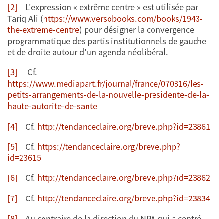
[2]
L'expression « extrême centre » est utilisée par
Tariq Ali (
https://www.versobooks.com/books/1943-
the-extreme-centre
) pour désigner la convergence
programmatique des partis institutionnels de gauche
et de droite autour d'un agenda néolibéral.
[3]
Cf.
https://www.mediapart.fr/journal/france/070316/les-
petits-arrangements-de-la-nouvelle-presidente-de-la-
haute-autorite-de-sante
[4]
Cf.
http://tendanceclaire.org/breve.php?id=23861
[5]
Cf.
https://tendanceclaire.org/breve.php?
id=23615
[6]
Cf.
http://tendanceclaire.org/breve.php?id=23862
[7]
Cf.
http://tendanceclaire.org/breve.php?id=23834
[8]
Au contraire de la direction du NPA qui a centré