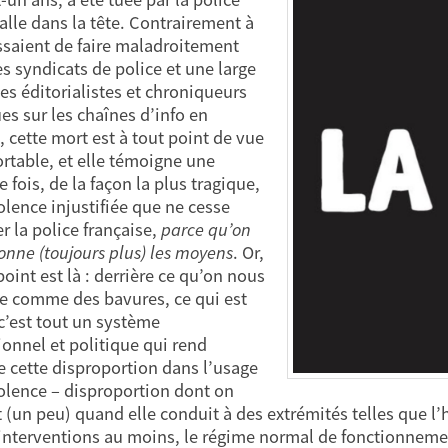
alle dans la tête. Contrairement à
ssaient de faire maladroitement
es syndicats de police et une large
des éditorialistes et chroniqueurs
ues sur les chaînes d’info en
, cette mort est à tout point de vue
rtable, et elle témoigne une
 fois, de la façon la plus tragique,
iolence injustifiée que ne cesse
r la police française,
parce qu’on
donne (toujours plus) les moyens
. Or,
point est là : derrière ce qu’on nous
e comme des bavures, ce qui est
 c’est tout un système
ionnel et politique qui rend
e cette disproportion dans l’usage
iolence – disproportion dont on
 (un peu) quand elle conduit à des extrémités telles que l’
’interventions au moins, le régime normal de fonctionnemen