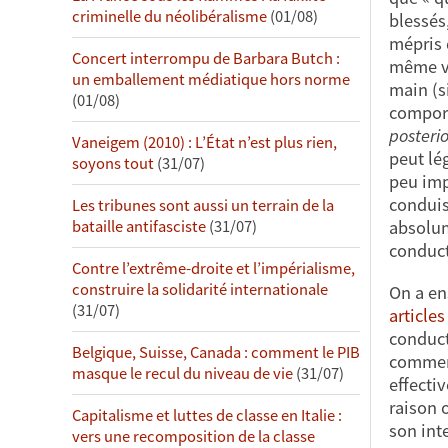
criminelle du néolibéralisme
(01/08)
blessés
mépris 
Concert interrompu de Barbara Butch :
même ve
un emballement médiatique hors norme
main (s
(01/08)
comport
posterio
Vaneigem (2010) : L’État n’est plus rien,
peut lé
soyons tout
(31/07)
peu imp
conduis
Les tribunes sont aussi un terrain de la
absolum
bataille antifasciste
(31/07)
conduct
Contre l’extrême-droite et l’impérialisme,
construire la solidarité internationale
On a en
(31/07)
article
conduct
Belgique, Suisse, Canada : comment le PIB
commenc
masque le recul du niveau de vie
(31/07)
effecti
raison 
Capitalisme et luttes de classe en Italie :
son int
vers une recomposition de la classe