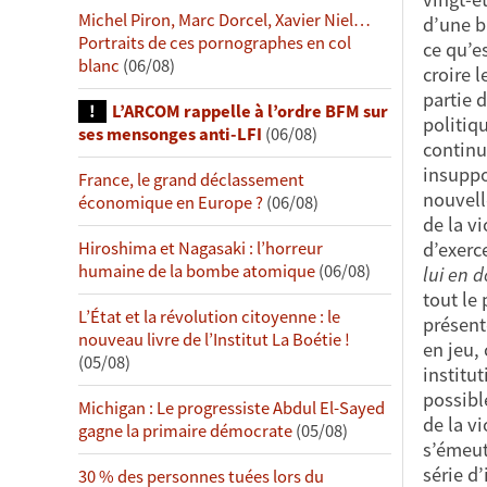
Michel Piron, Marc Dorcel, Xavier Niel…
d’une b
Portraits de ces pornographes en col
ce qu’e
blanc
(06/08)
croire l
partie 
L’ARCOM rappelle à l’ordre BFM sur
politiq
ses mensonges anti-LFI
(06/08)
continu
insuppo
France, le grand déclassement
nouvelle
économique en Europe ?
(06/08)
de la v
Hiroshima et Nagasaki : l’horreur
d’exerce
humaine de la bombe atomique
(06/08)
lui en 
tout le 
L’État et la révolution citoyenne : le
présent
nouveau livre de l’Institut La Boétie !
en jeu,
(05/08)
institut
possibl
Michigan : Le progressiste Abdul El-Sayed
de la v
gagne la primaire démocrate
(05/08)
s’émeut
série d
30 % des personnes tuées lors du