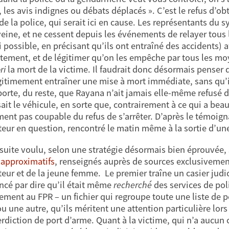
, les avis indignes ou débats déplacés ». C’est le refus d’o
de la police, qui serait ici en cause. Les représentants du 
ine, et ne cessent depuis les événements de relayer tous 
i possible, en précisant qu’ils ont entraîné des accidents) 
ement, et de légitimer qu’on les empêche par tous les moye
ri
la mort de la victime. Il faudrait donc désormais penser q
gitimement entraîner une mise à mort immédiate, sans qu’il
orte, du reste, que Rayana n’ait jamais elle-même refusé d’o
ait le véhicule, en sorte que, contrairement à ce qui a beau
ent pas coupable du refus de s’arrêter. D’après le témoig
eur en question, rencontré le matin même à la sortie d’une
suite voulu, selon une stratégie désormais bien éprouvée, s
s approximatifs
, renseignés auprès de sources exclusivement 
eur et de la jeune femme. Le premier traîne un casier judic
é par dire qu’il était même
recherché
des services de poli
vement au FPR – un fichier qui regroupe toute une liste de 
ou une autre, qu’ils méritent une attention particulière lor
erdiction de port d’arme. Quant à la victime, qui n’a aucun 