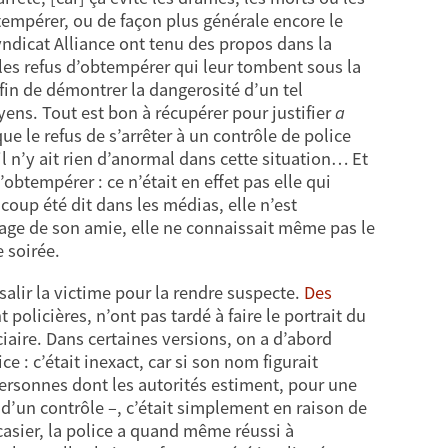
btempérer, ou de façon plus générale encore le
syndicat Alliance ont tenu des propos dans la
les refus d’obtempérer qui leur tombent sous la
afin de démontrer la dangerosité d’un tel
ns. Tout est bon à récupérer pour justifier
a
ue le refus de s’arrêter à un contrôle de police
 n’y ait rien d’anormal dans cette situation… Et
btempérer : ce n’était en effet pas elle qui
coup été dit dans les médias, elle n’est
nage de son amie, elle ne connaissait même pas le
 soirée.
alir la victime pour la rendre suspecte.
Des
policières, n’ont pas tardé à faire le portrait du
iaire. Dans certaines versions, on a d’abord
ce : c’était inexact, car si son nom figurait
personnes dont les autorités estiment, pour une
s d’un contrôle –, c’était simplement en raison de
casier, la police a quand même réussi à