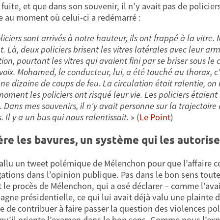
fuite, et que dans son souvenir, il n’y avait pas de policier
e au moment où celui-ci a redémarré :
liciers sont arrivés à notre hauteur, ils ont frappé à la vitr
t. Là, deux policiers brisent les vitres latérales avec leur 
n, pourtant les vitres qui avaient fini par se briser sous le
voix. Mohamed, le conducteur, lui, a été touché au thorax, c'e
ne dizaine de coups de feu. La circulation était ralentie, on 
oment les policiers ont risqué leur vie. Les policiers étaient 
e. Dans mes souvenirs, il n'y avait personne sur la trajectoire a
s. Il y a un bus qui nous ralentissait.
» (
Le Point
)
ère les bavures, un système qui les autorise
 fallu un tweet polémique de Mélenchon pour que l’affaire 
gations dans l’opinion publique. Pas dans le bon sens toutefo
it le procès de Mélenchon, qui a osé déclarer – comme l’avai
agne présidentielle, ce qui lui avait déjà valu une plainte 
e de contribuer à faire passer la question des violences poli
 qu’il oriente l’examen dans le bon sens. Comme nous l’ex