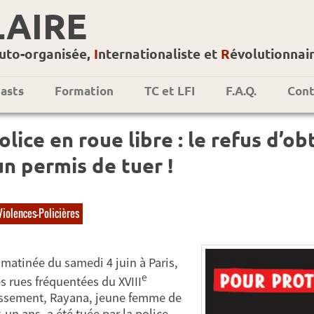
LAIRE
uto-organisée,
I
nternationaliste et
R
évolutionnai
asts
Formation
TC et LFI
F.A.Q.
Cont
olice en roue libre : le refus d’
n permis de tuer !
Violences-Policières
 matinée du samedi 4 juin à Paris,
e
s rues fréquentées du XVIII
ssement, Rayana, jeune femme de
-un ans, a été tuée par la police