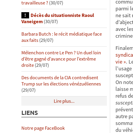
communi
travailleuse ?
(30/07)
parmi l
ne sait
Décès du situationniste Raoul
Vaneigem
(30/07)
d’abjec
avec le
Barbara Butch : le récit médiatique face
crimin
aux faits
(29/07)
Finaleme
Mélenchon contre Le Pen ? Un duel loin
syndica
d’être gagné d’avance pour l’extrême
vie »
. L
droite
(29/07)
l’usage
suscepti
Des documents de la CIA contredisent
On note
Trump sur les élections vénézuéliennes
laisse 
(29/07)
refus de
Lire plus...
suscept
prévent
LIENS
autre p
sommati
Notre page FaceBook
du véhic