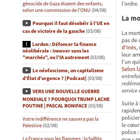
l’ordre.
génocide de Gaza étaient des enfants,
selon une commission de l’ONU
(04/08)
La mo
Pourquoi il faut désobéir à l’UE en
cas de victoire de la gauche
(03/08)
La mort
pas de c
Lordon : Défoncer la finance
d’Inès
,
néolibérale : innover sans les
leur ar
"marchés", ou l’IA autrement
(03/08)
l’un qu
Selon l
Le néofascisme, un capitalisme
entrefai
d’État d’urgence ? [Podcast]
(03/08)
redémar
service 
VERS UNE NOUVELLE GUERRE
MONDIALE ? POURQUOI TRUMP LACHE
Suite à
POUTINE | PASCAL BONIFACE
(03/08)
rapidem
policie
Votre indifférence ne sauvera pas la
le cœur
Palestine
(02/08)
police 
La France sous les flammes : la faillite
que « q