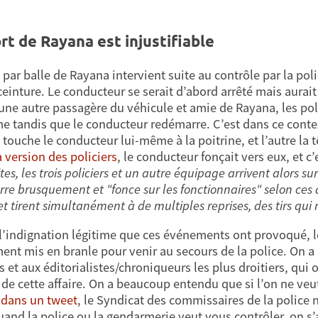
rt de Rayana est injustifiable
 par balle de Rayana intervient suite au contrôle par la pol
einture. Le conducteur se serait d’abord arrêté mais aurait r
 une autre passagère du véhicule et amie de Rayana, les pol
me tandis que le conducteur redémarre. C’est dans ce contex
i touche le conducteur lui-même à la poitrine, et l’autre la 
a version des policiers
, le conducteur fonçait vers eux, et c’
tes, les trois policiers et un autre équipage arrivent alors s
re brusquement et "fonce sur les fonctionnaires" selon ces d
et tirent simultanément à de multiples reprises, des tirs qui
 l’indignation légitime que ces événements ont provoqué, l
ent mis en branle pour venir au secours de la police. On
rs et aux éditorialistes/chroniqueurs les plus droitiers, qui
 de cette affaire. On a beaucoup entendu que si l’on ne veut 
:
dans un tweet
, le Syndicat des commissaires de la police 
uand la police ou la gendarmerie veut vous contrôler, on s’ar