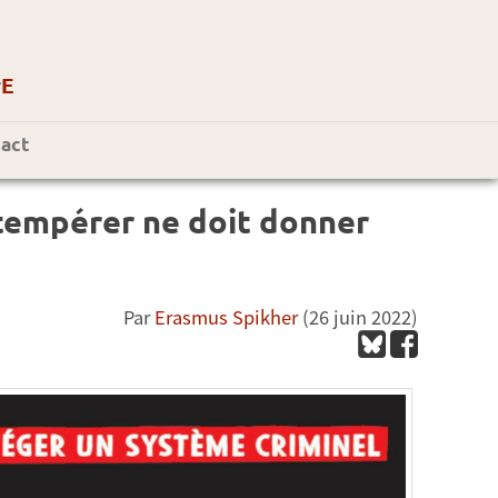
r
E
act
obtempérer ne doit donner
Par
Erasmus Spikher
(26 juin 2022)