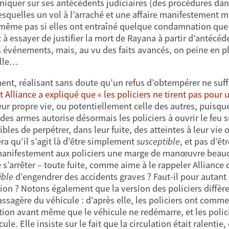
quer sur ses antécédents judiciaires (des procédures dans
esquelles un vol à l’arraché et une affaire manifestement m
 même pas si elles ont entraîné quelque condamnation que 
t à essayer de justifier la mort de Rayana à partir d’antécéd
s événements, mais, au vu des faits avancés, on peine en p
elle…
nt, réalisant sans doute qu’un refus d’obtempérer ne suffisa
t Alliance a expliqué que « les policiers ne tirent pas pour
eur propre vie, ou potentiellement celle des autres, puisque
 des armes autorise désormais les policiers à ouvrir le feu 
bles de perpétrer, dans leur fuite, des atteintes à leur vie o
ra qu’il s’agit là d’être simplement
susceptible
, et pas d’êt
manifestement aux policiers une marge de manœuvre beauco
 s’arrêter – toute fuite, comme aime à le rappeler Alliance c
ible
d’engendrer des accidents graves ? Faut-il pour autant a
ion ? Notons également que la version des policiers diffère
assagère du véhicule : d’après elle, les policiers ont comme
on avant même que le véhicule ne redémarre, et les policier
ule. Elle insiste sur le fait que la circulation était ralentie