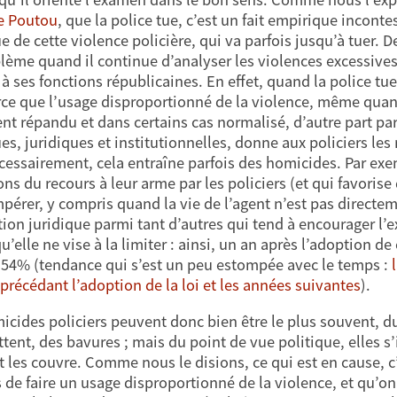
e Poutou
, que la police tue, c’est un fait empirique inconte
ue de cette violence policière, qui va parfois jusqu’à tuer.
lème quand il continue d’analyser les violences excessives
 à ses fonctions républicaines. En effet, quand la police tu
rce que l’usage disproportionné de la violence, même quand
nt répandu et dans certains cas normalisé, d’autre part parc
ues, juridiques et institutionnelles, donne aux policiers le
cessairement, cela entraîne parfois des homicides. Par exemp
ons du recours à leur arme par les policiers (et qui favorise
pérer, y compris quand la vie de l’agent n’est pas direc
tion juridique parmi tant d’autres qui tend à encourager l’
u’elle ne vise à la limiter : ainsi, un an après l’adoption de
 54% (tendance qui s’est un peu estompée avec le temps :
précédant l’adoption de la loi et les années suivantes
).
icides policiers peuvent donc bien être le plus souvent, du
ent, des bavures ; mais du point de vue politique, elles s’
t les couvre. Comme nous le disions, ce qui est en cause, c’
de faire un usage disproportionné de la violence, et qu’on