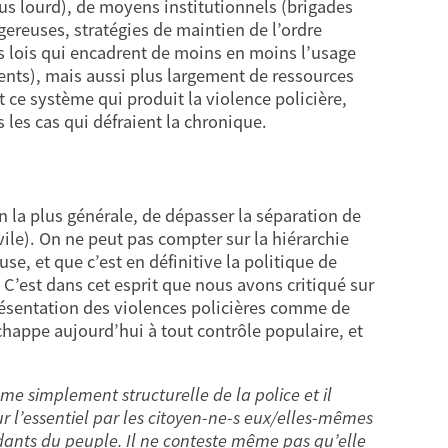
us lourd), de moyens institutionnels (brigades
reuses, stratégies de maintien de l’ordre
s lois qui encadrent de moins en moins l’usage
lents), mais aussi plus largement de ressources
ut ce système qui produit la violence policière,
 les cas qui défraient la chronique.
on la plus générale, de dépasser la séparation de
ivile). On ne peut pas compter sur la hiérarchie
se, et que c’est en définitive la politique de
. C’est dans cet esprit que nous avons critiqué sur
ésentation des violences policières comme de
chappe aujourd’hui à tout contrôle populaire, et
simplement structurelle de la police et il
r l’essentiel par les citoyen-ne-s eux/elles-mêmes
dants du peuple. Il ne conteste même pas qu’elle