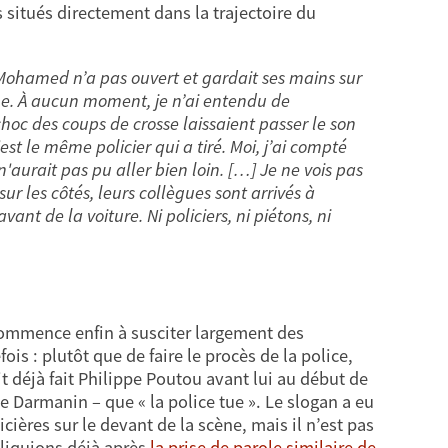
s situés directement dans la trajectoire du
e. Mohamed n’a pas ouvert et gardait ses mains sur
arme. À aucun moment, je n’ai entendu de
 choc des coups de crosse laissaient passer le son
st le même policier qui a tiré. Moi, j’ai compté
n'aurait pas pu aller bien loin. […] Je ne vois pas
sur les côtés, leurs collègues sont arrivés à
vant de la voiture. Ni policiers, ni piétons, ni
commence enfin à susciter largement des
is : plutôt que de faire le procès de la police,
t déjà fait Philippe Poutou avant lui au début de
de Darmanin – que « la police tue ». Le slogan a eu
cières sur le devant de la scène, mais il n’est pas
pliquions déjà après
la prise de parole similaire de