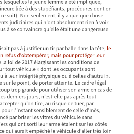
 lesquelles la jeune femme a été impliquée,
ineure liée à des stupéfiants, procédures dont on
ce soit). Non seulement, il y a quelque chose
ents judiciaires qui n’ont absolument rien à voir
lus à se convaincre qu’elle était une dangereuse
it pas à justifier un tir par balle dans la tête,
le
 un refus d’obtempérer, mais pour protéger leur
 la loi de 2017 élargissant les conditions de
sur tout véhicule « dont les occupants sont
u à leur intégrité physique ou à celles d’autrui ».
re sur le point, de porter atteinte. Le cadre légal
up trop grande pour utiliser son arme en cas de
es derniers jours, n’est-elle pas après tout
ccepter qu’on tire, au risque de tuer, par
 pour l’instant sensiblement de celle d’Inès,
ncé par briser les vitres du véhicule sans
s qui ont sorti leur arme étaient sur les côtés
, ce qui aurait empêché le véhicule d’aller très loin