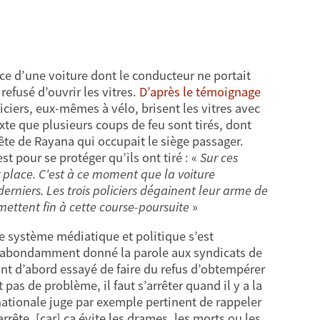
ice d’une voiture dont le conducteur ne portait
efusé d’ouvrir les vitres.
D’après le témoignage
iciers, eux-mêmes à vélo, brisent les vitres avec
te que plusieurs coups de feu sont tirés, dont
tête de Rayana qui occupait le siège passager.
est pour se protéger qu’ils ont tiré : «
Sur ces
ur place. C'est à ce moment que la voiture
erniers. Les trois policiers dégainent leur arme de
 mettent fin à cette course-poursuite
»
e système médiatique et politique s’est
 a abondamment donné la parole aux syndicats de
 ont d’abord essayé de faire du refus d’obtempérer
pas de problème, il faut s’arrêter quand il y a la
nationale juge par exemple pertinent de rappeler
rête, [car] ça évite les drames, les morts ou les