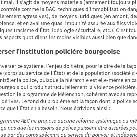
t mal. Il s’agit de moyens matériels (armement toujours pl
 contrôle comme la BAC, techniques d’immobilisation dange
lièrement agressives), de moyens juridiques (en amont, de
iolence, et en aval une quasi impunité assurée aux flics vio
ques (racisme d’État, idéologie sécuritaire, etc.). C’est to
s aspects quotidiens les moins visibles aussi bien que dans
rser l’institution policière bourgeoise
nverser ce système, l’enjeu doit être, pour le dire de la faç
e (corps au service de l’État) et de la population (société c
ntrôler la police, puisque la hiérarchie est elle-même en cau
bourgeois qui produit structurellement la violence policière
uestion le programme de Mélenchon, cohérent avec sa repr
 dérives. Le fond du problème est la façon dont la police é
ce que l’État en a besoin. Nous écrivions ainsi :
ogramme AEC ne propose aucune réforme systémique ou même 
age pas que les missions de police puissent être assurées pou
que par des corps spéciaux au service du pouvoir et indépen