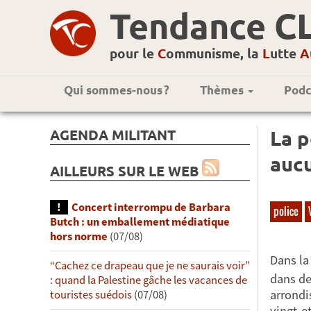
Tendance C
pour le
C
ommunisme, la
L
utte
A
Qui sommes-nous ?
Thèmes
Podc
AGENDA MILITANT
La p
aucu
AILLEURS SUR LE WEB
Concert interrompu de Barbara
police
Butch : un emballement médiatique
hors norme
(07/08)
Dans la
“Cachez ce drapeau que je ne saurais voir”
dans de
: quand la Palestine gâche les vacances de
arrondi
touristes suédois
(07/08)
vingt-et