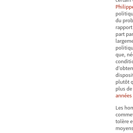
Philipp
politiq
du prob
rapport
part pa
largeme
politiq
que, né
conditi
d’obtem
disposi
plutôt q
plus de
années 
Les hom
commett
tolère e
moyens 