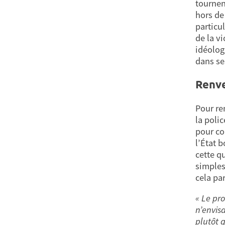
tournen
hors de
particu
de la v
idéologi
dans se
Renve
Pour re
la polic
pour co
l’État 
cette q
simples
cela par
« Le pr
n’envis
plutôt 