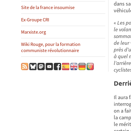
dans sa 
Site de la france insoumise
véhicul
Ex-Groupe CRI
«
Les po
le volan
Marxiste.org
sommatio
de leur 
Wiki Rouge, pour la formation
près d'u
communiste révolutionnaire
à quel m
l'arrièr
cycliste
Derri
Il aura
interro
on a fa
la camp
le mérit
certain