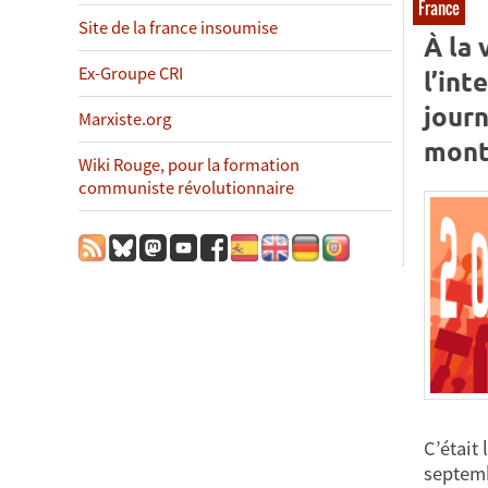
France
Site de la france insoumise
À la 
Ex-Groupe CRI
l’int
jour
Marxiste.org
monte
Wiki Rouge, pour la formation
communiste révolutionnaire
C’était 
septembr