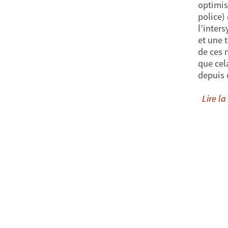
optimis
police)
l’inter
et une 
de ces 
que cel
depuis 
Lire la 