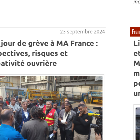
in
23 septembre 2024
Fran
jour de grève à MA France :
L
ectives, risques et
e
ativité ouvrière
M
m
p
u