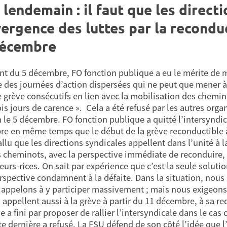
 lendemain : il faut que les direct
ergence des luttes par la reconduc
décembre
t du 5 décembre, FO fonction publique a eu le mérite de m
e des journées d’action dispersées qui ne peut que mener à
e grève consécutifs en lien avec la mobilisation des chemino
ois jours de carence ». Cela a été refusé par les autres org
 le 5 décembre. FO fonction publique a quitté l’intersyndical
e en même temps que le début de la grève reconductible à la 
allu que les directions syndicales appellent dans l’unité à l
s cheminots, avec la perspective immédiate de reconduire,
teurs-rices. On sait par expérience que c’est la seule soluti
rspective condamnent à la défaite. Dans la situation, nous
 appelons à y participer massivement ; mais nous exigeon
s appellent aussi à la grève à partir du 11 décembre, à sa 
e a fini par proposer de rallier l’intersyndicale dans le cas
te dernière a refusé. La FSU défend de son côté l’idée que l’