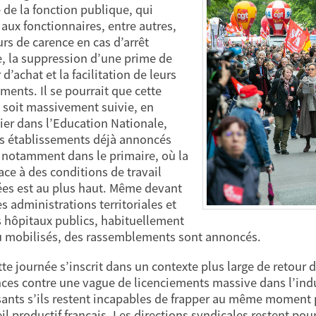
 de la fonction publique, qui
aux fonctionnaires, entre autres,
urs de carence en cas d’arrêt
, la suppression d’une prime de
d’achat et la facilitation de leurs
ments. Il se pourrait que cette
 soit massivement suivie, en
lier dans l’Education Nationale,
s établissements déjà annoncés
 notamment dans le primaire, où la
ace à des conditions de travail
es est au plus haut. Même devant
s administrations territoriales et
s hôpitaux publics, habituellement
u mobilisés, des rassemblements sont annoncés.
tte journée s’inscrit dans un contexte plus large de retour 
nces contre une vague de licenciements massive dans l’in
ants s’ils restent incapables de frapper au même moment p
il productif français. Les directions syndicales restent pour