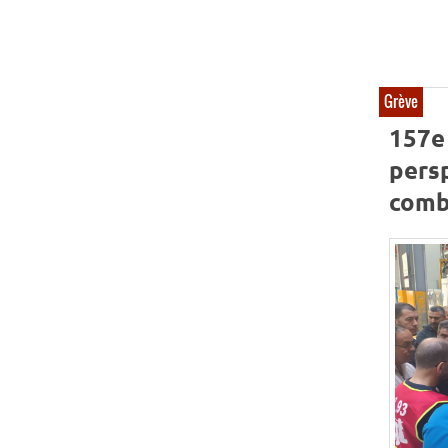
Grève
157e 
persp
comb