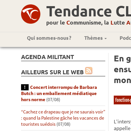
Tendance C
pour le
C
ommunisme, la
L
utte
A
Qui sommes-nous ?
Thèmes
Podc
AGENDA MILITANT
En g
ensu
AILLEURS SUR LE WEB
mond
Concert interrompu de Barbara
Butch : un emballement médiatique
fonction
hors norme
(07/08)
“Cachez ce drapeau que je ne saurais voir”
: quand la Palestine gâche les vacances de
L’inter
touristes suédois
(07/08)
appelle