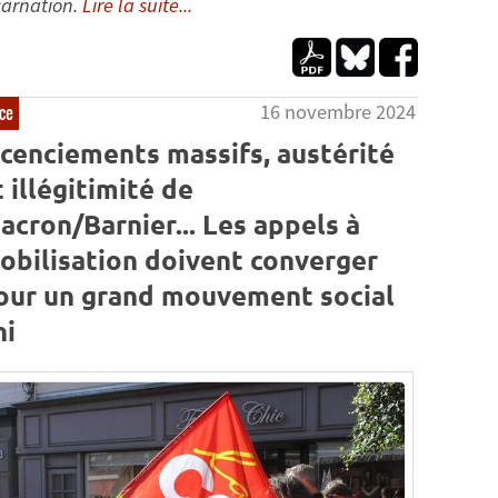
carnation.
Lire la suite...
16 novembre 2024
ce
icenciements massifs, austérité
t illégitimité de
acron/Barnier... Les appels à
obilisation doivent converger
our un grand mouvement social
ni