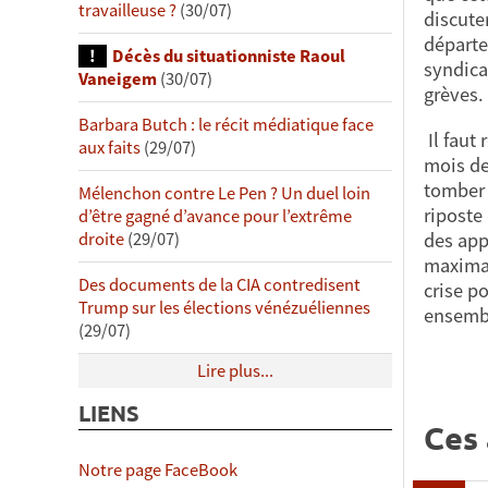
travailleuse ?
(30/07)
discuter
départe
Décès du situationniste Raoul
syndica
Vaneigem
(30/07)
grèves.
Barbara Butch : le récit médiatique face
Il faut
aux faits
(29/07)
mois de
tomber 
Mélenchon contre Le Pen ? Un duel loin
riposte
d’être gagné d’avance pour l’extrême
des app
droite
(29/07)
maximal
Des documents de la CIA contredisent
crise p
Trump sur les élections vénézuéliennes
ensembl
(29/07)
Lire plus...
LIENS
Ces 
Notre page FaceBook