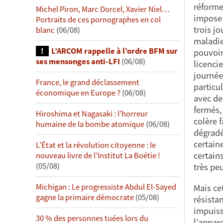
réforme
Michel Piron, Marc Dorcel, Xavier Niel…
impose 
Portraits de ces pornographes en col
trois jo
blanc
(06/08)
maladie
L’ARCOM rappelle à l’ordre BFM sur
pouvoir 
ses mensonges anti-LFI
(06/08)
licencie
journée
France, le grand déclassement
particu
économique en Europe ?
(06/08)
avec de
fermés,
Hiroshima et Nagasaki : l’horreur
colère f
humaine de la bombe atomique
(06/08)
dégradé
certaine
L’État et la révolution citoyenne : le
certain
nouveau livre de l’Institut La Boétie !
(05/08)
très pe
Michigan : Le progressiste Abdul El-Sayed
Mais ce
gagne la primaire démocrate
(05/08)
résista
impuiss
30 % des personnes tuées lors du
l’appare