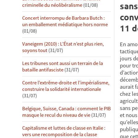
sans
criminelle du néolibéralisme
(01/08)
conv
Concert interrompu de Barbara Butch :
un emballement médiatique hors norme
11 
(01/08)
En amon
Vaneigem (2010) : L’État n’est plus rien,
soyons tout
(31/07)
tactiqu
jours d
Les tribunes sont aussi un terrain de la
pour tr
bataille antifasciste
(31/07)
d’action
décembr
Contre l’extrême-droite et l’impérialisme,
aurait f
construire la solidarité internationale
chez le
(31/07)
agricul
sans pe
Belgique, Suisse, Canada : comment le PIB
et nous
masque le recul du niveau de vie
(31/07)
qu’elle
Capitalisme et luttes de classe en Italie :
publiqu
vers une recomposition de la classe
que cet