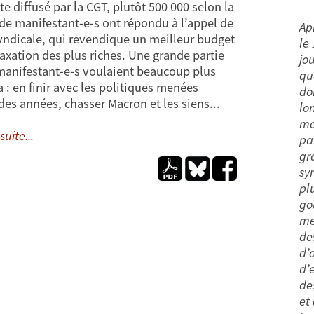
te diffusé par la CGT, plutôt 500 000 selon la
 de manifestant-e-s ont répondu à l’appel de
Ap
syndicale, qui revendique un meilleur budget
le
taxation des plus riches. Une grande partie
jo
manifestant-e-s voulaient beaucoup plus
qu
a : en finir avec les politiques menées
do
des années, chasser Macron et les siens...
lo
mo
suite...
pa
gr
sy
pl
go
me
de
d’
d’
de
et