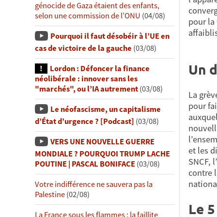
génocide de Gaza étaient des enfants,
converg
selon une commission de l’ONU
(04/08)
pour la
affaibl
Pourquoi il faut désobéir à l’UE en
cas de victoire de la gauche
(03/08)
Un d
Lordon : Défoncer la finance
néolibérale : innover sans les
"marchés", ou l’IA autrement
(03/08)
La grèv
pour fa
Le néofascisme, un capitalisme
auxquel
d’État d’urgence ? [Podcast]
(03/08)
nouvell
l’ensemb
VERS UNE NOUVELLE GUERRE
et les 
MONDIALE ? POURQUOI TRUMP LACHE
SNCF, l
POUTINE | PASCAL BONIFACE
(03/08)
contre 
nationa
Votre indifférence ne sauvera pas la
Palestine
(02/08)
Le 5
La France sous les flammes : la faillite