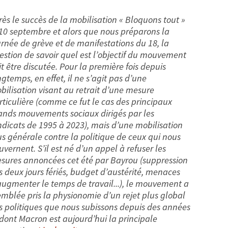
rès le succès de la mobilisation « Bloquons tout »
 10 septembre et alors que nous préparons la
urnée de grève et de manifestations du 18, la
estion de savoir quel est l’objectif du mouvement
it être discutée. Pour la première fois depuis
ngtemps, en effet, il ne s’agit pas d’une
bilisation visant au retrait d’une mesure
rticulière (comme ce fut le cas des principaux
ands mouvements sociaux dirigés par les
ndicats de 1995 à 2023), mais d’une mobilisation
us générale contre la politique de ceux qui nous
uvernent. S’il est né d’un appel à refuser les
sures annoncées cet été par Bayrou (suppression
s deux jours fériés, budget d’austérité, menaces
augmenter le temps de travail...), le mouvement a
emblée pris la physionomie d’un rejet plus global
s politiques que nous subissons depuis des années
 dont Macron est aujourd’hui la principale