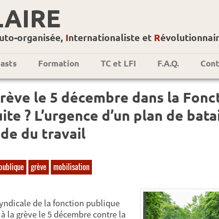
LAIRE
uto-organisée,
I
nternationaliste et
R
évolutionnai
asts
Formation
TC et LFI
F.A.Q.
Cont
rève le 5 décembre dans la Fonct
ite ? L’urgence d’un plan de bata
e du travail
-publique
grève
mobilisation
syndicale de la fonction publique
 à la grève le 5 décembre contre la