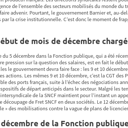
ence de l’ensemble des secteurs mobilisés du monde du tra
 faire advenir. Pourtant, le gouvernement Barnier et, au-de
is par la crise institutionnelle. C’est donc le moment de fra
ébut de mois de décembre chargé 
e du 5 décembre dans la Fonction publique, qui a été récemm
ire pression sur la question des salaires, est en fait le déb
les le gouvernement devra faire face : les 9 et 10 décembre
es actions. Les mêmes 9 et 10 décembre, c’est la CGT des P
le des ports français, suite à l’échec des négociations annue
dispositifs de départ anticipés dans le secteur. Malgré les 
’intersyndicale de la SNCF maintient pour l’instant un appel
le découpage de Fret SNCF en deux sociétés. Le 12 décembr
le » des mobilisations contre la vague de plans de licencie
 décembre de la Fonction publique