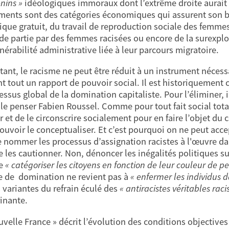
enins »
idéologiques immoraux dont l’extrême droite aurait l
ments sont des catégories économiques qui assurent son bo
que gratuit, du travail de reproduction sociale des femme
de partie par des femmes racisées ou encore de la surexploi
nérabilité administrative liée à leur parcours migratoire.
tant, le racisme ne peut être réduit à un instrument nécess
nt tout un rapport de pouvoir social. Il est historiquement
ssus global de la domination capitaliste. Pour l’éliminer, il
le penser Fabien Roussel. Comme pour tout fait social total, 
et de le circonscrire socialement pour en faire l’objet du 
 pouvoir le conceptualiser. Et c’est pourquoi on ne peut acce
e nommer les processus d’assignation racistes à l'œuvre da
e les cautionner. Non, dénoncer les inégalités politiques s
de
« catégoriser les citoyens en fonction de leur couleur de p
 de domination ne revient pas à
« enfermer les individus 
 variantes du refrain éculé des
« antiracistes véritables raci
inante.
uvelle France » décrit l’évolution des conditions objectives