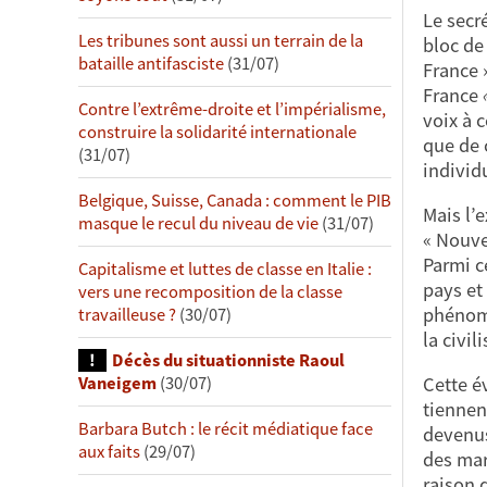
Le secr
Les tribunes sont aussi un terrain de la
bloc de 
bataille antifasciste
(31/07)
France 
France
Contre l’extrême-droite et l’impérialisme,
voix à 
construire la solidarité internationale
que de 
(31/07)
individ
Belgique, Suisse, Canada : comment le PIB
Mais l’e
masque le recul du niveau de vie
(31/07)
« Nouve
Parmi c
Capitalisme et luttes de classe en Italie :
pays et
vers une recomposition de la classe
phénomè
travailleuse ?
(30/07)
la civi
Décès du situationniste Raoul
Cette é
Vaneigem
(30/07)
tiennen
Barbara Butch : le récit médiatique face
devenus
aux faits
(29/07)
des mar
raison 