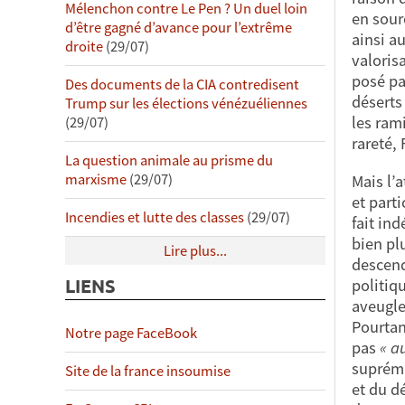
Mélenchon contre Le Pen ? Un duel loin
en sour
d’être gagné d’avance pour l’extrême
ainsi a
droite
(29/07)
valoris
posé pa
Des documents de la CIA contredisent
déserts
Trump sur les élections vénézuéliennes
les rami
(29/07)
rareté,
La question animale au prisme du
marxisme
(29/07)
Mais l’
et part
Incendies et lutte des classes
(29/07)
fait in
bien pl
Lire plus...
descend
LIENS
politiq
aveugle
Pourtan
Notre page FaceBook
pas
« a
supréma
Site de la france insoumise
et du d