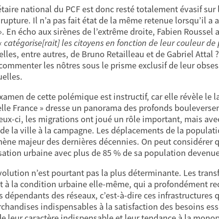
étaire national du PCF est donc resté totalement évasif sur
rupture. Il n’a pas fait état de la même retenue lorsqu’il a
». En écho aux sirènes de l’extrême droite, Fabien Roussel a
« catégorise[rait] les citoyens en fonction de leur couleur de 
celles, entre autres, de Bruno Retailleau et de Gabriel Attal
commenter les nôtres sous le prisme exclusif de leur obses
uelles.
xamen de cette polémique est instructif, car elle révèle le 
lle France » dresse un panorama des profonds bouleverseme
eux-ci, les migrations ont joué un rôle important, mais ave
 de la ville à la campagne. Les déplacements de la populatio
ne majeur des dernières décennies. On peut considérer qu
lisation urbaine avec plus de 85 % de sa population devenue 
volution n’est pourtant pas la plus déterminante. Les trans
t à la condition urbaine elle-même, qui a profondément rec
 dépendants des réseaux, c’est-à-dire ces infrastructures q
chandises indispensables à la satisfaction des besoins esse
de leur caractère indispensable et leur tendance à la mono