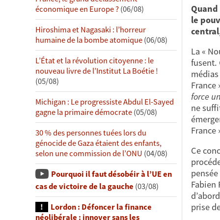
Quand M
économique en Europe ?
(06/08)
le pouv
Hiroshima et Nagasaki : l’horreur
central
humaine de la bombe atomique
(06/08)
La « No
L’État et la révolution citoyenne : le
fusent. 
nouveau livre de l’Institut La Boétie !
médias 
(05/08)
France 
force u
Michigan : Le progressiste Abdul El-Sayed
ne suffi
gagne la primaire démocrate
(05/08)
émerger
France »
30 % des personnes tuées lors du
génocide de Gaza étaient des enfants,
Ce conce
selon une commission de l’ONU
(04/08)
procéde
pensée 
Pourquoi il faut désobéir à l’UE en
Fabien 
cas de victoire de la gauche
(03/08)
d’abord
prise d
Lordon : Défoncer la finance
néolibérale : innover sans les