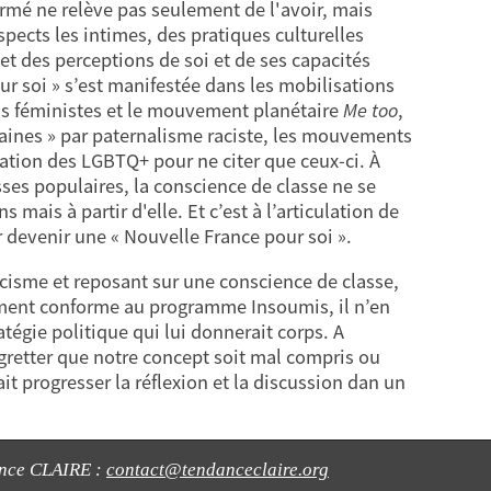
formé ne relève pas seulement de l'avoir, mais
spects les intimes, des pratiques culturelles
et des perceptions de soi et de ses capacités
our soi » s’est manifestée dans les mobilisations
ons féministes et le mouvement planétaire
Me too
,
baines » par paternalisme raciste, les mouvements
ation des LGBTQ+ pour ne citer que ceux-ci. À
ses populaires, la conscience de classe ne se
 mais à partir d'elle. Et c’est à l’articulation de
r devenir une « Nouvelle France pour soi ».
acisme et reposant sur une conscience de classe,
ctement conforme au programme Insoumis, il n’en
atégie politique qui lui donnerait corps. A
 regretter que notre concept soit mal compris ou
ait progresser la réflexion et la discussion dan un
ance CLAIRE :
contact@tendanceclaire.org