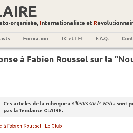
LAIRE
uto-organisée,
I
nternationaliste et
R
évolutionnai
asts
Formation
TC et LFI
F.A.Q.
Cont
nse à Fabien Roussel sur la "No
Ces articles de la rubrique
« Ailleurs sur le web »
sont pu
pas la Tendance CLAIRE.
 à Fabien Roussel | Le Club