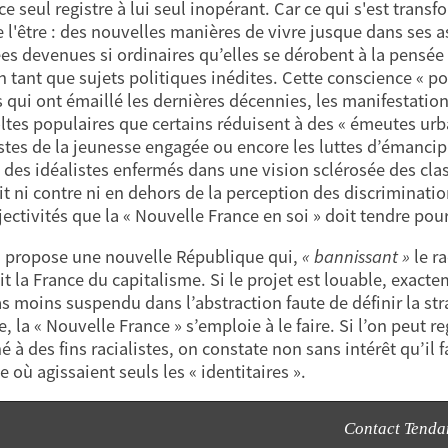
ce seul registre à lui seul inopérant. Car ce qui s'est trans
e l'être : des nouvelles manières de vivre jusque dans ses a
ées devenues si ordinaires qu’elles se dérobent à la pensée 
en tant que sujets politiques inédites. Cette conscience « p
s qui ont émaillé les dernières décennies, les manifestati
oltes populaires que certains réduisent à des « émeutes ur
stes de la jeunesse engagée ou encore les luttes d’émancip
 des idéalistes enfermés dans une vision sclérosée des clas
t ni contre ni en dehors de la perception des discriminations
jectivités que la « Nouvelle France en soi » doit tendre pou
 propose une nouvelle République qui,
« bannissant »
le r
ait la France du capitalisme. Si le projet est louable, exa
as moins suspendu dans l’abstraction faute de définir la str
e, la « Nouvelle France » s’emploie à le faire. Si l’on peut
 à des fins racialistes, on constate non sans intérêt qu’il f
 où agissaient seuls les « identitaires ».
Contact Tend