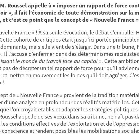
. Roussel appelle à « imposer un rapport de force cont
oir », il fait l’économie de toute démonstration sur la m
, et c’est ce point que le concept de « Nouvelle France »
uvelle France » ! À sa seule évocation, le débat s’emballe.
Cette cohorte de critiques était jusqu’ici portée principalem
dominants, mais elle vient de s’élargir. Dans une tribune, 
». Il l’accuse d’enfermer dans des déterminismes racialiste
nissant le monde du travail face au capital »
. Cette ambitio
t pas de décréter un tel rapport de force pour qu’il advienne.
 et mettre en mouvement les forces qu’il doit agréger. C’es
 !
pt de « Nouvelle France » provient de la tradition matériali
r d’une analyse en profondeur des réalités matérielles. Cet
que l’on croyait établis et adapter les stratégies politique
Roussel appelle de ses vœux dans sa tribune, ne naît pas da
 les conditions effectives de l’exploitation et de l’oppress
e conscience et rendent possibles les mobilisations sociales