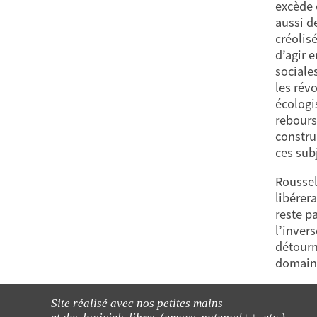
excède 
aussi d
créolis
d’agir 
sociale
les rév
écologi
rebours
construi
ces sub
Roussel
libérer
reste p
l’invers
détourné
domaine
Site réalisé avec nos petites mains