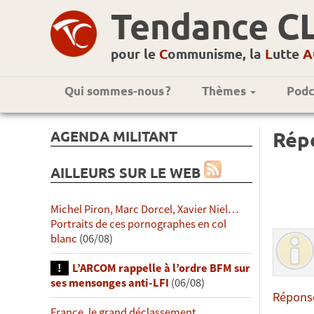
Tendance C
pour le
C
ommunisme, la
L
utte
A
Qui sommes-nous ?
Thèmes
Podc
AGENDA MILITANT
Répo
AILLEURS SUR LE WEB
Michel Piron, Marc Dorcel, Xavier Niel…
Portraits de ces pornographes en col
blanc
(06/08)
L’ARCOM rappelle à l’ordre BFM sur
ses mensonges anti-LFI
(06/08)
Réponse
France, le grand déclassement