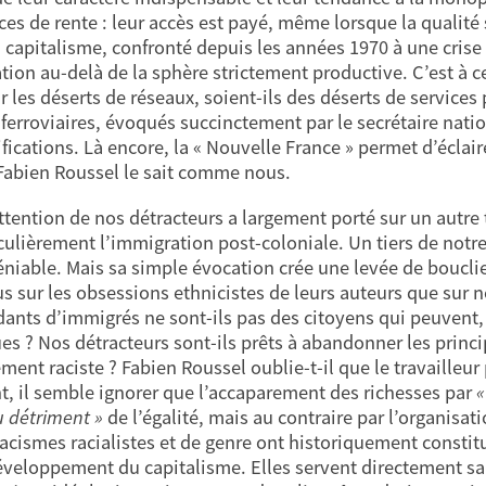
ces de rente : leur accès est payé, même lorsque la qualité 
u capitalisme, confronté depuis les années 1970 à une crise
ation au-delà de la sphère strictement productive. C’est à 
r les déserts de réseaux, soient-ils des déserts de service
 ferroviaires, évoqués succinctement par le secrétaire nat
fications. Là encore, la « Nouvelle France » permet d’éclaire
 Fabien Roussel le sait comme nous.
attention de nos détracteurs a largement porté sur un autre 
iculièrement l’immigration post-coloniale. Un tiers de notr
déniable. Mais sa simple évocation crée une levée de bouclie
us sur les obsessions ethnicistes de leurs auteurs que sur n
ants d’immigrés ne sont-ils pas des citoyens qui peuvent, t
ues ? Nos détracteurs sont-ils prêts à abandonner les princ
ment raciste ? Fabien Roussel oublie-t-il que le travailleu
t, il semble ignorer que l’accaparement des richesses par
«
u détriment »
de l’égalité, mais au contraire par l’organisat
cismes racialistes et de genre ont historiquement constitu
éveloppement du capitalisme. Elles servent directement sa 