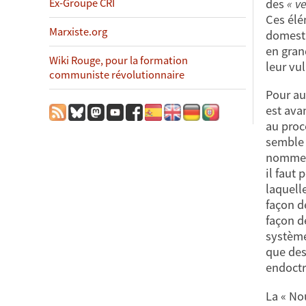
des
« v
Ex-Groupe CRI
Ces élé
Marxiste.org
domesti
en gran
Wiki Rouge, pour la formation
leur vul
communiste révolutionnaire
Pour au
est ava
au proce
semble 
nommer 
il faut
laquell
façon d
façon 
système
que des
endoctr
La « No