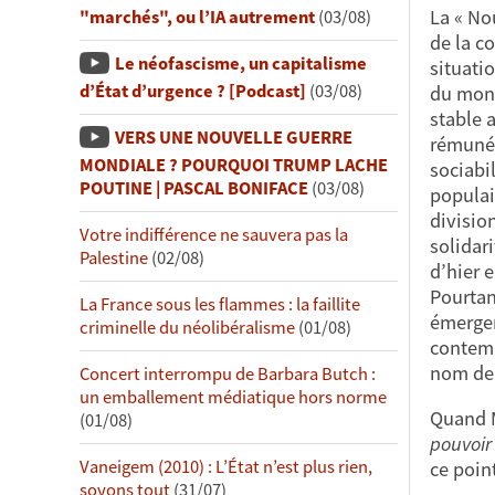
La « No
"marchés", ou l’IA autrement
(03/08)
de la c
Le néofascisme, un capitalisme
situati
d’État d’urgence ? [Podcast]
(03/08)
du mond
stable a
VERS UNE NOUVELLE GUERRE
rémunér
MONDIALE ? POURQUOI TRUMP LACHE
sociabi
POUTINE | PASCAL BONIFACE
(03/08)
populai
divisio
Votre indifférence ne sauvera pas la
solidari
Palestine
(02/08)
d’hier 
Pourtan
La France sous les flammes : la faillite
émergen
criminelle du néolibéralisme
(01/08)
contemp
nom de 
Concert interrompu de Barbara Butch :
un emballement médiatique hors norme
Quand M
(01/08)
pouvoir
Vaneigem (2010) : L’État n’est plus rien,
ce poin
soyons tout
(31/07)