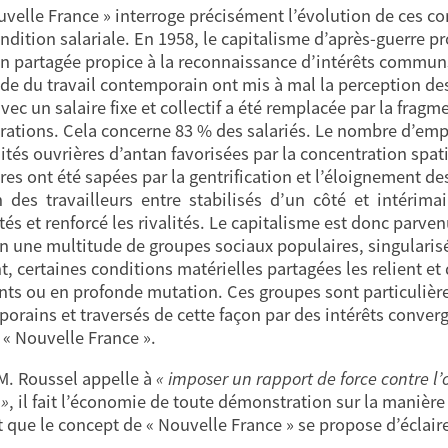
uvelle France » interroge précisément l’évolution de ces co
ondition salariale. En 1958, le capitalisme d’après-guerre p
on partagée propice à la reconnaissance d’intérêts communs.
e du travail contemporain ont mis à mal la perception des
vec un salaire fixe et collectif a été remplacée par la fragm
ations. Cela concerne 83 % des salariés. Le nombre d’empl
lités ouvrières d’antan favorisées par la concentration spati
res ont été sapées par la gentrification et l’éloignement des
n des travailleurs entre stabilisés d’un côté et intérimair
tés et renforcé les rivalités. Le capitalisme est donc parve
en une multitude de groupes sociaux populaires, singularisés
t, certaines conditions matérielles partagées les relient 
ts ou en profonde mutation. Ces groupes sont particuli
orains et traversés de cette façon par des intérêts conver
« Nouvelle France ».
. Roussel appelle à
« imposer un rapport de force contre l’
 »
, il fait l’économie de toute démonstration sur la manière d’
t que le concept de « Nouvelle France » se propose d’éclaire