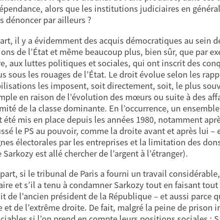
épendance, alors que les institutions judiciaires en général
 dénoncer par ailleurs ?
art, il y a évidemment des acquis démocratiques au sein de
tions de l’État et même beaucoup plus, bien sûr, que par ex
re, aux luttes politiques et sociales, qui ont inscrit des c
us sous les rouages de l’État. Le droit évolue selon les ra
ilisations les imposent, soit directement, soit, le plus sou
mple en raison de l’évolution des mœurs ou suite à des af
timité de la classe dominante. En l’occurrence, un ensemble 
t été mis en place depuis les années 1980, notamment après
ssé le PS au pouvoir, comme la droite avant et après lui – e
es électorales par les entreprises et la limitation des dons 
 Sarkozy est allé chercher de l’argent à l’étranger).
part, si le tribunal de Paris a fourni un travail considérabl
ire et s’il a tenu à condamner Sarkozy tout en faisant tout p
it de l’ancien président de la République – et aussi parce qu
e et de l’extrême droite. De fait, malgré la peine de prison i
ticiables si l’on prend en compte leurs positions sociales 