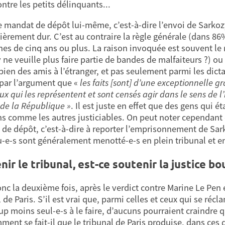
ntre les petits délinquants...
le mandat de dépôt lui-même, c’est-à-dire l’envoi de Sarkoz
lièrement dur. C’est au contraire la règle générale (dans
nes de cinq ans ou plus. La raison invoquée est souvent le 
 ne veuille plus faire partie de bandes de malfaiteurs ?) ou 
ien des amis à l’étranger, et pas seulement parmi les dictate
é par l’argument que «
les faits [sont]
d’une exceptionnelle gra
x qui les représentent et sont censés agir dans le sens de l’
e la République »
. Il est juste en effet que des gens qui 
s comme les autres justiciables. On peut noter cependant que
de dépôt, c’est-à-dire à reporter l’emprisonnement de Sarko
-e-s sont généralement menotté-e-s en plein tribunal et e
nir le tribunal, est-ce soutenir la justice bo
onc la deuxième fois, après le verdict contre Marine Le Pen
 de Paris. S’il est vrai que, parmi celles et ceux qui se ré
p moins seul-e-s à le faire, d’aucuns pourraient craindre 
ment se fait-il que le tribunal de Paris produise, dans ces 