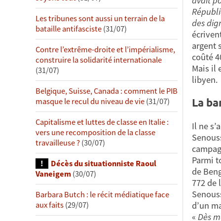
avait po
Républi
Les tribunes sont aussi un terrain de la
des dig
bataille antifasciste
(31/07)
écriven
argent 
Contre l’extrême-droite et l’impérialisme,
coûté 40
construire la solidarité internationale
Mais il
(31/07)
libyen.
Belgique, Suisse, Canada : comment le PIB
La ba
masque le recul du niveau de vie
(31/07)
Capitalisme et luttes de classe en Italie :
Il ne s’
vers une recomposition de la classe
Senouss
travailleuse ?
(30/07)
campagn
Parmi t
Décès du situationniste Raoul
de Beng
Vaneigem
(30/07)
772 de 
Senouss
Barbara Butch : le récit médiatique face
d’un ma
aux faits
(29/07)
«
Dès ma