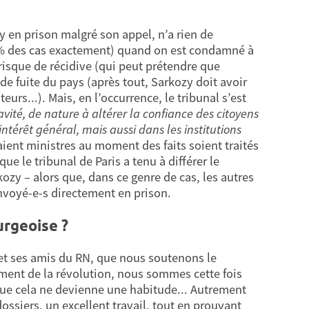
y en prison malgré son appel, n’a rien de
 86% des cas exactement) quand on est condamné à
risque de récidive (qui peut prétendre que
de fuite du pays (après tout, Sarkozy doit avoir
urs...). Mais, en l’occurrence, le tribunal s’est
vité, de nature à altérer la confiance des citoyens
intérêt général, mais aussi dans les institutions
étaient ministres au moment des faits soient traités
 le tribunal de Paris a tenu à différer le
zy – alors que, dans ce genre de cas, les autres
nvoyé-e-s directement en prison.
urgeoise ?
 et ses amis du RN, que nous soutenons le
clament de la révolution, nous sommes cette fois
que cela ne devienne une habitude... Autrement
dossiers, un excellent travail, tout en prouvant