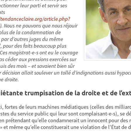
nctionner leur parti et servir ses
nts
/tendanceclaire.org/article.php?
). Nous ne pouvons que nous réjouir
plus de la condamnation de
 par d’autres juges du même
l, pour des faits beaucoup plus
 Ces magistrat-e-s ont eu le courage
as céder aux pressions exercées sur
uis des mois – et savaient bien sûr
 décision allait soulever un tollé d’indignations aussi hypoc
e droite.
uiétante trumpisation de la droite et de l’e
ci, fortes de leurs machines médiatiques (celles des millia
istes du service public qui leur sont complaisant-e-s), se d
 en prétendant qu’elle condamnerait un innocent pour des 
» et même qu’elle constituerait une violation de l’État de 