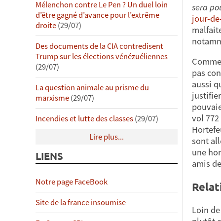
Mélenchon contre Le Pen ? Un duel loin
sera po
d’être gagné d’avance pour l’extrême
jour-de
droite
(29/07)
malfaite
notamme
Des documents de la CIA contredisent
Trump sur les élections vénézuéliennes
Comme o
(29/07)
pas con
aussi q
La question animale au prisme du
justifie
marxisme
(29/07)
pouvaie
vol 772
Incendies et lutte des classes
(29/07)
Hortefe
Lire plus...
sont al
une hon
LIENS
amis des
Notre page FaceBook
Relat
Site de la france insoumise
Loin de