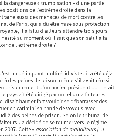
s à la dangereuse « trumpisation » d’une partie
es positions de l’extrême droite dans la
traîne aussi des menaces de mort contre les
al de Paris, qui a dû être mise sous protection
yable, il a fallu d’ailleurs attendre trois jours
hésité au moment où il sait que son salut à la
oir de l’extrême droite ?
st un délinquant multirécidiviste : il a été déjà
) à des peines de prison, même s’il avait réussi
l’emprisonnement d’un ancien président donnerait
 pays ait été dirigé par un tel « malfaiteur ».
 disait haut et fort vouloir se débarrasser des
tituer en catimini sa bande de voyous avec
i à des peines de prison. Selon le tribunal de
faiteurs » a décidé de se tourner vers le régime
en 2007. Cette «
association de malfaiteurs [...]