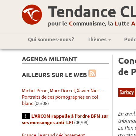
Tendance C
pour le
C
ommunisme, la
L
utte
A
Qui sommes-nous ?
Thèmes
Podc
AGENDA MILITANT
Cond
de P
AILLEURS SUR LE WEB
Michel Piron, Marc Dorcel, Xavier Niel…
Sarkozy
Portraits de ces pornographes en col
blanc
(06/08)
En avril
L’ARCOM rappelle à l’ordre BFM sur
tribuna
ses mensonges anti-LFI
(06/08)
Le Pen e
assista
France, le grand déclassement