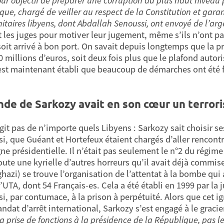
ur objectif de préparer une corruption au plus haut niveau po
que, chargé de veiller au respect de la Constitution et gar
nitaires libyens, dont Abdallah Senoussi, ont envoyé de l’ar
t les juges pour motiver leur jugement, même s’ils n’ont pa
soit arrivé à bon port. On savait depuis longtemps que la 
 millions d’euros, soit deux fois plus que le plafond autoris
 est maintenant établi que beaucoup de démarches ont été fa
nde de Sarkozy avait en son cœur un terrori
agit pas de n’importe quels Libyens : Sarkozy sait choisir se
i, que Guéant et Hortefeux étaient chargés d’aller rencontr
e présidentielle. Il n’était pas seulement le n°2 du régime 
oute une kyrielle d’autres horreurs qu’il avait déjà commises
hazi) se trouve l’organisation de l’attentat à la bombe qui 
l’UTA, dont 54 Français-es. Cela a été établi en 1999 par la
i, par contumace, à la prison à perpétuité. Alors que cet i
ndat d’arrêt international, Sarkozy s’est engagé à le gracie
 prise de fonctions à la présidence de la République, pas l