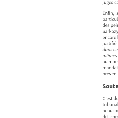
juges co
Enfin, 
particu
des pei
Sarkozy
encore b
justifi
dans ceu
mêmes d
au moin
mandat 
prévenu
Soute
C’est d
tribunal
beaucou
dit, com