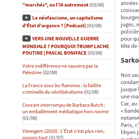
années 
"marchés", ou l’IA autrement
(03/08)
croissa
bourgeo
Le néofascisme, un capitalisme
juges, 
d’État d’urgence ? [Podcast]
(03/08)
policièr
pour qu
VERS UNE NOUVELLE GUERRE
tête de
MONDIALE ? POURQUOI TRUMP LACHE
POUTINE | PASCAL BONIFACE
(03/08)
Sarko
Votre indifférence ne sauvera pas la
Palestine
(02/08)
Non seu
condamn
La France sous les flammes : la faillite
jusque 
criminelle du néolibéralisme
(01/08)
une mau
Car, au
Concert interrompu de Barbara Butch :
« bande
un emballement médiatique hors norme
notamme
(01/08)
Paris, 
Vaneigem (2010) : L’État n’est plus rien,
libyen 
soyons tout
(31/07)