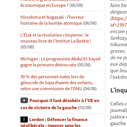
faire fo
économique en Europe ?
(06/08)
dirigea
Hiroshima et Nagasaki : l’horreur
(
https:/
humaine de la bombe atomique
(06/08)
id=1997
encore 
L’État et la révolution citoyenne : le
Sarkozy
nouveau livre de l’Institut La Boétie !
tribuna
(05/08)
graves.
de ne p
Michigan : Le progressiste Abdul El-Sayed
eux dep
gagne la primaire démocrate
(05/08)
que leur
l’extrêm
30 % des personnes tuées lors du
génocide de Gaza étaient des enfants,
selon une commission de l’ONU
(04/08)
L’inq
Pourquoi il faut désobéir à l’UE en
Celles-
cas de victoire de la gauche
(03/08)
journal
justice
Lordon : Défoncer la finance
gauche 
néolibérale : innover sans les