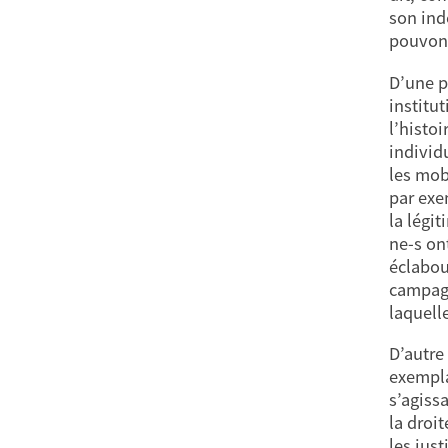
son ind
pouvons
D’une p
institu
l’histoi
individ
les mob
par exe
la légi
ne-s on
éclabou
campagn
laquelle
D’autre 
exempla
s’agissa
la droit
les jus