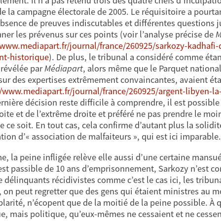
clément. Il n’a pas retenu trois des quatre chefs d’inculpat
e de la campagne électorale de 2005. Le réquisitoire a pourt
absence de preuves indiscutables et différentes questions 
er les prévenus sur ces points (voir l’analyse précise de
M
/www.mediapart.fr/journal/france/260925/sarkozy-kadhafi
t-historique
). De plus, le tribunal a considéré comme éta
révélée par
Médiapart
, alors même que le Parquet national
sur des expertises extrêmement convaincantes, avaient éta
//www.mediapart.fr/journal/france/260925/argent-libyen-l
rnière décision reste difficile à comprendre, il est possible 
roite et de l’extrême droite et préféré ne pas prendre le moi
e ce soit. En tout cas, cela confirme d’autant plus la solidi
tion d’« association de malfaiteurs », qui est ici imparable.
, la peine infligée relève elle aussi d’une certaine mansuét
est passible de 10 ans d’emprisonnement, Sarkozy n’est co
de délinquants récidivistes comme c’est le cas ici, les trib
, on peut regretter que des gens qui étaient ministres au m
larité, n’écopent que de la moitié de la peine possible. À 
ue, mais politique, qu’eux-mêmes ne cessaient et ne cessent