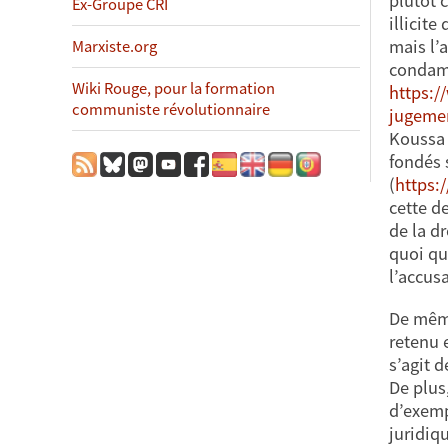
plutôt 
Ex-Groupe CRI
illicit
mais l’
Marxiste.org
condamn
Wiki Rouge, pour la formation
https:/
communiste révolutionnaire
jugemen
Koussa 
fondés 
(
https:
cette de
de la d
quoi qu
l’accusa
De même
retenu 
s’agit 
De plus
d’exemp
juridiq