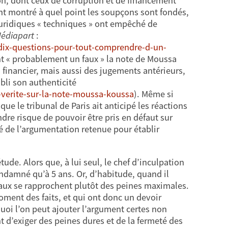
ion, dont ceux de corruption et de financement
ant montré à quel point les soupçons sont fondés,
juridiques « techniques » ont empêché de
édiapart
:
-dix-questions-pour-tout-comprendre-d-un-
nt « probablement un faux » la note de Moussa
 financier, mais aussi des jugements antérieurs,
bli son authenticité
a-verite-sur-la-note-moussa-koussa
). Même si
que le tribunal de Paris ait anticipé les réactions
ndre risque de pouvoir être pris en défaut sur
té de l’argumentation retenue pour établir
ude. Alors que, à lui seul, le chef d’inculpation
ndamné qu’à 5 ans. Or, d’habitude, quand il
unaux se rapprochent plutôt des peines maximales.
oment des faits, et qui ont donc un devoir
quoi l’on peut ajouter l’argument certes non
 d’exiger des peines dures et de la fermeté des