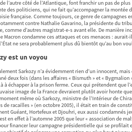
de l’autre côté de l’Atlantique, font franchir un pas de plu
nte des politiciens, qui ne fait qu’accompagner la montée d
isie française. Comme toujours, ce genre de campagnes en
notamment contre Nathalie Gavarino, la présidente du tribun
e, comme d’autres magistrat-e-s avant elle. De manière incro
e Macron condamne ces attaques et ces menaces : aurait-il 
 l’État ne sera probablement plus dû bientôt qu’au bon voul
zy est un voyou
lement Sarkozy n’a évidemment rien d’un innocent, mais c’e
é deux fois (dans les affaires « Bismuth » et « Bygmalion »
là à échapper à la prison ferme. Ceux qui prétendent que 
vaise image de la France devraient plutôt avoir honte que le
 moment même où Sarkozy, ministre de l’Intérieur de Chirac,
s de racailles » (en octobre 2005), il était en train de cons
nt Guéant, Hortefeux et Djouhri, eux aussi condamnés jeud
c’est en effet à l’automne 2005 que leur « association de mal
pour financer leur campagne présidentielle qui se profilait 