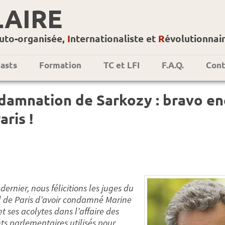
LAIRE
uto-organisée,
I
nternationaliste et
R
évolutionnai
asts
Formation
TC et LFI
F.A.Q.
Cont
amnation de Sarkozy : bravo enc
aris !
 dernier, nous félicitions les juges du
l de Paris d’avoir condamné Marine
t ses acolytes dans l’affaire des
nts parlementaires utilisés pour