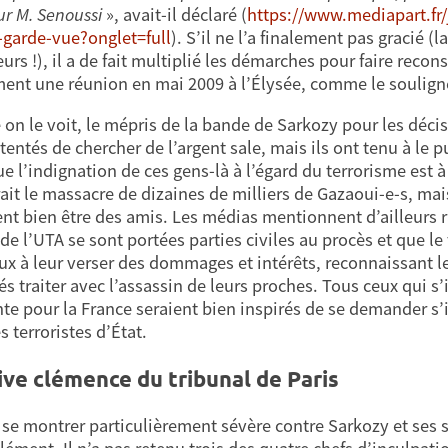
ur M. Senoussi
», avait-il déclaré (
https://www.mediapart.fr/
-garde-vue?onglet=full
). S’il ne l’a finalement pas gracié (
urs !), il a de fait multiplié les démarches pour faire recon
nt une réunion en mai 2009 à l’Élysée, comme le souligne l
n le voit, le mépris de la bande de Sarkozy pour les décisio
tentés de chercher de l’argent sale, mais ils ont tenu à le
ue l’indignation de ces gens-là à l’égard du terrorisme est 
rait le massacre de dizaines de milliers de Gazaoui-e-s, mais
nt bien être des amis. Les médias mentionnent d’ailleurs ra
 de l’UTA se sont portées parties civiles au procès et que 
ux à leur verser des dommages et intérêts, reconnaissant le 
lés traiter avec l’assassin de leurs proches. Tous ceux qui
te pour la France seraient bien inspirés de se demander s’i
 terroristes d’État.
ive clémence du tribunal de Paris
 se montrer particulièrement sévère contre Sarkozy et ses sbi