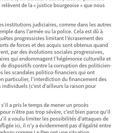
 relèvent de la « justice bourgeoise » que nous
s institutions judiciaires, comme dans les autres
emple dans l’armée ou la police. Cela est dû à
onquêtes progressistes limitant l’écrasement des
pports de forces et des acquis sont obtenus quand
vent, par des évolutions sociales progressives,
faires qui endommagent l’hégémonie culturelle et
de dispositifs contre la corruption des politicien-
 les scandales politico-financiers qui ont
n particulier, l’interdiction du financement des
individuels (c’est d’ailleurs la raison pour
e, s’il a pris le temps de mener un procès
our n’être pas trop sévère, c’est bien parce qu’il
’il a voulu limiter les possibilités d’attaques de
nfligée ici, il n’y a évidemment pas d’égalité entre
: Sarkozy comme Le Pen ont une situation