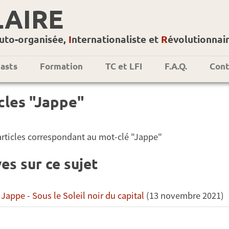
LAIRE
uto-organisée,
I
nternationaliste et
R
évolutionnai
asts
Formation
TC et LFI
F.A.Q.
Cont
cles "Jappe"
0 articles correspondant au mot-clé "Jappe"
es sur ce sujet
Jappe - Sous le Soleil noir du capital
(13 novembre 2021)