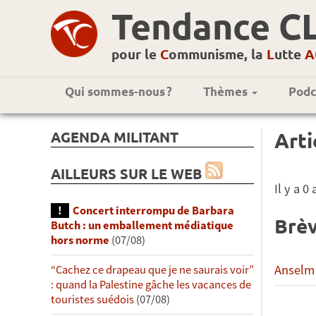
Tendance C
pour le
C
ommunisme, la
L
utte
A
Qui sommes-nous ?
Thèmes
Podc
AGENDA MILITANT
Arti
AILLEURS SUR LE WEB
Il y a 
Concert interrompu de Barbara
Brèv
Butch : un emballement médiatique
hors norme
(07/08)
Anselm 
“Cachez ce drapeau que je ne saurais voir”
: quand la Palestine gâche les vacances de
touristes suédois
(07/08)