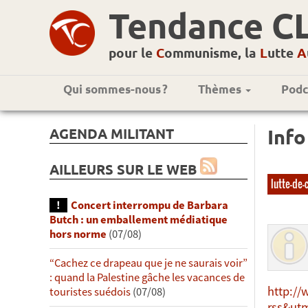
Tendance C
pour le
C
ommunisme, la
L
utte
A
Qui sommes-nous ?
Thèmes
Podc
AGENDA MILITANT
Info
AILLEURS SUR LE WEB
lutte-de-
Concert interrompu de Barbara
Butch : un emballement médiatique
hors norme
(07/08)
“Cachez ce drapeau que je ne saurais voir”
: quand la Palestine gâche les vacances de
http://
touristes suédois
(07/08)
rss&utm