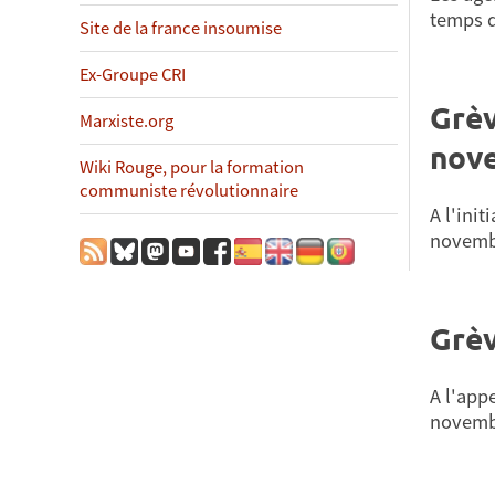
temps d
Site de la france insoumise
Ex-Groupe CRI
Grèv
Marxiste.org
nov
Wiki Rouge, pour la formation
communiste révolutionnaire
A l'ini
novembr
Grèv
A l'app
novembr