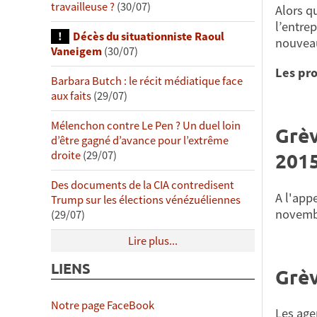
travailleuse ?
(30/07)
Alors q
l’entre
Décès du situationniste Raoul
nouveau
Vaneigem
(30/07)
Les pr
Barbara Butch : le récit médiatique face
aux faits
(29/07)
Mélenchon contre Le Pen ? Un duel loin
Grèv
d’être gagné d’avance pour l’extrême
201
droite
(29/07)
Des documents de la CIA contredisent
A l'app
Trump sur les élections vénézuéliennes
novembr
(29/07)
Lire plus...
LIENS
Grèv
Notre page FaceBook
Les age