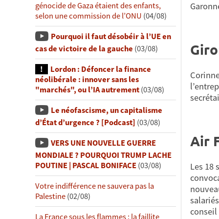
génocide de Gaza étaient des enfants,
Garonn
selon une commission de l’ONU
(04/08)
Pourquoi il faut désobéir à l’UE en
Giro
cas de victoire de la gauche
(03/08)
Lordon : Défoncer la finance
Corinne
néolibérale : innover sans les
l’entrep
"marchés", ou l’IA autrement
(03/08)
secréta
Le néofascisme, un capitalisme
d’État d’urgence ? [Podcast]
(03/08)
Air 
VERS UNE NOUVELLE GUERRE
MONDIALE ? POURQUOI TRUMP LACHE
POUTINE | PASCAL BONIFACE
(03/08)
Les 18 
convoca
Votre indifférence ne sauvera pas la
nouveau
Palestine
(02/08)
salarié
conseil
La France sous les flammes : la faillite