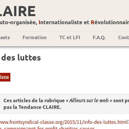
LAIRE
uto-organisée,
I
nternationaliste et
R
évolutionnai
asts
Formation
TC et LFI
F.A.Q.
Cont
 des luttes
classe
Ces articles de la rubrique
« Ailleurs sur le web »
sont pu
pas la Tendance CLAIRE.
www.frontsyndical-classe.org/2015/11/info-des-luttes.h
_campaign=not-for-profit-charities-causes