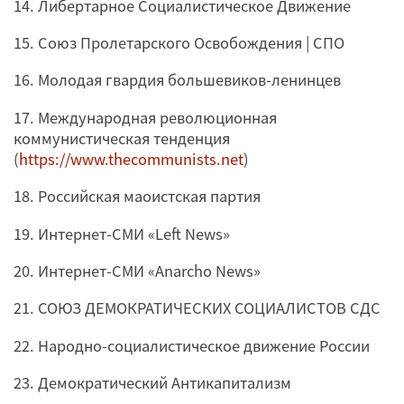
14. Либертарное Социалистическое Движение
15. Союз Пролетарского Освобождения | СПО
16. Молодая гвардия большевиков-ленинцев
17. Международная революционная
коммунистическая тенденция
(
https://www.thecommunists.net
)
18. Российская маоистская партия
19. Интернет-СМИ «Left News»
20. Интернет-СМИ «Anarcho News»
21. СОЮЗ ДЕМОКРАТИЧЕСКИХ СОЦИАЛИСТОВ СДС
22. Народно-социалистическое движение России
23. Демократический Антикапитализм