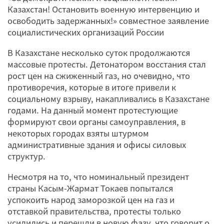
Казахстан! Остановить военную интервенцию и
освободить задержанных!» совместное заявление
социалистических организаций России
В Казахстане несколько суток продолжаются
массовые протесты. Детонатором восстания стал
рост цен на сжиженный газ, но очевидно, что
противоречия, которые в итоге привели к
социальному взрыву, накапливались в Казахстане
годами. На данный момент протестующие
формируют свои органы самоуправления, в
некоторых городах взяты штурмом
административные здания и офисы силовых
структур.
Несмотря на то, что номинальный президент
страны Касым-Жармат Токаев попытался
успокоить народ заморозкой цен на газ и
отставкой правительства, протесты только
усилились и перешли в новую фазу, что говорит о