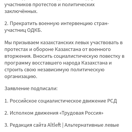
участников протестов и политических
заключённых.
2. Прекратить военную интервенцию стран-
участниц ОДКБ.
Мы призываем казахстанских левых участвовать в
протестах и обороне Казахстана от военного
вторжения. Вносить социалистическую повестку в
программу восставшего народа Казахстана и
строить свою независимую политическую
организацию.
Заявление подписали:
1. Российское социалистическое движение РСД
2. Исполком движения «Трудовая Россия»
3. Редакция сайта Altleft | Альтернативные левые