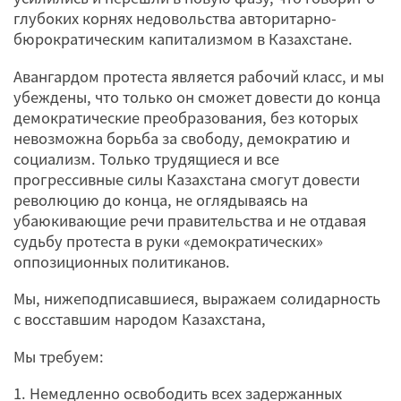
глубоких корнях недовольства авторитарно-
бюрократическим капитализмом в Казахстане.
Авангардом протеста является рабочий класс, и мы
убеждены, что только он сможет довести до конца
демократические преобразования, без которых
невозможна борьба за свободу, демократию и
социализм. Только трудящиеся и все
прогрессивные силы Казахстана смогут довести
революцию до конца, не оглядываясь на
убаюкивающие речи правительства и не отдавая
судьбу протеста в руки «демократических»
оппозиционных политиканов.
Мы, нижеподписавшиеся, выражаем солидарность
с восставшим народом Казахстана,
Мы требуем:
1. Немедленно освободить всех задержанных