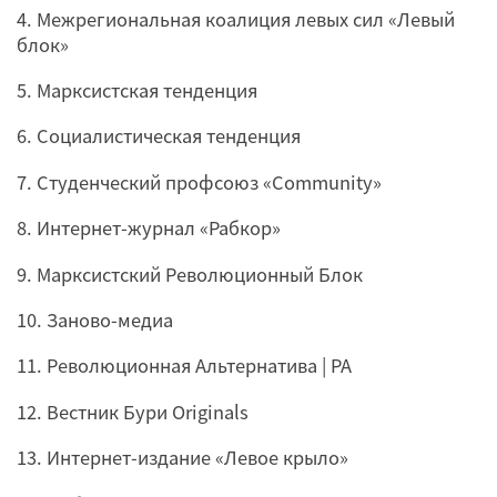
4. Межрегиональная коалиция левых сил «Левый
блок»
5. Марксистская тенденция
6. Социалистическая тенденция
7. Студенческий профсоюз «Community»
8. Интернет-журнал «Рабкор»
9. Марксистский Революционный Блок
10. Заново-медиа
11. Революционная Альтернатива | РА
12. Вестник Бури Originals
13. Интернет-издание «Левое крыло»