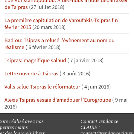
Zoe Konstantopoulou: Aidez-nous à nous débarrasser
de Tsipras
(27 juillet 2018)
La première capitulation de Varoufakis-Tsipras fin
février 2015
(20 mars 2018)
Badiou: Tsipras a refusé l’évènement au nom du
réalisme
( 6 février 2018)
Tsipras: magnifique salaud
( 7 janvier 2018)
Lettre ouverte à Tsipras
( 3 août 2016)
Valls salue Tsipras le réformateur
( 4 juin 2016)
Alexis Tsipras essaie d’amadouer l’Eurogroupe
( 9 mai
2016)
Site réalisé avec nos
Contact Tendance
petites mains
CLAIRE :
et des logiciels libres
contact@tendanceclaire