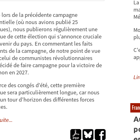
La
ma
lors de la précédente campagne
Mé
ntielle (où nous avions publié 25
ues), nous publierons régulièrement une
Mo
ue de cette élection qui s’annonce cruciale
pl
avenir du pays. En commentant les faits
C'
ts de la campagne, de notre point de vue
ap
 celui de communistes révolutionnaires
écidé de faire campagne pour la victoire de
on en 2027.
Lir
rce des congés d’été, cette première
ue sera particulièrement longue, car nous
 un tour d’horizon des différentes forces
ues.
Fran
A
uite...
p
e