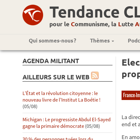
Tendance C
pour le
C
ommunisme, la
L
utte
A
Qui sommes-nous ?
Thèmes
Podc
AGENDA MILITANT
Elec
prop
AILLEURS SUR LE WEB
L’État et la révolution citoyenne : le
France-I
nouveau livre de l’Institut La Boétie !
(05/08)
La dire
Michigan : Le progressiste Abdul El-Sayed
end et 
gagne la primaire démocrate
(05/08)
En amon
30 % des personnes tuées lors du