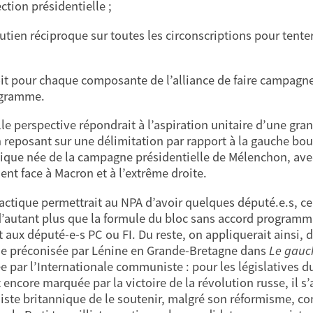
ection présidentielle ;
outien réciproque sur toutes les circonscriptions pour tent
roit pour chaque composante de l’alliance de faire campagne
ogramme.
le perspective répondrait à l’aspiration unitaire d’une gran
 reposant sur une délimitation par rapport à la gauche bour
que née de la campagne présidentielle de Mélenchon, avec 
nt face à Macron et à l’extrême droite.
tactique permettrait au NPA d’avoir quelques député.e.s, ce
d’autant plus que la formule du bloc sans accord programmat
 aux député-e-s PC ou FI. Du reste, on appliquerait ainsi, d
ue préconisée par Lénine en Grande-Bretagne dans
Le gauc
e par l’Internationale communiste : pour les législatives d
 encore marquée par la victoire de la révolution russe, il 
liste britannique de le soutenir, malgré son réformisme, co