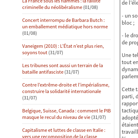
La France sous les flammes : la faillite
de l’él
criminelle du néolibéralisme
(01/08)
- un s
Concert interrompu de Barbara Butch :
bloc ;
un emballement médiatique hors norme
(01/08)
- le d
de pr
Vaneigem (2010) : L’État n’est plus rien,
soyons tout
(31/07)
Une tel
tout en
Les tribunes sont aussi un terrain de la
dynami
bataille antifasciste
(31/07)
parleme
Contre l’extrême-droite et l’impérialisme,
Cette 
construire la solidarité internationale
parti, 
(31/07)
rapport
tactiq
Belgique, Suisse, Canada : comment le PIB
adopté
masque le recul du niveau de vie
(31/07)
étaient
Capitalisme et luttes de classe en Italie :
travail
vers une recomposition de la classe