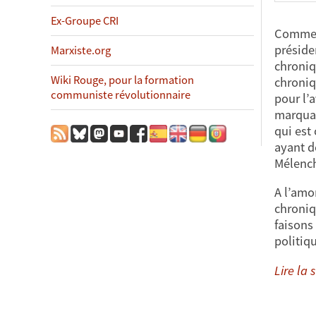
Ex-Groupe CRI
Comme 
préside
Marxiste.org
chroniq
Wiki Rouge, pour la formation
chroniq
communiste révolutionnaire
pour l’
marquan
qui est
ayant d
Mélench
A l’amo
chroniq
faisons
politiq
Lire la s