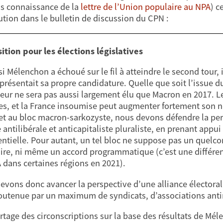
s connaissance de la
lettre de l’Union populaire au NPA
) c
ution dans le bulletin de discussion du CPN :
ition pour les élections législatives
i Mélenchon a échoué sur le fil à atteindre le second tour,
présentait sa propre candidature. Quelle que soit l’issue du
eur ne sera pas aussi largement élu que Macron en 2017. Le
es, et la France insoumise peut augmenter fortement son n
 et au bloc macron-sarkozyste, nous devons défendre la pers
antilibérale et anticapitaliste pluraliste, en prenant appu
entielle. Pour autant, un tel bloc ne suppose pas un quel
ire, ni même un accord programmatique (c’est une différenc
 dans certaines régions en 2021).
evons donc avancer la perspective d’une alliance électoral
outenue par un maximum de syndicats, d’associations antirac
artage des circonscriptions sur la base des résultats de Mé