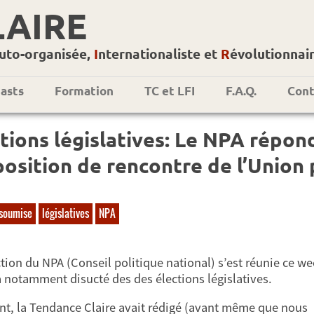
LAIRE
uto-organisée,
I
nternationaliste et
R
évolutionnai
asts
Formation
TC et LFI
F.A.Q.
Cont
tions législatives: Le NPA répon
osition de rencontre de l’Union 
nsoumise
législatives
NPA
ction du NPA (Conseil politique national) s’est réunie ce we
a notamment disucté des des élections législatives.
t, la Tendance Claire avait rédigé (avant même que nous