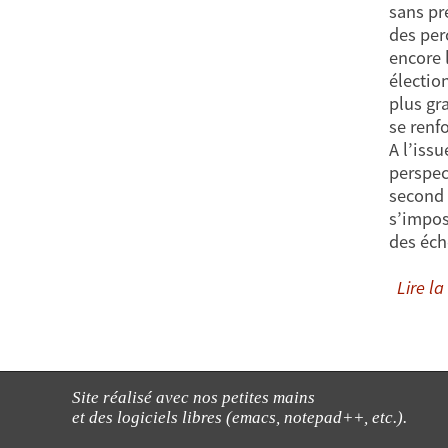
sans pré
des per
encore l
électio
plus gr
se renf
A l’iss
perspec
second 
s’impos
des éch
Lire la 
Site réalisé avec nos petites mains
et des logiciels libres (emacs, notepad++, etc.).