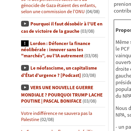
prenion
génocide de Gaza étaient des enfants,
contrib
selon une commission de l’ONU
(04/08)
Pourquoi il faut désobéir à l’UE en
Propos
cas de victoire de la gauche
(03/08)
Même s
Lordon : Défoncer la finance
le PCF 
néolibérale : innover sans les
vainqu
"marchés", ou l’IA autrement
(03/08)
ouvert
Le néofascisme, un capitalisme
droite
d’État d’urgence ? [Podcast]
(03/08)
gauche 
présid
VERS UNE NOUVELLE GUERRE
popula
MONDIALE ? POURQUOI TRUMP LACHE
du NPA
POUTINE | PASCAL BONIFACE
(03/08)
Nous d
Votre indifférence ne sauvera pas la
NPA, s
Palestine
(02/08)
- un p