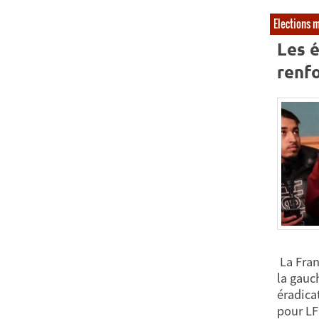
Elections 
Les é
renfo
La Fran
la gauc
éradica
pour LF