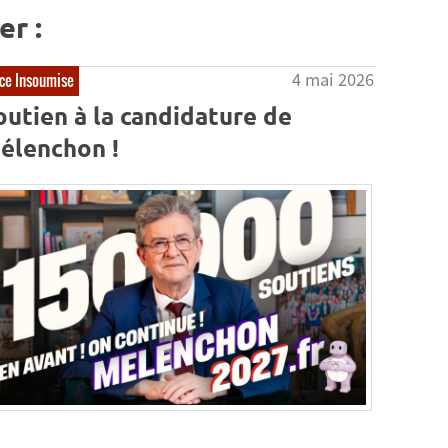
er :
4 mai 2026
ce Insoumise
outien à la candidature de
élenchon !