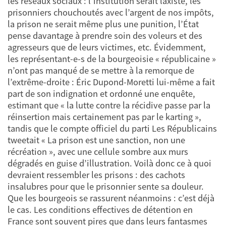
les réseaux sociaux : l’institution serait laxiste, les
prisonniers chouchoutés avec l’argent de nos impôts,
la prison ne serait même plus une punition, l’État
pense davantage à prendre soin des voleurs et des
agresseurs que de leurs victimes, etc. Évidemment,
les représentant-e-s de la bourgeoisie « républicaine »
n’ont pas manqué de se mettre à la remorque de
l’extrême-droite : Éric Dupond-Moretti lui-même a fait
part de son indignation et ordonné une enquête,
estimant que « la lutte contre la récidive passe par la
réinsertion mais certainement pas par le karting »,
tandis que le compte officiel du parti Les Républicains
tweetait « La prison est une sanction, non une
récréation », avec une cellule sombre aux murs
dégradés en guise d’illustration. Voilà donc ce à quoi
devraient ressembler les prisons : des cachots
insalubres pour que le prisonnier sente sa douleur.
Que les bourgeois se rassurent néanmoins : c’est déjà
le cas. Les conditions effectives de détention en
France sont souvent pires que dans leurs fantasmes