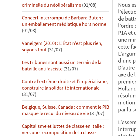
Nous es
criminelle du néolibéralisme
(01/08)
l’élect
Concert interrompu de Barbara Butch :
de batt
un emballement médiatique hors norme
l’ordre
(01/08)
P1A et 
une min
Vaneigem (2010) : L’État n’est plus rien,
cette fa
soyons tout
(31/07)
L’argum
d’une p
Les tribunes sont aussi un terrain de la
D’autre
bataille antifasciste
(31/07)
axe de 
premier
Contre l’extrême-droite et l’impérialisme,
construire la solidarité internationale
Holland
(31/07)
résolum
motion 
Belgique, Suisse, Canada : comment le PIB
par la s
masque le recul du niveau de vie
(31/07)
L’essen
Capitalisme et luttes de classe en Italie :
interru
vers une recomposition de la classe