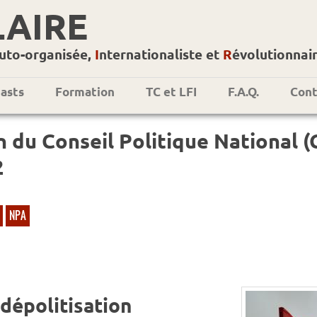
LAIRE
uto-organisée,
I
nternationaliste et
R
évolutionnai
asts
Formation
TC et LFI
F.A.Q.
Cont
n du Conseil Politique National 
2
NPA
dépolitisation