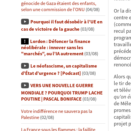
génocide de Gaza étaient des enfants,
selon une commission de l’ONU
(04/08)
Or la di
centre 
Pourquoi il faut désobéir à l’UE en
(comme 
cas de victoire de la gauche
(03/08)
recul pa
program
Lordon : Défoncer la finance
travail
néolibérale : innover sans les
précéde
"marchés", ou l’IA autrement
(03/08)
démocra
renoncé
Le néofascisme, un capitalisme
d’État d’urgence ? [Podcast]
(03/08)
Alors q
le tir 
VERS UNE NOUVELLE GUERRE
et télé
MONDIALE ? POURQUOI TRUMP LACHE
qu'on é
POUTINE | PASCAL BONIFACE
(03/08)
de Méle
promess
Votre indifférence ne sauvera pas la
capital
Palestine
(02/08)
projet p
La France sous les flammes : la faillite