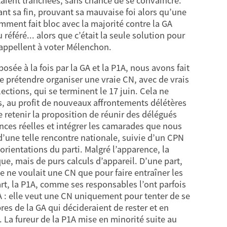
taient tranchées, sans chance de se convaincre.
ant sa fin, prouvant sa mauvaise foi alors qu’une
ment fait bloc avec la majorité contre la GA
référé... alors que c’était la seule solution pour
appellent à voter Mélenchon.
osée à la fois par la GA et la P1A, nous avons fait
de prétendre organiser une vraie CN, avec de vrais
ctions, qui se terminent le 17 juin. Cela ne
es, au profit de nouveaux affrontements délétères
e retenir la proposition de réunir des délégués
ences réelles et intégrer les camarades que nous
’une telle rencontre nationale, suivie d’un CPN
orientations du parti. Malgré l’apparence, la
, mais de purs calculs d’appareil. D’une part,
lle ne voulait une CN que pour faire entraîner les
rt, la P1A, comme ses responsables l’ont parfois
 GA : elle veut une CN uniquement pour tenter de se
res de la GA qui décideraient de rester et en
. La fureur de la P1A mise en minorité suite au