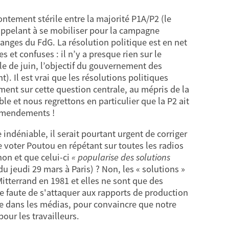
rontement stérile entre la majorité P1A/P2 (le
e appelant à se mobiliser pour la campagne
ouanges du FdG. La résolution politique est en net
s et confuses : il n’y a presque rien sur le
e de juin, l’objectif du gouvernement des
. Il est vrai que les résolutions politiques
nt sur cette question centrale, au mépris de la
e et nous regrettons en particulier que la P2 ait
 amendements !
déniable, il serait pourtant urgent de corriger
e voter Poutou en répétant sur toutes les radios
on et que celui-ci
« popularise des solutions
 jeudi 29 mars à Paris) ? Non, les « solutions »
Mitterrand en 1981 et elles ne sont que des
e faute de s'attaquer aux rapports de production
ve dans les médias, pour convaincre que notre
pour les travailleurs.