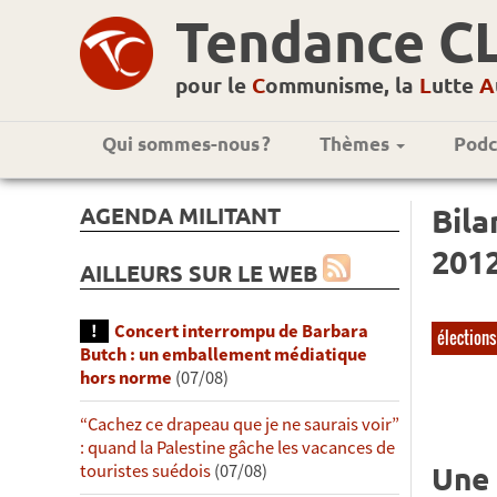
Tendance C
pour le
C
ommunisme, la
L
utte
A
Qui sommes-nous ?
Thèmes
Podc
AGENDA MILITANT
Bila
201
AILLEURS SUR LE WEB
Concert interrompu de Barbara
élections
Butch : un emballement médiatique
hors norme
(07/08)
“Cachez ce drapeau que je ne saurais voir”
: quand la Palestine gâche les vacances de
Une 
touristes suédois
(07/08)