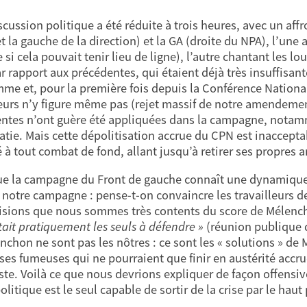
scussion politique a été réduite à trois heures, avec un aff
et la gauche de la direction) et la GA (droite du NPA), l’un
si cela pouvait tenir lieu de ligne), l’autre chantant les l
r rapport aux précédentes, qui étaient déjà très insuffisante
me et, pour la première fois depuis la Conférence National
leurs n’y figure même pas (rejet massif de notre amendement)
ntes n’ont guère été appliquées dans la campagne, notamme
tie. Mais cette dépolitisation accrue du CPN est inacceptabl
 à tout combat de fond, allant jusqu’à retirer ses propres
ue la campagne du Front de gauche connaît une dynamique in
de notre campagne : pense-t-on convaincre les travailleurs d
visions que nous sommes très contents du score de Mélench
tait pratiquement les seuls à défendre »
(réunion publique du
nchon ne sont pas les nôtres : ce sont les « solutions » de 
es fumeuses qui ne pourraient que finir en austérité accru
iste. Voilà ce que nous devrions expliquer de façon offensi
olitique est le seul capable de sortir de la crise par le haut 