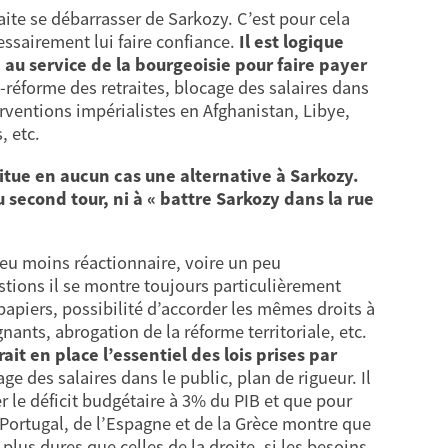
te se débarrasser de Sarkozy. C’est pour cela
essairement lui faire confiance.
Il est logique
e au service de la bourgeoisie pour faire payer
-réforme des retraites, blocage des salaires dans
erventions impérialistes en Afghanistan, Libye,
, etc.
tue en aucun cas une alternative à Sarkozy.
 second tour, ni à « battre Sarkozy dans la rue
peu moins réactionnaire, voire un peu
ions il se montre toujours particulièrement
-papiers, possibilité d’accorder les mêmes droits à
nants, abrogation de la réforme territoriale, etc.
ait en place l’essentiel des lois prises par
ge des salaires dans le public, plan de rigueur. Il
r le déficit budgétaire à 3% du PIB et que pour
u Portugal, de l’Espagne et de la Grèce montre que
lus dures que celles de la droite, si les besoins