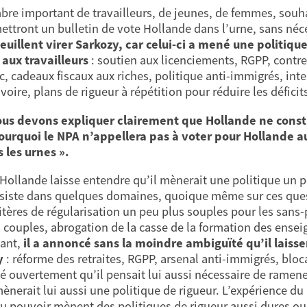
re important de travailleurs, de jeunes, de femmes, souhai
mettront un bulletin de vote Hollande dans l’urne, sans néc
veuillent virer Sarkozy, car celui-ci a mené une politiqu
e aux travailleurs
: soutien aux licenciements, RGPP, contre
ic, cadeaux fiscaux aux riches, politique anti-immigrés, int
voire, plans de rigueur à répétition pour réduire les déficits
us devons expliquer clairement que Hollande ne consti
ourquoi le NPA n’appellera pas à voter pour Hollande au
 les urnes ».
 Hollande laisse entendre qu’il mènerait une politique un 
siste dans quelques domaines, quoique même sur ces quest
critères de régularisation un peu plus souples pour les sans
s couples, abrogation de la casse de la formation des enseig
ant,
il a annoncé sans la moindre ambiguïté qu’il laisser
y
: réforme des retraites, RGPP, arsenal anti-immigrés, bloca
mé ouvertement qu’il pensait lui aussi nécessaire de ramene
 mènerait lui aussi une politique de rigueur. L’expérience d
au pouvoir mènent des politiques de rigueur aussi dures ou p