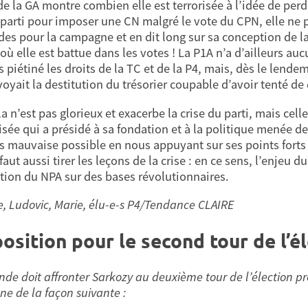
de la GA montre combien elle est terrorisée à l’idée de perdr
 parti pour imposer une CN malgré le vote du CPN, elle ne 
es pour la campagne et en dit long sur sa conception de l
. où elle est battue dans les votes ! La P1A n’a d’ailleurs a
 piétiné les droits de la TC et de la P4, mais, dès le lende
voyait la destitution du trésorier coupable d’avoir tenté de 
a n’est pas glorieux et exacerbe la crise du parti, mais celle
isée qui a présidé à sa fondation et à la politique menée de
s mauvaise possible en nous appuyant sur ses points forts
 faut aussi tirer les leçons de la crise : en ce sens, l’enjeu 
tion du NPA sur des bases révolutionnaires.
e, Ludovic, Marie, élu-e-s P4/Tendance CLAIRE
osition pour le second tour de l’é
ande doit affronter Sarkozy au deuxième tour de l’élection p
ne de la façon suivante :