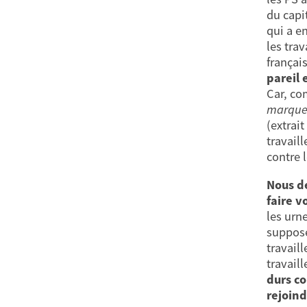
du capit
qui a e
les tra
françai
pareil 
Car, co
marquer 
(extrait
travail
contre l
Nous de
faire v
les urn
suppose
travaill
travaill
durs co
rejoind