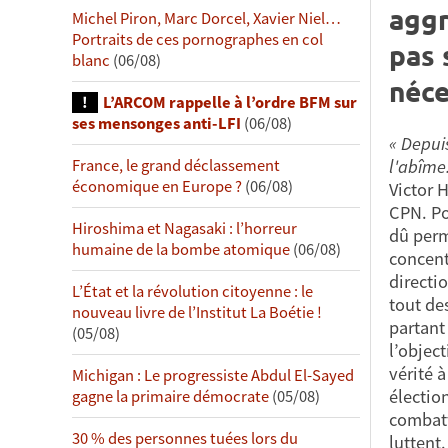
aggr
Michel Piron, Marc Dorcel, Xavier Niel…
Portraits de ces pornographes en col
pas 
blanc
(06/08)
néce
L’ARCOM rappelle à l’ordre BFM sur
ses mensonges anti-LFI
(06/08)
« Depui
France, le grand déclassement
l'abîme
économique en Europe ?
(06/08)
Victor H
CPN. Po
Hiroshima et Nagasaki : l’horreur
dû perm
humaine de la bombe atomique
(06/08)
concent
directi
L’État et la révolution citoyenne : le
tout de
nouveau livre de l’Institut La Boétie !
partant 
(05/08)
l’object
vérité 
Michigan : Le progressiste Abdul El-Sayed
électio
gagne la primaire démocrate
(05/08)
combatt
30 % des personnes tuées lors du
luttent.