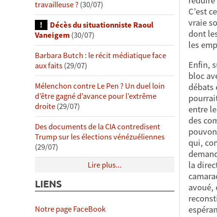
réduire
travailleuse ?
(30/07)
C’est c
vraie s
Décès du situationniste Raoul
dont les
Vaneigem
(30/07)
les emp
Barbara Butch : le récit médiatique face
Enfin, 
aux faits
(29/07)
bloc av
Mélenchon contre Le Pen ? Un duel loin
débats 
d’être gagné d’avance pour l’extrême
pourrai
droite
(29/07)
entre l
des com
Des documents de la CIA contredisent
pouvons
Trump sur les élections vénézuéliennes
qui, co
(29/07)
demande
la direc
Lire plus...
camarad
LIENS
avoué, 
reconst
espéran
Notre page FaceBook