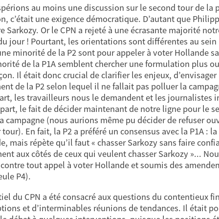
périons au moins une discussion sur le second tour de la pr
ion, c’était une exigence démocratique. D’autant que Philipp
re Sarkozy. Or le CPN a rejeté à une écrasante majorité not
 du jour ! Pourtant, les orientations sont différentes au sei
une minorité de la P2 sont pour appeler à voter Hollande sa
orité de la P1A semblent chercher une formulation plus o
çon. Il était donc crucial de clarifier les enjeux, d’envisage
ent de la P2 selon lequel il ne fallait pas polluer la campa
art, les travailleurs nous le demandent et les journalistes i
 part, le fait de décider maintenant de notre ligne pour le 
la campagne (nous aurions même pu décider de refuser ouv
 tour). En fait, la P2 a préféré un consensus avec la P1A : l
e, mais répète qu’il faut « chasser Sarkozy sans faire con
ent aux côtés de ceux qui veulent chasser Sarkozy »... Nou
contre tout appel à voter Hollande et soumis des amendeme
eule P4).
tiel du CPN a été consacré aux questions du contentieux fi
ptions et d’interminables réunions de tendances. Il était p