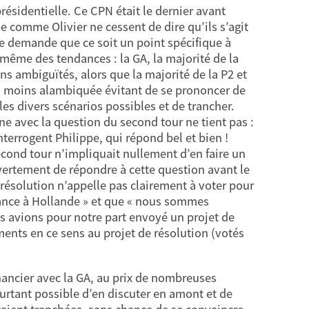
ésidentielle. Ce CPN était le dernier avant
e comme Olivier ne cessent de dire qu’ils s’agit
re demande que ce soit un point spécifique à
n même des tendances : la GA, la majorité de la
ns ambiguïtés, alors que la majorité de la P2 et
u moins alambiquée évitant de se prononcer de
r les divers scénarios possibles et de trancher.
gne avec la question du second tour ne tient pas :
nterrogent Philippe, qui répond bel et bien !
second tour n’impliquait nullement d’en faire un
ertement de répondre à cette question avant le
a résolution n’appelle pas clairement à voter pour
fiance à Hollande » et que « nous sommes
s avions pour notre part envoyé un projet de
nts en ce sens au projet de résolution (votés
nancier avec la GA, au prix de nombreuses
ourtant possible d’en discuter en amont et de