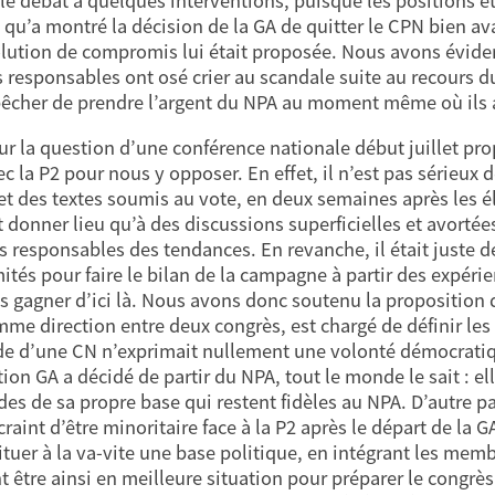
 le débat à quelques interventions, puisque les positions é
e qu’a montré la décision de la GA de quitter le CPN bien av
olution de compromis lui était proposée. Nous avons évidem
 responsables ont osé crier au scandale suite au recours du 
êcher de prendre l’argent du NPA au moment même où ils 
sur la question d’une conférence nationale début juillet prop
ec la P2 pour nous y opposer. En effet, il n’est pas sérieux 
et des textes soumis au vote, en deux semaines après les éle
t donner lieu qu’à des discussions superficielles et avorté
es responsables des tendances. En revanche, il était juste d
ités pour faire le bilan de la campagne à partir des expéri
 gagner d’ici là. Nous avons donc soutenu la proposition d
mme direction entre deux congrès, est chargé de définir les 
 d’une CN n’exprimait nullement une volonté démocratique
tion GA a décidé de partir du NPA, tout le monde le sait : e
es de sa propre base qui restent fidèles au NPA. D’autre pa
craint d’être minoritaire face à la P2 après le départ de la
ituer à la va-vite une base politique, en intégrant les memb
t être ainsi en meilleure situation pour préparer le congrès