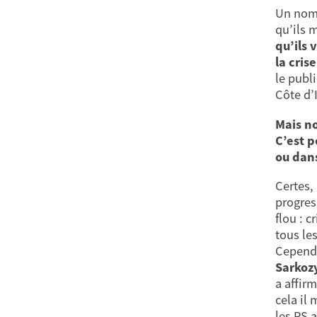
Un nomb
qu’ils 
qu’ils 
la cris
le publ
Côte d’I
Mais no
C’est p
ou dans
Certes,
progres
flou : 
tous le
Cepend
Sarkoz
a affir
cela il
les PS 