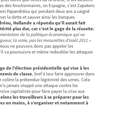
ires des fonctionnaires, en Espagne, c’est Zapatero
c’est Papandréou qui pendant deux ans a saigné
ser la dette et sauver ainsi les banques
réou, Hollande a répondu qu’il aurait fait
rité plus dur, car c’est le gage de la réussite.
’orientation de la politique économique qui va
igueur, la vraie, pas les mesurettes d’août 2011 »
Nous ne pouvons donc pas appeler les
’il va poursuivre et même redoubler les attaques
ge de l’élection présidentielle qui vise à les
nnemis de classe
, bref à leur faire approuver dans
r colère la prétendue légitimité des urnes. Cela
 n’a jamais stoppé une attaque contre les
sive capitaliste pour faire payer la crise aux
lons les travailleurs à se préparer pour les
ires en mains, à s’organiser et notamment à