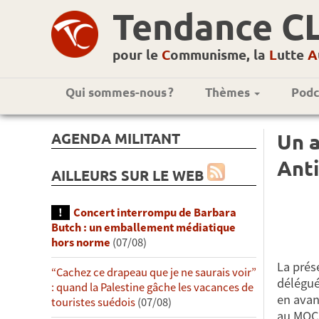
Tendance C
pour le
C
ommunisme, la
L
utte
A
Qui sommes-nous ?
Thèmes
Podc
AGENDA MILITANT
Un a
Anti
AILLEURS SUR LE WEB
Concert interrompu de Barbara
Butch : un emballement médiatique
hors norme
(07/08)
La prés
“Cachez ce drapeau que je ne saurais voir”
délégué
: quand la Palestine gâche les vacances de
en avan
touristes suédois
(07/08)
au MOC 