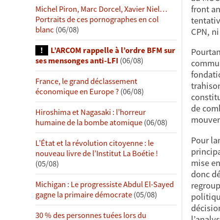
front a
Michel Piron, Marc Dorcel, Xavier Niel…
Portraits de ces pornographes en col
tentati
blanc
(06/08)
CPN, ni 
L’ARCOM rappelle à l’ordre BFM sur
Pourtan
ses mensonges anti-LFI
(06/08)
communs
fondati
France, le grand déclassement
trahison
économique en Europe ?
(06/08)
constit
de comb
Hiroshima et Nagasaki : l’horreur
mouveme
humaine de la bombe atomique
(06/08)
Pour la
L’État et la révolution citoyenne : le
princip
nouveau livre de l’Institut La Boétie !
mise en
(05/08)
donc dé
Michigan : Le progressiste Abdul El-Sayed
regroup
gagne la primaire démocrate
(05/08)
politiq
décisio
30 % des personnes tuées lors du
l’analy