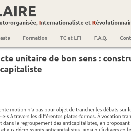
LAIRE
uto-organisée,
I
nternationaliste et
R
évolutionnai
asts
Formation
TC et LFI
F.A.Q.
Cont
cte unitaire de bon sens : constr
capitaliste
ente motion n’a pas pour objet de trancher les débats sur l
-e-s à travers les différentes plates-formes. À vocation tra
t dans le regroupement des anticapitalistes, en proposant à
et aux décroissants anticapitalistes, ainsi qu’à divers coll