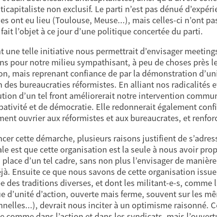
nticapitaliste non exclusif. Le parti n’est pas dénué d’exp
ves ont eu lieu (Toulouse, Meuse...), mais celles-ci n’ont pa
fait l’objet à ce jour d’une politique concertée du parti.
t une telle initiative nous permettrait d’envisager meeting
 pour notre milieu sympathisant, à peu de choses près le
on, mais reprenant confiance de par la démonstration d’unité
 des bureaucraties réformistes. En alliant nos radicalités et
ution d’un tel front améliorerait notre intervention commune
ativité et de démocratie. Elle redonnerait également confia
nt ouvrier aux réformistes et aux bureaucrates, et renforce
ncer cette démarche, plusieurs raisons justifient de s’adress
ale est que cette organisation est la seule à nous avoir pro
 place d’un tel cadre, sans non plus l’envisager de manière
jà. Ensuite ce que nous savons de cette organisation issu
e des traditions diverses, et dont les militant-e-s, comme 
ue d’unité d’action, ouverte mais ferme, souvent sur les m
nnelles...), devrait nous inciter à un optimisme raisonné. Ce
se comme dans l’action et dans les syndicats, mais l’ouvert