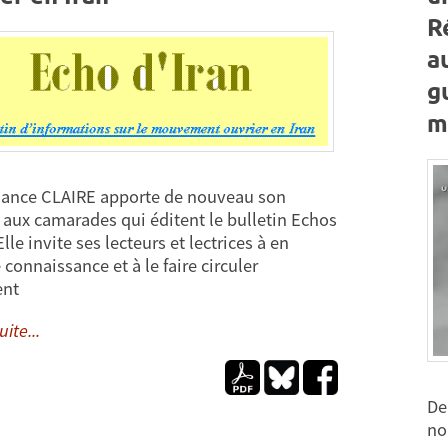
R
a
g
m
ance CLAIRE apporte de nouveau son
 aux camarades qui éditent le bulletin Echos
Elle invite ses lecteurs et lectrices à en
connaissance et à le faire circuler
ent
uite...
De
no