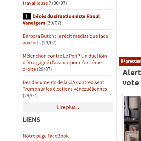
travailleuse ?
(30/07)
Décès du situationniste Raoul
Vaneigem
(30/07)
Barbara Butch : le récit médiatique face
aux faits
(29/07)
Mélenchon contre Le Pen ? Un duel loin
Répressio
d’être gagné d’avance pour l’extrême
droite
(29/07)
Alert
vote
Des documents de la CIA contredisent
Trump sur les élections vénézuéliennes
(29/07)
Lire plus...
LIENS
Notre page FaceBook