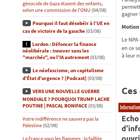
génocide de Gaza étaient des enfants,
permett
selon une commission de l’ONU
(04/08)
gagner 
Pourquoi il faut désobéir à l’UE en
Motion
cas de victoire de la gauche
(03/08)
Le NPA 
Lordon : Défoncer la finance
en ce se
néolibérale : innover sans les
à leur 
"marchés", ou l’IA autrement
(03/08)
Le néofascisme, un capitalisme
d’État d’urgence ? [Podcast]
(03/08)
Ces 
VERS UNE NOUVELLE GUERRE
MONDIALE ? POURQUOI TRUMP LACHE
POUTINE | PASCAL BONIFACE
(03/08)
Internatio
Echo 
Votre indifférence ne sauvera pas la
Palestine
(02/08)
d’in
ouvri
La France sous les flammes : la faillite