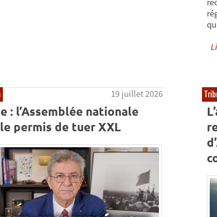
re
ré
qu
Li
19 juillet 2026
n
Trib
e : l’Assemblée nationale
L
 le permis de tuer XXL
re
d
c