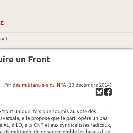
r
E
act
uire un Front
Par
des militant-e-s du NPA
(13 décembre 2014)
e front unique, tels que soumis au vote des
nsversale, elle propose que le parti opère un pas
 AL, à LO, à la CNT et aux syndicalistes radicaux,
ectifs militants, de poser ensemble les bases d’un