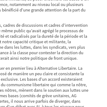
érience, notamment au niveau local ou plusieurs
s bénéficié d’une grande attention de la part du
s, cadres de discussions et cadres d’intervention
 même public qu’avait agrégé le processus de
 et radicalisés par la dureté de la période et la
 notre capacité critique et militante, la
 dans les luttes, dans les syndicats, vers plus
nce à la classe pour contester la direction du
rait ainsi notre politique de front unique.
er en premier lieu à Alternative Libertaire. La
posé de manière un peu claire et consistante la
 exclusive. Les bases d’un accord existeraient
e du communisme libertaire qui comme la nôtre,
les nôtres, mènent dans le soutien aux luttes une
êmes bases (comités de grève unitaires, AG
rtes, il nous arrive parfois de diverger, dans
ure d’un débat avec AL à tous les niveaux nous