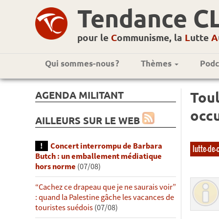
Tendance C
pour le
C
ommunisme, la
L
utte
A
Qui sommes-nous ?
Thèmes
Podc
AGENDA MILITANT
Toul
occu
AILLEURS SUR LE WEB
Concert interrompu de Barbara
lutte-de-
Butch : un emballement médiatique
hors norme
(07/08)
“Cachez ce drapeau que je ne saurais voir”
: quand la Palestine gâche les vacances de
touristes suédois
(07/08)