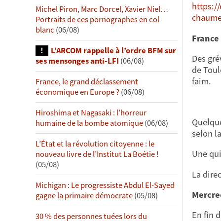
https:/
Michel Piron, Marc Dorcel, Xavier Niel…
chaume
Portraits de ces pornographes en col
blanc
(06/08)
France
L’ARCOM rappelle à l’ordre BFM sur
Des gré
ses mensonges anti-LFI
(06/08)
de Toul
faim.
France, le grand déclassement
économique en Europe ?
(06/08)
Hiroshima et Nagasaki : l’horreur
Quelque
humaine de la bombe atomique
(06/08)
selon la
L’État et la révolution citoyenne : le
Une qui
nouveau livre de l’Institut La Boétie !
(05/08)
La dire
Michigan : Le progressiste Abdul El-Sayed
Mercred
gagne la primaire démocrate
(05/08)
En fin 
30 % des personnes tuées lors du