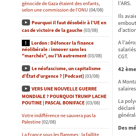
l’ARS.
génocide de Gaza étaient des enfants,
selon une commission de l’ONU
(04/08)
Ils ava
emboute
Pourquoi il faut désobéir à l’UE en
d’actio
cas de victoire de la gauche
(03/08)
A l’aér
Lordon : Défoncer la finance
salarié
néolibérale : innover sans les
"marchés", ou l’IA autrement
(03/08)
CGT.
Le néofascisme, un capitalisme
42 ème
d’État d’urgence ? [Podcast]
(03/08)
A Monta
salaires
VERS UNE NOUVELLE GUERRE
MONDIALE ? POURQUOI TRUMP LACHE
La poly
POUTINE | PASCAL BONIFACE
(03/08)
déclaré 
général
Votre indifférence ne sauvera pas la
Palestine
(02/08)
Des mé
La France sous les flammes : la faillite