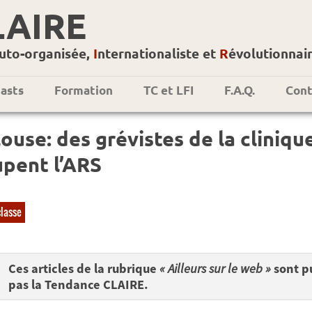
LAIRE
uto-organisée,
I
nternationaliste et
R
évolutionnai
asts
Formation
TC et LFI
F.A.Q.
Cont
ouse: des grévistes de la clini
pent l’ARS
classe
Ces articles de la rubrique
« Ailleurs sur le web »
sont pu
pas la Tendance CLAIRE.