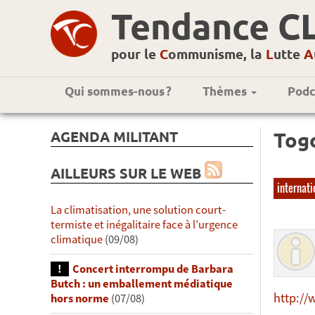
Tendance C
pour le
C
ommunisme, la
L
utte
A
Qui sommes-nous ?
Thèmes
Podc
AGENDA MILITANT
Togo
AILLEURS SUR LE WEB
internati
La climatisation, une solution court-
termiste et inégalitaire face à l’urgence
climatique
(09/08)
Concert interrompu de Barbara
Butch : un emballement médiatique
http://
hors norme
(07/08)