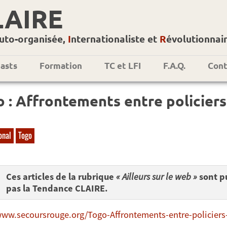
LAIRE
uto-organisée,
I
nternationaliste et
R
évolutionnai
asts
Formation
TC et LFI
F.A.Q.
Cont
 : Affrontements entre policiers
onal
Togo
Ces articles de la rubrique
« Ailleurs sur le web »
sont pu
pas la Tendance CLAIRE.
www.secoursrouge.org/Togo-Affrontements-entre-policiers