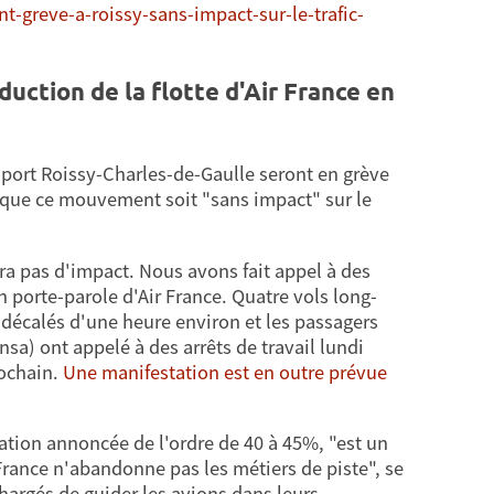
t-greve-a-roissy-sans-impact-sur-le-trafic-
duction de la flotte d'Air France en
roport Roissy-Charles-de-Gaulle seront en grève
r que ce mouvement soit "sans impact" sur le
 pas d'impact. Nous avons fait appel à des
 porte-parole d'Air France. Quatre vols long-
é décalés d'une heure environ et les passagers
nsa) ont appelé à des arrêts de travail lundi
rochain.
Une manifestation est en outre prévue
tion annoncée de l'ordre de 40 à 45%, "est un
r France n'abandonne pas les métiers de piste", se
hargés de guider les avions dans leurs