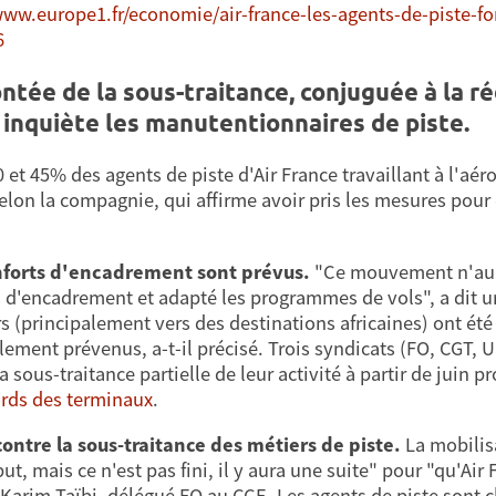
www.europe1.fr/economie/air-france-les-agents-de-piste-fon
6
ntée de la sous-traitance, conjuguée à la ré
 inquiète les manutentionnaires de piste.
0 et 45% des agents de piste d'Air France travaillant à l'aé
selon la compagnie, qui affirme avoir pris les mesures pou
nforts d'encadrement sont prévus.
"Ce mouvement n'aura
s d'encadrement et adapté les programmes de vols", a dit un
rs (principalement vers des destinations africaines) ont ét
lement prévenus, a-t-il précisé. Trois syndicats (FO, CGT, U
a sous-traitance partielle de leur activité à partir de juin p
rds des terminaux
.
ontre la sous-traitance des métiers de piste.
La mobilisa
ut, mais ce n'est pas fini, il y aura une suite" pour "qu'Ai
 Karim Taïbi, délégué FO au CCE. Les agents de piste sont c