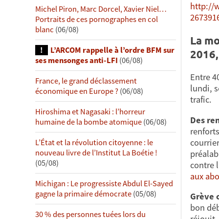
http://
Michel Piron, Marc Dorcel, Xavier Niel…
267391
Portraits de ces pornographes en col
blanc
(06/08)
La mo
L’ARCOM rappelle à l’ordre BFM sur
2016,
ses mensonges anti-LFI
(06/08)
Entre 4
France, le grand déclassement
lundi, 
économique en Europe ?
(06/08)
trafic.
Hiroshima et Nagasaki : l’horreur
Des re
humaine de la bombe atomique
(06/08)
renfort
courrie
L’État et la révolution citoyenne : le
nouveau livre de l’Institut La Boétie !
préalab
(05/08)
contre l
aux abo
Michigan : Le progressiste Abdul El-Sayed
gagne la primaire démocrate
(05/08)
Grève c
bon déb
30 % des personnes tuées lors du
réjouit