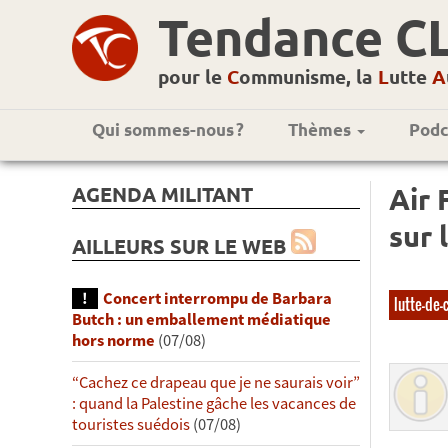
Tendance C
pour le
C
ommunisme, la
L
utte
A
Qui sommes-nous ?
Thèmes
Podc
AGENDA MILITANT
Air 
sur 
AILLEURS SUR LE WEB
Concert interrompu de Barbara
lutte-de-
Butch : un emballement médiatique
hors norme
(07/08)
“Cachez ce drapeau que je ne saurais voir”
: quand la Palestine gâche les vacances de
touristes suédois
(07/08)