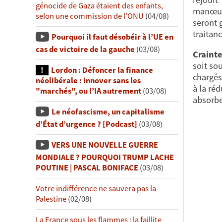
génocide de Gaza étaient des enfants,
manœuvr
selon une commission de l’ONU
(04/08)
seront g
traitan
Pourquoi il faut désobéir à l’UE en
cas de victoire de la gauche
(03/08)
Crainte
soit so
Lordon : Défoncer la finance
chargés
néolibérale : innover sans les
à la ré
"marchés", ou l’IA autrement
(03/08)
absorbe
Le néofascisme, un capitalisme
d’État d’urgence ? [Podcast]
(03/08)
VERS UNE NOUVELLE GUERRE
MONDIALE ? POURQUOI TRUMP LACHE
POUTINE | PASCAL BONIFACE
(03/08)
Votre indifférence ne sauvera pas la
Palestine
(02/08)
La France sous les flammes : la faillite