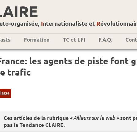
LAIRE
uto-organisée,
I
nternationaliste et
R
évolutionnai
asts
Formation
TC et LFI
F.A.Q.
Cont
France: les agents de piste font 
le trafic
classe
Ces articles de la rubrique
« Ailleurs sur le web »
sont pu
pas la Tendance CLAIRE.