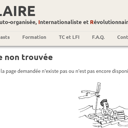
LAIRE
uto-organisée,
I
nternationaliste et
R
évolutionnai
asts
Formation
TC et LFI
F.A.Q.
Cont
e non trouvée
 la page demandée n'existe pas ou n'est pas encore disponi