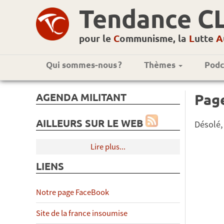
Tendance C
pour le
C
ommunisme, la
L
utte
A
Qui sommes-nous ?
Thèmes
Podc
AGENDA MILITANT
Pag
AILLEURS SUR LE WEB
Désolé,
Lire plus...
LIENS
Notre page FaceBook
Site de la france insoumise