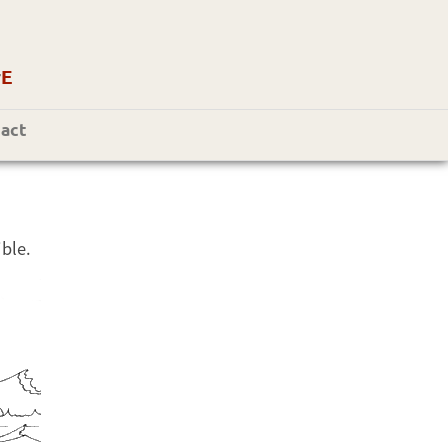
r
E
act
ble.