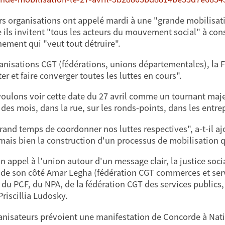
rs organisations ont appelé mardi à une "grande mobilisatio
e ils invitent "tous les acteurs du mouvement social" à co
ement qui "veut tout détruire".
anisations CGT (fédérations, unions départementales), la F
er et faire converger toutes les luttes en cours".
oulons voir cette date du 27 avril comme un tournant maje
 des mois, dans la rue, sur les ronds-points, dans les entr
grand temps de coordonner nos luttes respectives", a-t-il ajo
 mais bien la construction d'un processus de mobilisation q
n appel à l'union autour d'un message clair, la justice socia
 de son côté Amar Legha (fédération CGT commerces et servi
 du PCF, du NPA, de la fédération CGT des services publics, 
Priscillia Ludosky.
anisateurs prévoient une manifestation de Concorde à Nat