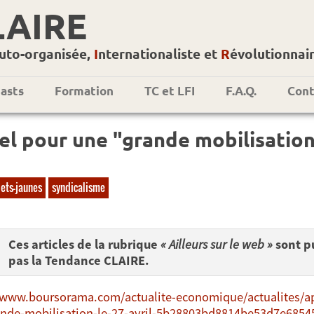
LAIRE
uto-organisée,
I
nternationaliste et
R
évolutionnai
asts
Formation
TC et LFI
F.A.Q.
Cont
l pour une "grande mobilisation"
lets-jaunes
syndicalisme
Ces articles de la rubrique
« Ailleurs sur le web »
sont pu
pas la Tendance CLAIRE.
/www.boursorama.com/actualite-economique/actualites/app
nde-mobilisation-le-27-avril-5b28803bd8814be53d7e6854