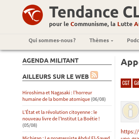
Tendance C
pour le
C
ommunisme, la
L
utte
A
Qui sommes-nous ?
Thèmes
Podc
AGENDA MILITANT
Appe
AILLEURS SUR LE WEB
CGT
Gi
Hiroshima et Nagasaki : l’horreur
humaine de la bombe atomique
(06/08)
L’État et la révolution citoyenne : le
nouveau livre de l’Institut La Boétie !
(05/08)
https:/
Michigan : Le progressiste Abdul El-Sayed
une-gra