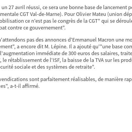
a un 27 avril réussi, ce sera une bonne base de lancement po
mentale CGT Val-de-Marne). Pour Olivier Mateu (union dép
obilisation ce n'est pas le congrès de la CGT" qui se dérou
at contre ce gouvernement".
'attendons pas des annonces d'Emmanuel Macron une modi
ement", a encore dit M. Lépine. Il a ajouté qu'"une base c
 l'augmentation immédiate de 300 euros des salaires, trait
, le rétablissement de l'ISF, la baisse de la TVA sur les pro
curité sociale et des systèmes de retraite".
vendications sont parfaitement réalisables, de manière rap
es", a-t-il affirmé.