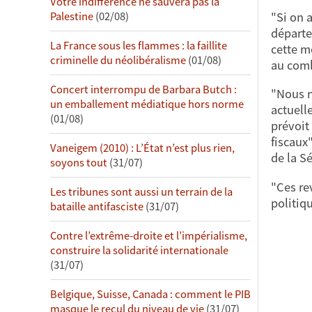
Votre indifférence ne sauvera pas la
"Si on 
Palestine
(02/08)
départe
La France sous les flammes : la faillite
cette m
criminelle du néolibéralisme
(01/08)
au comb
Concert interrompu de Barbara Butch :
"Nous n
un emballement médiatique hors norme
actuell
(01/08)
prévoit
fiscaux"
Vaneigem (2010) : L’État n’est plus rien,
de la Sé
soyons tout
(31/07)
"Ces re
Les tribunes sont aussi un terrain de la
politiqu
bataille antifasciste
(31/07)
Contre l’extrême-droite et l’impérialisme,
construire la solidarité internationale
(31/07)
Belgique, Suisse, Canada : comment le PIB
masque le recul du niveau de vie
(31/07)