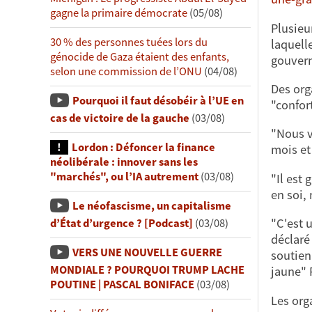
gagne la primaire démocrate
(05/08)
Plusieu
30 % des personnes tuées lors du
laquell
génocide de Gaza étaient des enfants,
gouvern
selon une commission de l’ONU
(04/08)
Des org
Pourquoi il faut désobéir à l’UE en
"confort
cas de victoire de la gauche
(03/08)
"Nous v
Lordon : Défoncer la finance
mois et
néolibérale : innover sans les
"marchés", ou l’IA autrement
(03/08)
"Il est 
en soi,
Le néofascisme, un capitalisme
"C'est u
d’État d’urgence ? [Podcast]
(03/08)
déclaré
VERS UNE NOUVELLE GUERRE
soutien
MONDIALE ? POURQUOI TRUMP LACHE
jaune" 
POUTINE | PASCAL BONIFACE
(03/08)
Les org