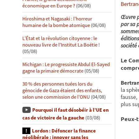
Bertran
économique en Europe ?
(06/08)
Œuvre p
Hiroshima et Nagasaki : l’horreur
par sa 
humaine de la bombe atomique
(06/08)
sommes 
édition
L’État et la révolution citoyenne : le
nouveau livre de l’Institut La Boétie !
société
(05/08)
Le Com
Michigan : Le progressiste Abdul El-Sayed
compre
gagne la primaire démocrate
(05/08)
Bertra
30 % des personnes tuées lors du
la sphè
génocide de Gaza étaient des enfants,
fausse,
selon une commission de l’ONU
(04/08)
plus sup
Pourquoi il faut désobéir à l’UE en
cas de victoire de la gauche
(03/08)
Peux-t
Lordon : Défoncer la finance
néolibérale : innover sans les