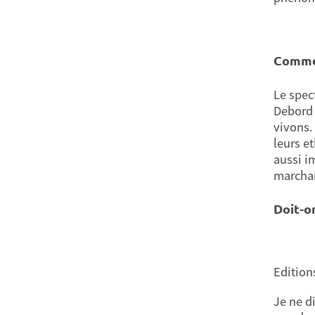
Commen
Le spec
Debord 
vivons.
leurs e
aussi i
marchan
Doit-o
Edition
Je ne d