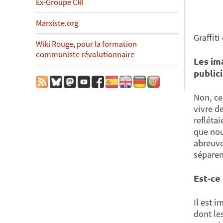
Ex-Groupe CRI
Marxiste.org
Graffiti
Wiki Rouge, pour la formation
communiste révolutionnaire
Les im
public
Non, ce
vivre d
reflétai
que nou
abreuvo
séparen
Est-ce
Il est 
dont le