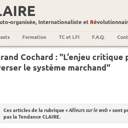
LAIRE
uto-organisée,
I
nternationaliste et
R
évolutionnai
asts
Formation
TC et LFI
F.A.Q.
Cont
rand Cochard : "L’enjeu critique
verser le système marchand"
Ces articles de la rubrique
« Ailleurs sur le web »
sont pu
pas la Tendance CLAIRE.