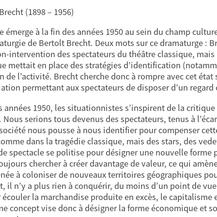
 Brecht (1898 – 1956)
e émerge à la fin des années 1950 au sein du champ culture
aturgie de Bertolt Brecht. Deux mots sur ce dramaturge : Br
on-intervention des spectateurs du théâtre classique, mais l
ue mettait en place des stratégies d’identification (notam
on de l’activité. Brecht cherche donc à rompre avec cet état
iation permettant aux spectateurs de disposer d’un regard c
 années 1950, les situationnistes s’inspirent de la critique 
. Nous serions tous devenus des spectateurs, tenus à l’éca
 société nous pousse à nous identifier pour compenser cette 
comme dans la tragédie classique, mais des stars, des vedet
de spectacle se politise pour désigner une nouvelle forme p
toujours chercher à créer davantage de valeur, ce qui amèn
née à coloniser de nouveaux territoires géographiques pou
 il n’y a plus rien à conquérir, du moins d’un point de vue
 écouler la marchandise produite en excès, le capitalisme 
e concept vise donc à désigner la forme économique et soci