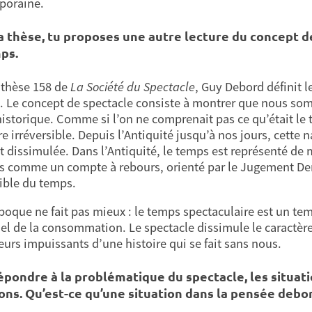
poraine.
a thèse, tu proposes une autre lecture du concept d
ps.
 thèse 158 de
La Société du Spectacle
, Guy Debord définit 
. Le concept de spectacle consiste à montrer que nous somm
istorique. Comme si l’on ne comprenait pas ce qu’était le
re irréversible. Depuis l’Antiquité jusqu’à nos jours, cette 
t dissimulée. Dans l’Antiquité, le temps est représenté de 
s comme un compte à rebours, orienté par le Jugement Dern
sible du temps.
poque ne fait pas mieux : le temps spectaculaire est un te
el de la consommation. Le spectacle dissimule le caractè
eurs impuissants d’une histoire qui se fait sans nous.
épondre à la problématique du spectacle, les situat
ions. Qu’est-ce qu’une situation dans la pensée debo