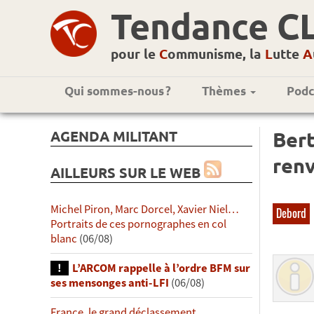
Tendance C
pour le
C
ommunisme, la
L
utte
A
Qui sommes-nous ?
Thèmes
Podc
AGENDA MILITANT
Bert
ren
AILLEURS SUR LE WEB
Michel Piron, Marc Dorcel, Xavier Niel…
Debord
Portraits de ces pornographes en col
blanc
(06/08)
L’ARCOM rappelle à l’ordre BFM sur
ses mensonges anti-LFI
(06/08)
France, le grand déclassement