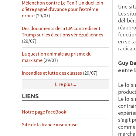
Mélenchon contre Le Pen ? Un duel loin
Une sit
d’être gagné d’avance pour l’extrême
Les sit
droite
(29/07)
délibér
réapprop
Des documents de la CIA contredisent
fonctio
Trump sur les élections vénézuéliennes
en se l
(29/07)
radical
La question animale au prisme du
marxisme
(29/07)
Guy Deb
entre 
Incendies et lutte des classes
(29/07)
Lire plus...
Le lois
product
LIENS
Le lois
contrai
Notre page FaceBook
expérie
s’agit 
Site de la france insoumise
comme o
marcha