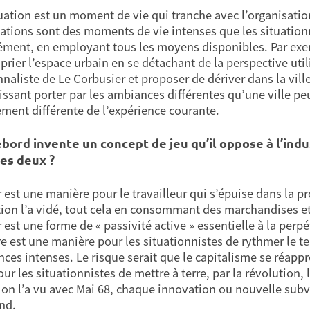
uation est un moment de vie qui tranche avec l’organisation
uations sont des moments de vie intenses que les situation
ément, en employant tous les moyens disponibles. Par exe
rier l’espace urbain en se détachant de la perspective utilit
nnaliste de Le Corbusier et proposer de dériver dans la vill
aissant porter par les ambiances différentes qu’une ville peu
ement différente de l’expérience courante.
ord invente un concept de jeu qu’il oppose à l’indust
les deux ?
ir est une manière pour le travailleur qui s’épuise dans la 
ion l’a vidé, tout cela en consommant des marchandises et 
ir est une forme de « passivité active » essentielle à la pe
re est une manière pour les situationnistes de rythmer le
nces intenses. Le risque serait que le capitalisme se réappr
pour les situationnistes de mettre à terre, par la révolutio
n l’a vu avec Mai 68, chaque innovation ou nouvelle subv
nd.