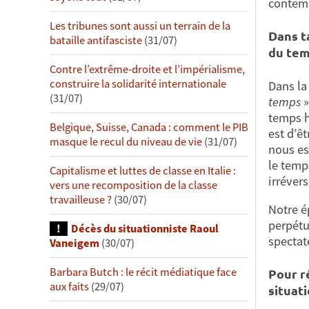
contem
Les tribunes sont aussi un terrain de la
Dans t
bataille antifasciste
(31/07)
du tem
Contre l’extrême-droite et l’impérialisme,
construire la solidarité internationale
Dans la
(31/07)
temps
»
temps h
Belgique, Suisse, Canada : comment le PIB
est d’êt
masque le recul du niveau de vie
(31/07)
nous es
le temp
Capitalisme et luttes de classe en Italie :
irréver
vers une recomposition de la classe
travailleuse ?
(30/07)
Notre é
perpétu
Décès du situationniste Raoul
spectat
Vaneigem
(30/07)
Barbara Butch : le récit médiatique face
Pour r
aux faits
(29/07)
situat