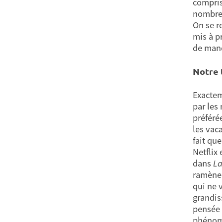
compris 
nombre 
On se r
mis à p
de manq
Notre 
Exactem
par les
préféré
les vac
fait qu
Netflix
dans
La
ramène 
qui ne 
grandis
pensée 
phénom