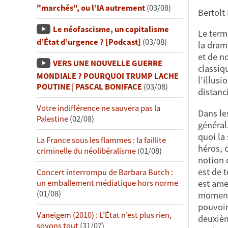
"marchés", ou l’IA autrement
(03/08)
Bertolt
Le néofascisme, un capitalisme
Le term
d’État d’urgence ? [Podcast]
(03/08)
la dram
et de n
VERS UNE NOUVELLE GUERRE
classiq
MONDIALE ? POURQUOI TRUMP LACHE
l’illusi
POUTINE | PASCAL BONIFACE
(03/08)
distanc
Votre indifférence ne sauvera pas la
Dans les
Palestine
(02/08)
général
quoi la
La France sous les flammes : la faillite
héros, 
criminelle du néolibéralisme
(01/08)
notion 
est de 
Concert interrompu de Barbara Butch :
est ame
un emballement médiatique hors norme
(01/08)
moment,
pouvoir
Vaneigem (2010) : L’État n’est plus rien,
deuxièm
soyons tout
(31/07)