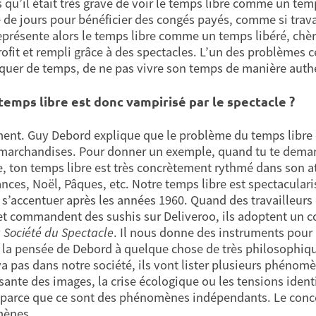
qu’il était très grave de voir le temps libre comme un temps «
de jours pour bénéficier des congés payés, comme si travail
eprésente alors le temps libre comme un temps libéré, chèr
rofit et rempli grâce à des spectacles. L’un des problèmes ce
uer de temps, de ne pas vivre son temps de manière auth
temps libre est donc vampirisé par le spectacle ?
ent. Guy Debord explique que le problème du temps libre e
 marchandises. Pour donner un exemple, quand tu te demand
e, ton temps libre est très concrètement rythmé dans son a
ances, Noël, Pâques, etc. Notre temps libre est spectacular
e s’accentuer après les années 1960. Quand des travailleurs 
 et commandent des sushis sur Deliveroo, ils adoptent un c
 Société du Spectacle
. Il nous donne des instruments pour
la pensée de Debord à quelque chose de très philosophique 
va pas dans notre société, ils vont lister plusieurs phénomè
sante des images, la crise écologique ou les tensions identi
parce que ce sont des phénomènes indépendants. Le concep
ènes.