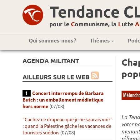
Tendance C
pour le
C
ommunisme, la
L
utte
A
Qui sommes-nous ?
Thèmes
Podc
AGENDA MILITANT
Chap
popu
AILLEURS SUR LE WEB
Concert interrompu de Barbara
Mélench
Butch : un emballement médiatique
hors norme
(07/08)
La Tend
“Cachez ce drapeau que je ne saurais voir”
voter p
: quand la Palestine gâche les vacances de
menant 
touristes suédois
(07/08)
réformi