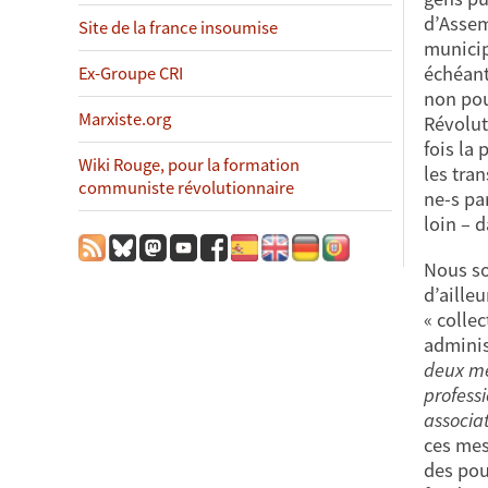
d’Assem
Site de la france insoumise
municip
échéant 
Ex-Groupe CRI
non pou
Marxiste.org
Révolut
fois la
Wiki Rouge, pour la formation
les tra
communiste révolutionnaire
ne-s pa
loin – d
Nous so
d’ailleu
« colle
adminis
deux m
profess
associat
ces mes
des pou