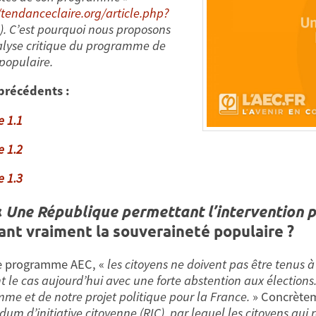
/tendanceclaire.org/article.php?
). C’est pourquoi nous proposons
lyse critique du programme de
 populaire.
 précédents :
e 1.1
e 1.2
e 1.3
«
Une République permettant l’intervention 
ant vraiment la souveraineté populaire ?
e programme AEC, «
les citoyens ne doivent pas être tenus à
t le cas aujourd’hui avec une forte abstention aux élections.
me et de notre projet politique pour la France.
» Concrètem
dum d’initiative citoyenne (RIC), par lequel les citoyens qu