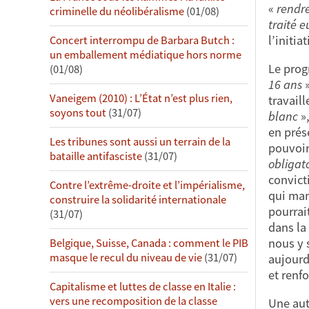
«
rendre
criminelle du néolibéralisme
(01/08)
traité 
l’initia
Concert interrompu de Barbara Butch :
un emballement médiatique hors norme
Le prog
(01/08)
16 ans
»
Vaneigem (2010) : L’État n’est plus rien,
travail
soyons tout
(31/07)
blanc
»
en prés
Les tribunes sont aussi un terrain de la
pouvoir
bataille antifasciste
(31/07)
obligat
convict
Contre l’extrême-droite et l’impérialisme,
qui man
construire la solidarité internationale
pourrai
(31/07)
dans la
nous y 
Belgique, Suisse, Canada : comment le PIB
masque le recul du niveau de vie
(31/07)
aujourd
et renf
Capitalisme et luttes de classe en Italie :
vers une recomposition de la classe
Une aut