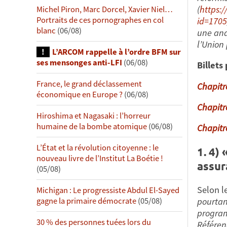
(
https:/
Michel Piron, Marc Dorcel, Xavier Niel…
Portraits de ces pornographes en col
id=1705
blanc
(06/08)
une ana
l’Union
L’ARCOM rappelle à l’ordre BFM sur
ses mensonges anti-LFI
(06/08)
Billets
France, le grand déclassement
Chapitr
économique en Europe ?
(06/08)
Chapitr
Hiroshima et Nagasaki : l’horreur
humaine de la bombe atomique
(06/08)
Chapitr
L’État et la révolution citoyenne : le
1. 4) 
nouveau livre de l’Institut La Boétie !
assur
(05/08)
Selon l
Michigan : Le progressiste Abdul El-Sayed
gagne la primaire démocrate
(05/08)
pourtan
program
30 % des personnes tuées lors du
Référen