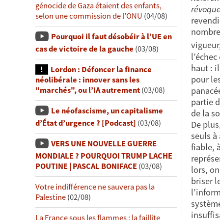
génocide de Gaza étaient des enfants,
révoquer
selon une commission de l’ONU
(04/08)
revendi
nombre 
Pourquoi il faut désobéir à l’UE en
vigueur,
cas de victoire de la gauche
(03/08)
l’échec
haut : 
Lordon : Défoncer la finance
pour le
néolibérale : innover sans les
panacée
"marchés", ou l’IA autrement
(03/08)
partie 
Le néofascisme, un capitalisme
de la so
d’État d’urgence ? [Podcast]
(03/08)
De plus
seuls à 
VERS UNE NOUVELLE GUERRE
fiable,
MONDIALE ? POURQUOI TRUMP LACHE
représe
POUTINE | PASCAL BONIFACE
(03/08)
lors, o
briser 
Votre indifférence ne sauvera pas la
l’infor
Palestine
(02/08)
système 
insuffi
La France sous les flammes : la faillite