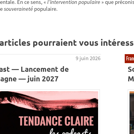
ntale. En ce sens, «
l’intervention populaire
» que préconi
le
souveraineté
populaire.
articles pourraient vous intéress
9 juin 2026
Fran
ast — Lancement de
S
agne — juin 2027
M