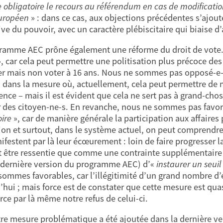
 obligatoire le recours au référendum en cas de modificati
européen
» : dans ce cas, aux objections précédentes s’ajoute
tive du pouvoir, avec un caractère plébiscitaire qui biaise d
ramme AEC prône également une réforme du droit de vote
, car cela peut permettre une politisation plus précoce des 
ler mais non voter à 16 ans. Nous ne sommes pas opposé-e-
, dans la mesure où, actuellement, cela peut permettre de m
ence – mais il est évident que cela ne sert pas à grand-cho
 des citoyen-ne-s. En revanche, nous ne sommes pas favor
oire
», car de manière générale la participation aux affaires 
ion et surtout, dans le système actuel, on peut comprendre 
ifestent par là leur écœurement : loin de faire progresser la
t être ressentie que comme une contrainte supplémentaire 
 dernière version du programme AEC) d’«
instaurer un seuil
sommes favorables, car l’illégitimité d’un grand nombre d’é
’hui ; mais force est de constater que cette mesure est qua
orce par là même notre refus de celui-ci.
re mesure problématique a été ajoutée dans la dernière v