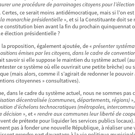
aurer une procédure de parrainages citoyens pour l’élection
. Certes, ce serait moins antidémocratique, mais si l’on est
 la monarchie présidentielle
», et si la Constituante doit s
de constitution bien avant la fin du prochain quinquennat
le élection présidentielle ?
 la proposition, également ajoutée, de «
présenter systéma
positions émises par les citoyens, dans le cadre de conventi
rait savoir si elle suppose le maintien du système actuel (
ntester ce système où elle ouvrirait une petite brèche) ou si
que (mais alors, comme il s’agirait de redonner le pouvoir 
ntions citoyennes » consultatives).
, dans le cadre du système actuel, nous ne sommes pas co
isation décentralisée (communes, départements, régions)
»,
sition d’échelons technocratiques (métropoles, intercommunal
de décision
», et «
rendre aux communes leur liberté de coop
uvent de prétexte pour liquider les services publics locaux).
ent pas à fonder une nouvelle République, à réaliser une vr
issent prendre part davantage à la vie politique municipal