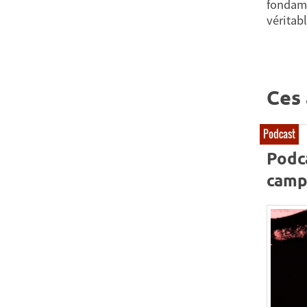
fondame
véritab
Ces 
Podcast
Podc
camp