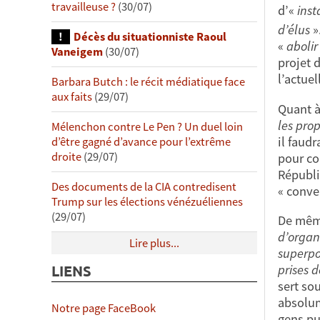
travailleuse ?
(30/07)
d’«
inst
d’élus
»
Décès du situationniste Raoul
«
abolir
Vaneigem
(30/07)
projet 
l’actuel
Barbara Butch : le récit médiatique face
aux faits
(29/07)
Quant à
les pro
Mélenchon contre Le Pen ? Un duel loin
il faud
d’être gagné d’avance pour l’extrême
droite
(29/07)
pour co
Républi
Des documents de la CIA contredisent
« conve
Trump sur les élections vénézuéliennes
(29/07)
De même
d’organ
Lire plus...
superpo
prises 
LIENS
sert so
absolum
Notre page FaceBook
gens pu