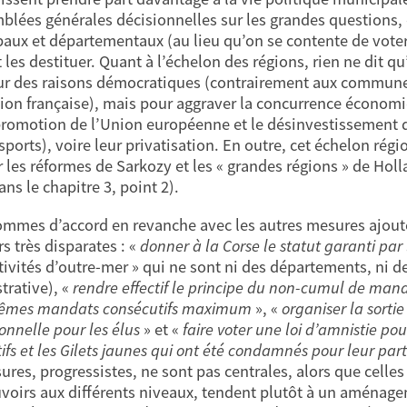
blées générales décisionnelles sur les grandes questions, 
aux et départementaux (au lieu qu’on se contente de voter 
les destituer. Quant à l’échelon des régions, rien ne dit qu’il
r des raisons démocratiques (contrairement aux communes
ion française), mais pour aggraver la concurrence économiq
 promotion de l’Union européenne et le désinvestissement d
nsports), voire leur privatisation. En outre, cet échelon rég
r les réformes de Sarkozy et les « grandes régions » de H
ans le chapitre 3, point 2).
mmes d’accord en revanche avec les autres mesures ajout
rs très disparates : «
donner à la Corse le statut garanti par 
ctivités d’outre-mer » qui ne sont ni des départements, ni 
trative), «
rendre effectif le principe du non-cumul de ma
êmes mandats consécutifs maximum
», «
organiser la sorti
ionnelle pour les élus
» et «
faire voter une loi d’amnistie pour
ifs et les Gilets jaunes qui ont été condamnés pour leur par
ures, progressistes, ne sont pas centrales, alors que cell
voirs aux différents niveaux, tendent plutôt à un aménag