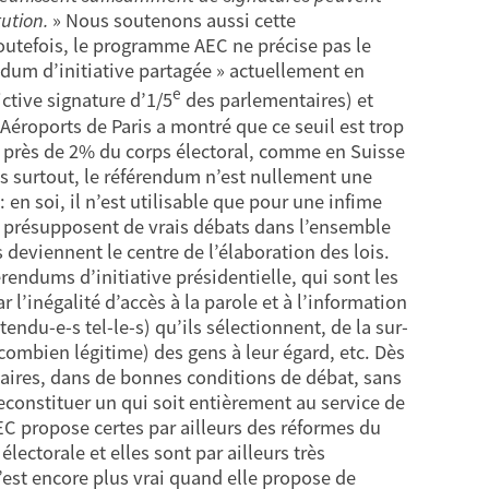
tution.
» Nous soutenons aussi cette
outefois, le programme AEC ne précise pas le
endum d’initiative partagée » actuellement en
e
rictive signature d’1/5
des parlementaires) et
’Aéroports de Paris a montré que ce seuil est trop
oit près de 2% du corps électoral, comme en Suisse
is surtout, le référendum n’est nullement une
n soi, il n’est utilisable que pour une infime
i présupposent de vrais débats dans l’ensemble
s deviennent le centre de l’élaboration des lois.
rendums d’initiative présidentielle, qui sont les
r l’inégalité d’accès à la parole et à l’information
ndu-e-s tel-le-s) qu’ils sélectionnent, de la sur-
combien légitime) des gens à leur égard, etc. Dès
laires, dans de bonnes conditions de débat, sans
econstituer un qui soit entièrement au service de
EC propose certes par ailleurs des réformes du
lectorale et elles sont par ailleurs très
’est encore plus vrai quand elle propose de