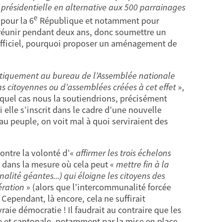
 présidentielle en alternative aux 500 parrainages
e
 pour la 6
République et notamment pour
e réunir pendant deux ans, donc soumettre un
 officiel, pourquoi proposer un aménagement de
tiquement au bureau de l’Assemblée nationale
ons citoyennes ou d’assemblées créées à cet effet
»,
auquel cas nous la soutiendrions, précisément
 elle s’inscrit dans le cadre d’une nouvelle
au peuple, on voit mal à quoi serviraient des
ntre la volonté d’«
affirmer les trois échelons
 dans la mesure où cela peut «
mettre fin à la
ité géantes...) qui éloigne les citoyens des
ération
» (alors que l’intercommunalité forcée
 Cependant, là encore, cela ne suffirait
aie démocratie ! Il faudrait au contraire que les
e et cantonale, notamment par la mise en place