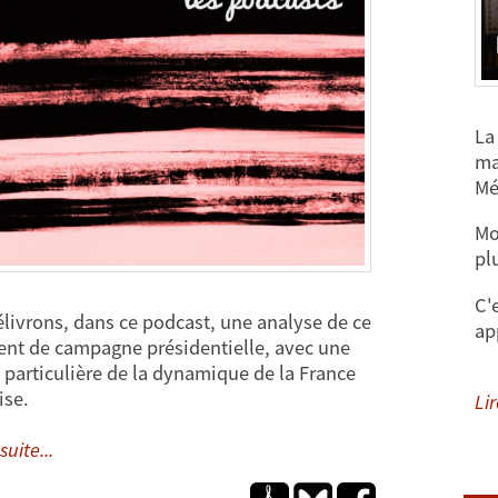
La
ma
Mé
Mo
pl
C'
livrons, dans ce podcast, une analyse de ce
ap
nt de campagne présidentielle, avec une
 particulière de la dynamique de la France
ise.
Lir
suite...