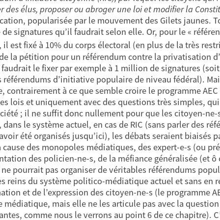
 des élus, proposer ou abroger une loi et modifier la Consti
cation, popularisée par le mouvement des Gilets jaunes. T
de signatures qu’il faudrait selon elle. Or, pour le « référ
 il est fixé à 10% du corps électoral (en plus de la très rest
 de la pétition pour un référendum contre la privatisation d
il faudrait le fixer par exemple à 1 million de signatures (s
s référendums d’initiative populaire de niveau fédéral). Ma
, contrairement à ce que semble croire le programme AEC : e
des lois et uniquement avec des questions très simples, qu
ciété ; il ne suffit donc nullement pour que les citoyen-ne-
, dans le système actuel, en cas de RIC (sans parler des réfé
avoir été organisés jusqu’ici), les débats seraient biaisés pa
 à cause des monopoles médiatiques, des expert-e-s (ou préte
ntation des policien-ne-s, de la méfiance généralisée (et ô 
n ne pourrait pas organiser de véritables référendums popu
les reins du système politico-médiatique actuel et sans en r
mation et de l’expression des citoyen-ne-s (le programme A
médiatique, mais elle ne les articule pas avec la question é
santes, comme nous le verrons au point 6 de ce chapitre). C