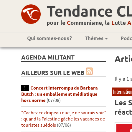
Tendance C
pour le
C
ommunisme, la
L
utte
A
Qui sommes-nous ?
Thèmes
Podc
AGENDA MILITANT
Arti
AILLEURS SUR LE WEB
Il y a 
Concert interrompu de Barbara
Internatio
Butch : un emballement médiatique
hors norme
(07/08)
Les S
réac
“Cachez ce drapeau que je ne saurais voir”
: quand la Palestine gâche les vacances de
touristes suédois
(07/08)