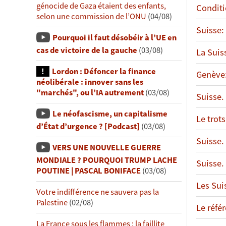
génocide de Gaza étaient des enfants,
Conditi
selon une commission de l’ONU
(04/08)
Suisse:
Pourquoi il faut désobéir à l’UE en
cas de victoire de la gauche
(03/08)
La Suis
Lordon : Défoncer la finance
Genève:
néolibérale : innover sans les
"marchés", ou l’IA autrement
(03/08)
Suisse.
Le néofascisme, un capitalisme
Le trot
d’État d’urgence ? [Podcast]
(03/08)
Suisse. 
VERS UNE NOUVELLE GUERRE
MONDIALE ? POURQUOI TRUMP LACHE
Suisse.
POUTINE | PASCAL BONIFACE
(03/08)
Les Sui
Votre indifférence ne sauvera pas la
Palestine
(02/08)
Le réfé
La France sous les flammes : la faillite