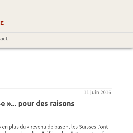
r
E
act
11 juin 2016
e »... pour des raisons
s en plus du « revenu de base », les Suisses l’ont