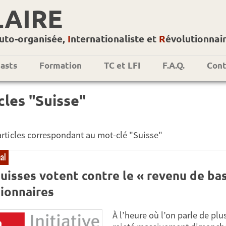
LAIRE
uto-organisée,
I
nternationaliste et
R
évolutionnai
asts
Formation
TC et LFI
F.A.Q.
Cont
cles "Suisse"
1 articles correspondant au mot-clé "Suisse"
nal
uisses votent contre le « revenu de bas
tionnaires
À l’heure où l’on parle de plu