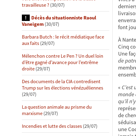
travailleuse ?
(30/07)
dernier
livrais
Décès du situationniste Raoul
enverra
Vaneigem
(30/07)
font jo
Barbara Butch : le récit médiatique face
À Nante
aux faits
(29/07)
Cinq co
Une faç
Mélenchon contre Le Pen ? Un duel loin
de patr
d’être gagné d’avance pour l’extrême
membres
droite
(29/07)
ensembl
Des documents de la CIA contredisent
«
C’est u
Trump sur les élections vénézuéliennes
monde d
(29/07)
qu’il n
La question animale au prisme du
représen
marxisme
(29/07)
de cherc
séduisa
Incendies et lutte des classes
(29/07)
une Coo