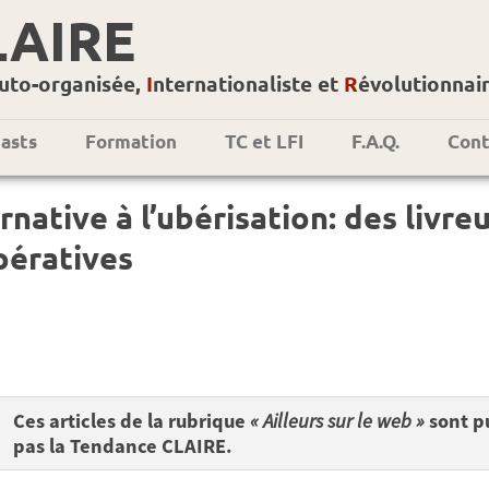
LAIRE
uto-organisée,
I
nternationaliste et
R
évolutionnai
asts
Formation
TC et LFI
F.A.Q.
Cont
rnative à l’ubérisation: des livre
pératives
Ces articles de la rubrique
« Ailleurs sur le web »
sont pu
pas la Tendance CLAIRE.