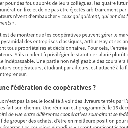
er pour des fous auprès de leurs collègues, les quatre futu
unération fixe et de ne pas être éjectés arbitrairement par 
teurs rêvent d’embaucher «
ceux qui galèrent, qui ont des f
ents
».
t est de montrer que les coopératives peuvent gérer le mar
pyramidal des entreprises classiques, Arthur Hay et ses am
sont tous propriétaires et décisionnaires. Pour cela, l’entré
eurs. S’ils tendent à privilégier le statut de salarié plutôt
le indépassable. Une partie non négligeable des coursiers 
uturs coopérateurs, étudiant par ailleurs, est attaché à la f
ntrepreneur.
une fédération de coopératives ?
 n’est pas la seule localité à voir des livreurs tentés par 
ives fait son chemin. Une réunion est programmée le 16 déc
ité de vue entre différentes coopératives souhaitant se féd
tif de grouper des achats, d’être en meilleure position pour
à démarrer. Les coursiers girondins y seront représentés to