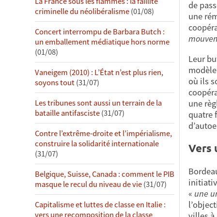
La France sous les flammes : la faillite
de pass
criminelle du néolibéralisme
(01/08)
une rém
coopéra
Concert interrompu de Barbara Butch :
mouvem
un emballement médiatique hors norme
(01/08)
Leur bu
modèle 
Vaneigem (2010) : L’État n’est plus rien,
où ils 
soyons tout
(31/07)
coopérat
une règ
Les tribunes sont aussi un terrain de la
bataille antifasciste
(31/07)
quatre f
d’autoe
Contre l’extrême-droite et l’impérialisme,
construire la solidarité internationale
Vers 
(31/07)
Bordeaux
Belgique, Suisse, Canada : comment le PIB
initiat
masque le recul du niveau de vie
(31/07)
«
une un
l’objec
Capitalisme et luttes de classe en Italie :
vers une recomposition de la classe
villes 