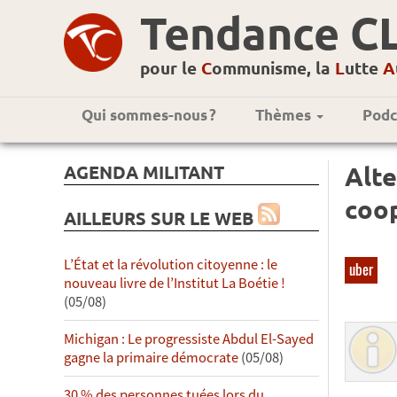
Tendance C
pour le
C
ommunisme, la
L
utte
A
Qui sommes-nous ?
Thèmes
Podc
AGENDA MILITANT
Alte
coo
AILLEURS SUR LE WEB
L’État et la révolution citoyenne : le
uber
nouveau livre de l’Institut La Boétie !
(05/08)
Michigan : Le progressiste Abdul El-Sayed
gagne la primaire démocrate
(05/08)
30 % des personnes tuées lors du