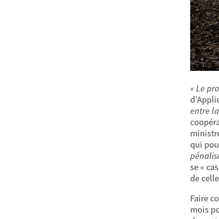
« Le pro
d’Applic
entre la
coopéra
ministr
qui pou
pénalise
se « ca
de cell
Faire c
mois po