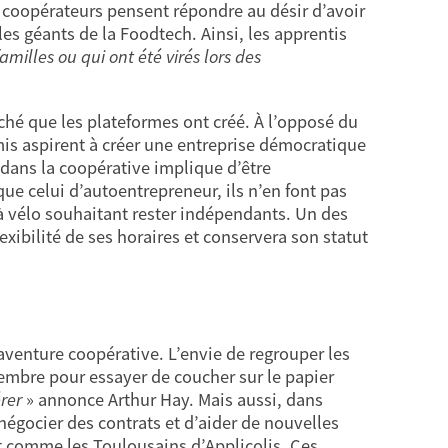
r coopérateurs pensent répondre au désir d’avoir
les géants de la Foodtech. Ainsi, les apprentis
amilles ou qui ont été virés lors des
ché que les plateformes ont créé. À l’opposé du
is aspirent à créer une entreprise démocratique
e dans la coopérative implique d’être
 que celui d’autoentrepreneur, ils n’en font pas
à vélo souhaitant rester indépendants. Un des
lexibilité de ses horaires et conservera son statut
l’aventure coopérative. L’envie de regrouper les
embre pour essayer de coucher sur le papier
érer
» annonce Arthur Hay. Mais aussi, dans
 négocier des contrats et d’aider de nouvelles
ut comme les Toulousains d’Applicolis. Ces