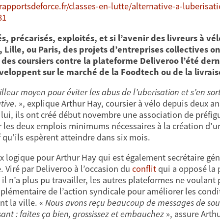
/rapportsdeforce.fr/classes-en-lutte/alternative-a-luberisat
81
s, précarisés, exploités, et si l’avenir des livreurs à v
 Lille, ou Paris, des projets d’entreprises collectives 
e des coursiers contre la plateforme Deliveroo l’été der
veloppent sur le marché de la Foodtech ou de la livrai
lleur moyen pour éviter les abus de l’uberisation et s’en sorti
tive
. », explique Arthur Hay, coursier à vélo depuis deux an
ui, ils ont créé début novembre une association de préfigu
r les deux emplois minimums nécessaires à la création d’un
f qu’ils espèrent atteindre dans six mois.
x logique pour Arthur Hay qui est également secrétaire géné
. Viré par Deliveroo à l’occasion du
conflit
qui a opposé la p
 il n’a plus pu travailler, les autres plateformes ne voulan
plémentaire de l’action syndicale pour améliorer les conditi
t la ville. «
Nous avons reçu beaucoup de messages de soutie
sant : faites ça bien, grossissez et embauchez
», assure Arthu