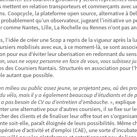
s mettent en relation transporteurs et commerçants avec u
ons. Coopcycle, la plateforme open source, alternative à De
 probablement qu’un observateur, jugeant l’initiative un peu
ur comme Nantes, Lille, La Rochelle ou Rennes n’ont pas a
s, l’idée de créer une Scop a repris de la vigueur après la l
ursiers mobilisés avec eux, à ce moment-là, se sont associ
on pour eux d’éviter leur uberisation en redonnant du sens à
on, vous ne voyez personne en face de vous, vous subissez j
 des Coursiers Nantais. Structurés en association pour l’heu
e autant que possible.
n milieu au public assez jeune, se projetant peu, où des profi
u vélo, mais il y a également beaucoup d’étudiants et de p
’y a pas besoin de CV ou d’entretien d’embauche.
», explique
ter une alternative pour d’autres coursiers, il se fixe sur 
her des clients et de finaliser leur offre tout en s’organisa
nte soit-elle, paraît éloignée de leurs possibilités. Même ch
pérative d’activité et d’emploi (CAE), une sorte d’incubate