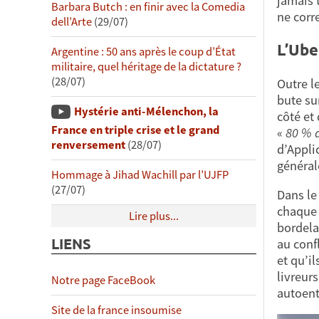
jamais t
Barbara Butch : en finir avec la Comedia
ne corr
dell’Arte
(29/07)
L’Ube
Argentine : 50 ans après le coup d’État
militaire, quel héritage de la dictature ?
(28/07)
Outre l
bute sur
Hystérie anti-Mélenchon, la
côté et 
France en triple crise et le grand
«
80 % d
renversement
(28/07)
d’Appli
général
Hommage à Jihad Wachill par l’UJFP
(27/07)
Dans le
chaque 
Lire plus...
bordelai
LIENS
au confl
et qu’i
livreur
Notre page FaceBook
autoent
Site de la france insoumise