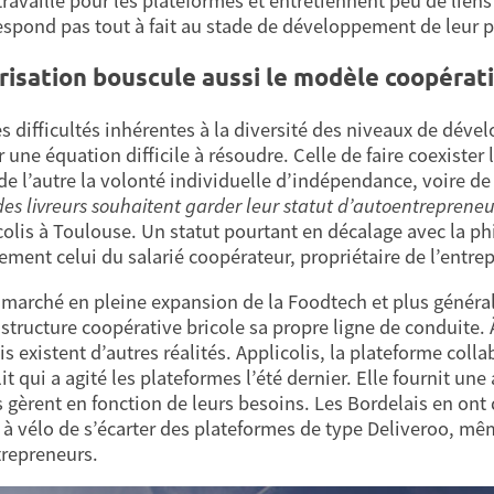
ravaillé pour les plateformes et entretiennent peu de liens 
espond pas tout à fait au stade de développement de leur p
risation bouscule aussi le modèle coopérati
es difficultés inhérentes à la diversité des niveaux de dév
 une équation difficile à résoudre. Celle de faire coexister 
de l’autre la volonté individuelle d’indépendance, voire de 
es livreurs souhaitent garder leur statut d’autoentreprene
colis à Toulouse. Un statut pourtant en décalage avec la p
ement celui du salarié coopérateur, propriétaire de l’entrep
 marché en pleine expansion de la Foodtech et plus général
structure coopérative bricole sa propre ligne de conduite. À
s existent d’autres réalités. Applicolis, la plateforme coll
it qui a agité les plateformes l’été dernier. Elle fournit un
ls gèrent en fonction de leurs besoins. Les Bordelais en ont 
s à vélo de s’écarter des plateformes de type Deliveroo, mê
repreneurs.