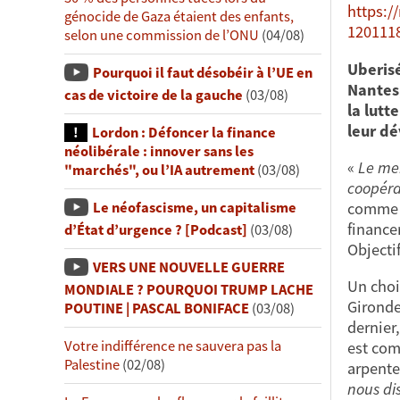
https:/
génocide de Gaza étaient des enfants,
120111
selon une commission de l’ONU
(04/08)
Uberisé
Pourquoi il faut désobéir à l’UE en
Nantes,
cas de victoire de la gauche
(03/08)
la lutt
leur dé
Lordon : Défoncer la finance
néolibérale : innover sans les
«
Le mei
"marchés", ou l’IA autrement
(03/08)
coopéra
comme l
Le néofascisme, un capitalisme
finance
d’État d’urgence ? [Podcast]
(03/08)
Objecti
VERS UNE NOUVELLE GUERRE
Un choi
MONDIALE ? POURQUOI TRUMP LACHE
Gironde
POUTINE | PASCAL BONIFACE
(03/08)
dernier,
Votre indifférence ne sauvera pas la
est com
Palestine
(02/08)
arpenten
nous di