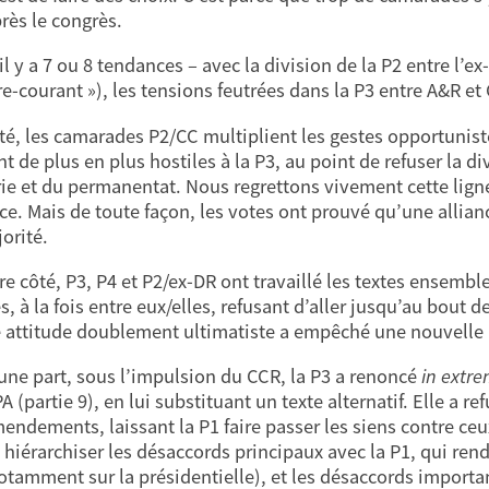
rès le congrès.
il y a 7 ou 8 tendances – avec la division de la P2 entre l’
re-courant »), les tensions feutrées dans la P3 entre A&R et
té, les camarades P2/CC multiplient les gestes opportuniste
t de plus en plus hostiles à la P3, au point de refuser la d
rie et du permanentat. Nous regrettons vivement cette lign
ce. Mais de toute façon, les votes ont prouvé qu’une alliance
orité.
tre côté, P3, P4 et P2/ex-DR ont travaillé les textes ensemb
s, à la fois entre eux/elles, refusant d’aller jusqu’au bout 
e attitude doublement ultimatiste a empêché une nouvelle 
une part, sous l’impulsion du CCR, la P3 a renoncé
in extre
A (partie 9), en lui substituant un texte alternatif. Elle a r
endements, laissant la P1 faire passer les siens contre ceux
 hiérarchiser les désaccords principaux avec la P1, qui ren
otamment sur la présidentielle), et les désaccords importa