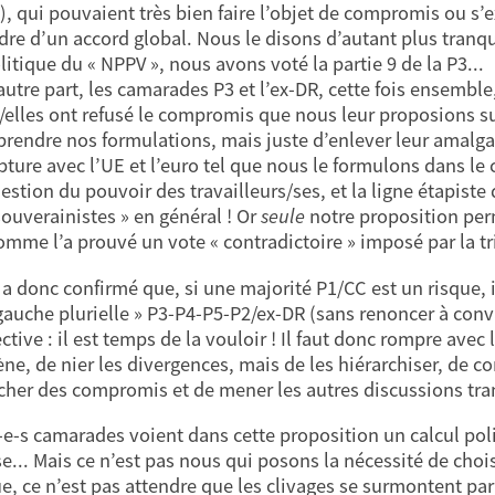
), qui pouvaient très bien faire l’objet de compromis ou s
dre d’un accord global. Nous le disons d’autant plus tranq
litique du « NPPV », nous avons voté la partie 9 de la P3...
autre part, les camarades P3 et l’ex-DR, cette fois ensemble
s/elles ont refusé le compromis que nous leur proposions s
prendre nos formulations, mais juste d’enlever leur amalga
pture avec l’UE et l’euro tel que nous le formulons dans le
estion du pouvoir des travailleurs/ses, et la ligne étapiste
souverainistes » en général ! Or
seule
notre proposition perm
omme l’a prouvé un vote « contradictoire » imposé par la tr
a donc confirmé que, si une majorité P1/CC est un risque, i
 gauche plurielle » P3-P4-P5-P2/ex-DR (sans renoncer à conva
ctive : il est temps de la vouloir ! Il faut donc rompre avec 
e, de nier les divergences, mais de les hiérarchiser, de co
cher des compromis et de mener les autres discussions tra
-e-s camarades voient dans cette proposition un calcul pol
e... Mais ce n’est pas nous qui posons la nécessité de choisir
ue, ce n’est pas attendre que les clivages se surmontent p