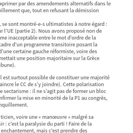
’exprimer par des amendements alternatifs dans le
uillement que, tout en refusant la démission
, se sont montré-e-s ultimatistes à notre égard :
ur l’UE (partie 2). Nous avons proposé non de
me inacceptable entre le mot d’ordre de la
 cadre d’un programme transitoire posant la
 d’une certaine gauche réformiste, voire des
ettait une position majoritaire sur la Grèce
ibune).
l est surtout possible de constituer une majorité
incre le CC de s’y joindre). Cette polarisation
le sectarisme : il ne s’agit pas de former un bloc
nfirmer la mise en minorité de la P1 au congrès,
nquillement.
iticien, voire une « manœuvre » malgré sa
 : c’est la paralysie du parti ! Faire de la
ar enchantement, mais c’est prendre des