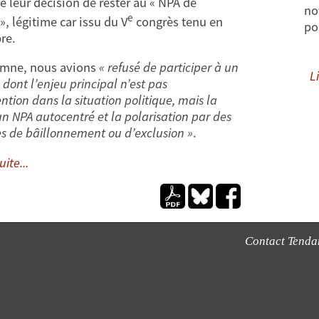
é leur décision de rester au « NPA de
no
e
», légitime car issu du V
congrès tenu en
po
re.
omne, nous avions
« refusé de participer à un
Li
dont l’enjeu principal n’est pas
ention dans la situation politique, mais la
un NPA autocentré et la polarisation par des
 de bâillonnement ou d’exclusion »
.
uite...
Contact Tend