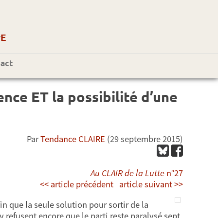
r
E
act
ence ET la possibilité d’une
Par
Tendance CLAIRE
(29 septembre 2015)
Au CLAIR de la Lutte
n°27
<< article précédent
article suivant >>
n que la seule solution pour sortir de la
’y refusent encore que le parti reste paralysé sept