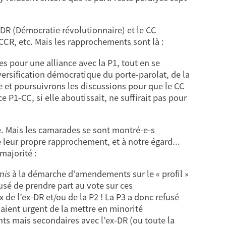
ex-DR (Démocratie révolutionnaire) et le CC
 CCR, etc. Mais les rapprochements sont là :
s pour une alliance avec la P1, tout en se
iversification démocratique du porte-parolat, de la
e et poursuivrons les discussions pour que le CC
 P1-CC, si elle aboutissait, ne suffirait pas pour
le. Mais les camarades se sont montré-e-s
de leur propre rapprochement, et à notre égard...
majorité :
mis
à la démarche d’amendements sur le « profil »
efusé de prendre part au vote sur ces
 de l’ex-DR et/ou de la P2 ! La P3 a donc refusé
daient urgent de la mettre en minorité
nts mais secondaires avec l’ex-DR (ou toute la