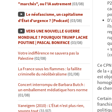
P2
"marchés", ou l’IA autrement
(03/08)
ca
po
Le néofascisme, un capitalisme
D’
d’État d’urgence ? [Podcast]
(03/08)
il
VERS UNE NOUVELLE GUERRE
re
ru
MONDIALE ? POURQUOI TRUMP LACHE
POUTINE | PASCAL BONIFACE
(03/08)
qu
« 
Votre indifférence ne sauvera pas la
(c
Palestine
(02/08)
Ce CPN 
La France sous les flammes : la faillite
de la «
criminelle du néolibéralisme
(01/08)
est obje
homogèn
Concert interrompu de Barbara Butch :
de cher
un emballement médiatique hors norme
(01/08)
Certain
franchis
Vaneigem (2010) : L’État n’est plus rien,
politiq
soyons tout
(31/07)