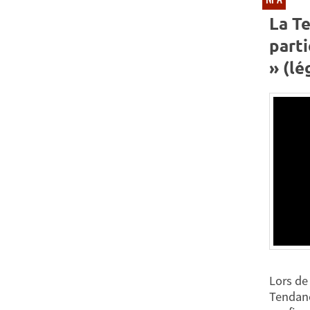
La T
part
» (lé
Lors de
Tendanc