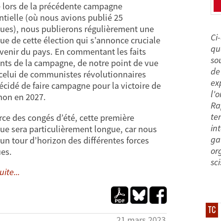
lors de la précédente campagne
ntielle (où nous avions publié 25
ues), nous publierons régulièrement une
Ci
ue de cette élection qui s’annonce cruciale
qu
avenir du pays. En commentant les faits
so
ts de la campagne, de notre point de vue
de 
 celui de communistes révolutionnaires
exp
écidé de faire campagne pour la victoire de
l'
on en 2027.
Ra
te
rce des congés d’été, cette première
in
ue sera particulièrement longue, car nous
ga
 un tour d’horizon des différentes forces
or
ues.
sc
uite...
TC
21 mars 2023