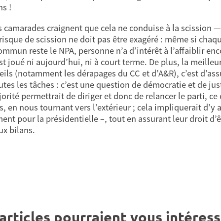
ns !
s camarades craignent que cela ne conduise à la scission — 
 risque de scission ne doit pas être exagéré : même si chaqu
mmun reste le NPA, personne n’a d’intérêt à l’affaiblir enco
st joué ni aujourd’hui, ni à court terme. De plus, la meille
eils (notamment les dérapages du CC et d’A&R), c’est d’ass
tes les tâches : c’est une question de démocratie et de just
rité permettrait de diriger et donc de relancer le parti, ce 
, en nous tournant vers l’extérieur ; cela impliquerait d’y 
nt pour la présidentielle –, tout en assurant leur droit d’ê
ux bilans.
articles pourraient vous intéress