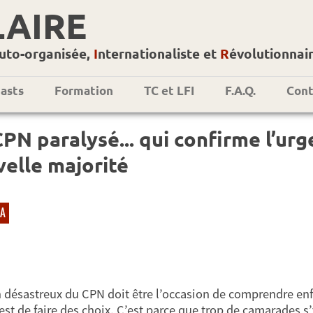
LAIRE
uto-organisée,
I
nternationaliste et
R
évolutionnai
asts
Formation
TC et LFI
F.A.Q.
Cont
PN paralysé... qui confirme l’urg
elle majorité
A
n désastreux du CPN doit être l’occasion de comprendre enfi
’est de faire des choix. C’est parce que trop de camarades s