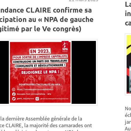
L
endance CLAIRE confirme sa
i
icipation au « NPA de gauche
c
gitimé par le Ve congrès)
No
éc
 la dernière Assemblée générale de la
jan
e CLAIRE, la majorité des camarades ont
Au