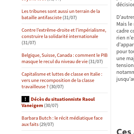
décisio
Les tribunes sont aussi un terrain de la
D’autre
bataille antifasciste
(31/07)
Mais le
Contre l’extrême-droite et l’impérialisme,
cadre co
construire la solidarité internationale
rien n’e
(31/07)
d’appar
pour tou
Belgique, Suisse, Canada : comment le PIB
une majo
masque le recul du niveau de vie
(31/07)
tensions
notamme
Capitalisme et luttes de classe en Italie :
jusqu’a
vers une recomposition de la classe
travailleuse ?
(30/07)
Décès du situationniste Raoul
Vaneigem
(30/07)
Barbara Butch : le récit médiatique face
aux faits
(29/07)
Ces 