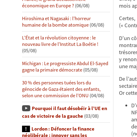
mois ap
économique en Europe ?
(06/08)
Certes, 
Hiroshima et Nagasaki : l’horreur
humaine de la bombe atomique
(06/08)
(« Cont
D’un cô
L’État et la révolution citoyenne : le
nouveau livre de l’Institut La Boétie !
montran
(05/08)
trésore
y renon
Michigan : Le progressiste Abdul El-Sayed
une maj
gagne la primaire démocrate
(05/08)
De l’au
30 % des personnes tuées lors du
sectaire
génocide de Gaza étaient des enfants,
Or cett
selon une commission de l’ONU
(04/08)
D’
Pourquoi il faut désobéir à l’UE en
NP
cas de victoire de la gauche
(03/08)
am
de
Lordon : Défoncer la finance
(n
néolibérale : innover sans les