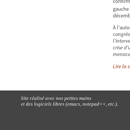
confirm
gauche 
décemb
À l’aut
congrès 
l’interv
crise d’
menaces
Lire la s
Site réalisé avec nos petites mains
et des logiciels libres (emacs, notepad++, etc.).