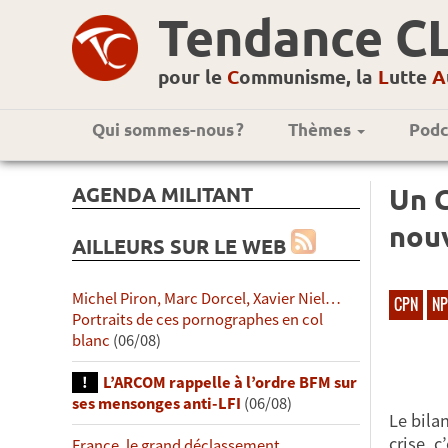
Tendance C
pour le
C
ommunisme, la
L
utte
A
Qui sommes-nous ?
Thèmes
Podc
AGENDA MILITANT
Un C
nouv
AILLEURS SUR LE WEB
Michel Piron, Marc Dorcel, Xavier Niel…
CPN
NP
Portraits de ces pornographes en col
blanc
(06/08)
L’ARCOM rappelle à l’ordre BFM sur
ses mensonges anti-LFI
(06/08)
Le bila
crise, c
France, le grand déclassement