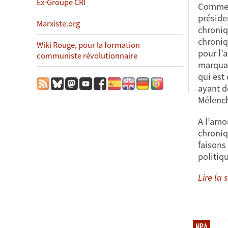
Ex-Groupe CRI
Comme 
préside
Marxiste.org
chroniq
chroniq
Wiki Rouge, pour la formation
pour l’
communiste révolutionnaire
marquan
qui est
ayant d
Mélench
A l’amo
chroniq
faisons
politiq
Lire la s
NPA