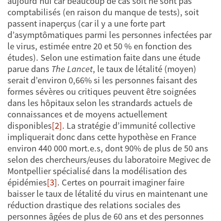
aujourd’hui car beaucoup de cas soit ne sont pas
comptabilisés (en raison du manque de tests), soit
passent inaperçus (car il y a une forte part
d’asymptômatiques parmi les personnes infectées par
le virus, estimée entre 20 et 50 % en fonction des
études). Selon une estimation faite dans une étude
parue dans
The Lancet
, le taux de létalité (moyen)
serait d’environ 0,66% si les personnes faisant des
formes sévères ou critiques peuvent être soignées
dans les hôpitaux selon les strandards actuels de
connaissances et de moyens actuellement
disponibles
[2]
. La stratégie d’immunité collective
impliquerait donc dans cette hypothèse en France
environ 440 000 mort.e.s, dont 90% de plus de 50 ans
selon des chercheurs/euses du laboratoire Megivec de
Montpellier spécialisé dans la modélisation des
épidémies
[3]
. Certes on pourrait imaginer faire
baisser le taux de létalité du virus en maintenant une
réduction drastique des relations sociales des
personnes âgées de plus de 60 ans et des personnes