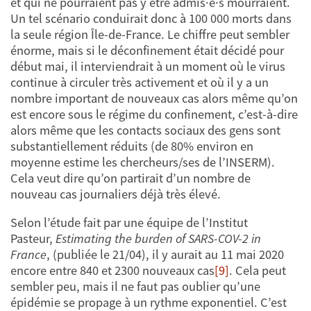
et qui ne pourraient pas y être admis·e·s mourraient.
Un tel scénario conduirait donc à 100 000 morts dans
la seule région Île-de-France. Le chiffre peut sembler
énorme, mais si le déconfinement était décidé pour
début mai, il interviendrait à un moment où le virus
continue à circuler très activement et où il y a un
nombre important de nouveaux cas alors même qu’on
est encore sous le régime du confinement, c’est-à-dire
alors même que les contacts sociaux des gens sont
substantiellement réduits (de 80% environ en
moyenne estime les chercheurs/ses de l’INSERM).
Cela veut dire qu’on partirait d’un nombre de
nouveau cas journaliers déjà très élevé.
Selon l’étude fait par une équipe de l’Institut
Pasteur,
Estimating the burden of SARS-COV-2 in
France
, (publiée le 21/04), il y aurait au 11 mai 2020
encore entre 840 et 2300 nouveaux cas
[9]
. Cela peut
sembler peu, mais il ne faut pas oublier qu’une
épidémie se propage à un rythme exponentiel. C’est