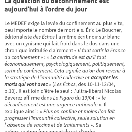
La question du déconfinement est
aujourd’hui à l’ordre du jour
Le MEDEF exige la levée du confinement au plus vite,
peu importe le nombre de mort·e·s. Éric Le Boucher,
éditorialiste
des Échos
l’a même écrit noir sur blanc
avec un cynisme qui fait froid dans le dos dans une
chronique intitulée clairement «
Il faut sortir la France
du confinement »
: «
La certitude est qu’il faut
économiquement, psychologiquement, politiquement,
sortir du confinement. Cela signifie qu’on doit revenir à
la stratégie de l’immunité collective et
accepter les
morts qui vont avec
» (
Les Échos
, des 10-11-12/04,
p.10). Il est loin d’être le seul : l’ultra-libéral Nicolas
Baverez affirme dans
Le Figaro
du 19/04 : «
le
déconfinement est une urgence nationale
». Il
explique ainsi : «
Plus on confine et moins l’on fait
progresser l’immunité collective, seule solution en
l’absence de vaccins et de traitements
». Sa
préoccupation fondamentale est d’ordre