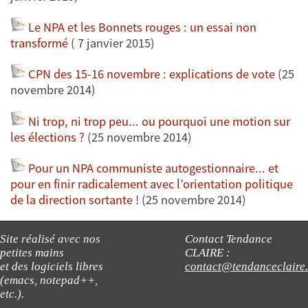
Le NPA et les Bonnets rouges : un essai non
transformé
( 7 janvier 2015)
CPN des 15-16 novembre : explications de vote
(25
novembre 2014)
Ni trop, ni trop peu... ou pourquoi une motion sur
les élections ?
(25 novembre 2014)
Pour un NPA communiste autogestionnaire... et
pour en finir radicalement avec l’orientation politique
de la direction sortante !
(25 novembre 2014)
Site réalisé avec nos
Contact Tendance
petites mains
CLAIRE :
et des logiciels libres
contact@tendanceclaire
(emacs, notepad++,
etc.).