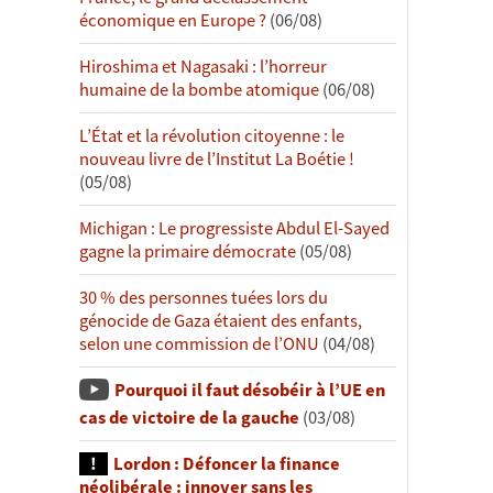
économique en Europe ?
(06/08)
Hiroshima et Nagasaki : l’horreur
humaine de la bombe atomique
(06/08)
L’État et la révolution citoyenne : le
nouveau livre de l’Institut La Boétie !
(05/08)
Michigan : Le progressiste Abdul El-Sayed
gagne la primaire démocrate
(05/08)
30 % des personnes tuées lors du
génocide de Gaza étaient des enfants,
selon une commission de l’ONU
(04/08)
Pourquoi il faut désobéir à l’UE en
cas de victoire de la gauche
(03/08)
Lordon : Défoncer la finance
néolibérale : innover sans les