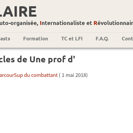
LAIRE
uto-organisée,
I
nternationaliste et
R
évolutionnai
asts
Formation
TC et LFI
F.A.Q.
Cont
cles de Une prof d'
ParcourSup du combattant
( 1 mai 2018)