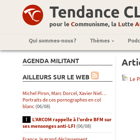
Tendance C
pour le
C
ommunisme, la
L
utte
A
Qui sommes-nous ?
Thèmes
Podc
AGENDA MILITANT
Arti
AILLEURS SUR LE WEB
Le 
Michel Piron, Marc Dorcel, Xavier Niel…
Portraits de ces pornographes en col
blanc
(06/08)
L’ARCOM rappelle à l’ordre BFM sur
ses mensonges anti-LFI
(06/08)
France, le grand déclassement