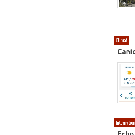
Climat
Canic
Internatio
Echo 