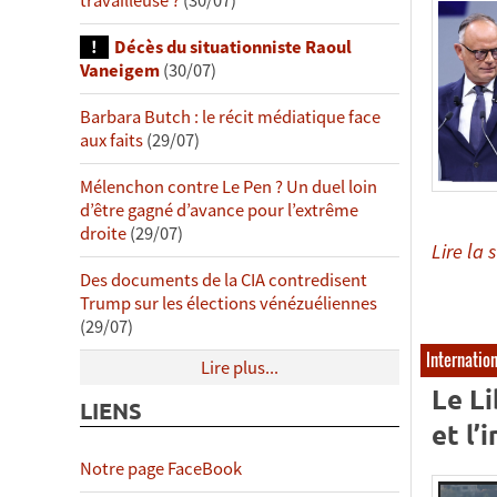
travailleuse ?
(30/07)
Décès du situationniste Raoul
Vaneigem
(30/07)
Barbara Butch : le récit médiatique face
aux faits
(29/07)
Mélenchon contre Le Pen ? Un duel loin
d’être gagné d’avance pour l’extrême
droite
(29/07)
Lire la s
Des documents de la CIA contredisent
Trump sur les élections vénézuéliennes
(29/07)
Internatio
Lire plus...
Le Li
LIENS
et l’
Notre page FaceBook