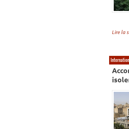
Lire la s
Internatio
Accor
isole