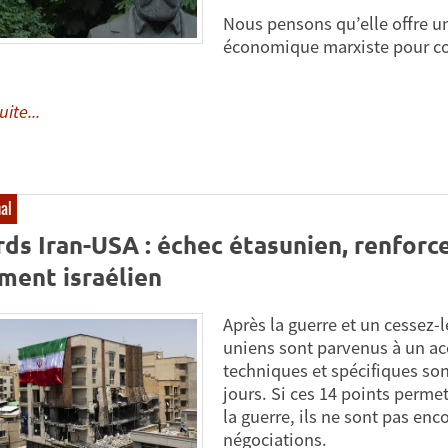
Nous pensons qu’elle offre un
économique marxiste pour c
uite...
nal
ds Iran-USA : échec étasunien, renforc
ment israélien
Après la guerre et un cessez-
uniens sont parvenus à un ac
techniques et spécifiques son
jours. Si ces 14 points permet
la guerre, ils ne sont pas enc
négociations.