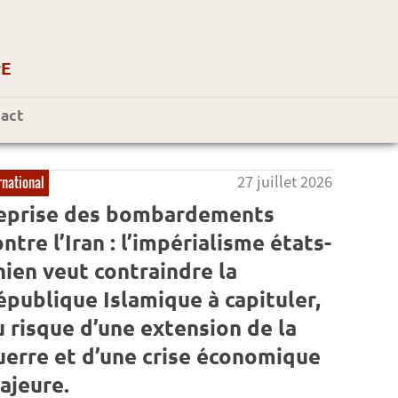
r
E
act
27 juillet 2026
rnational
eprise des bombardements
ntre l’Iran : l’impérialisme états-
nien veut contraindre la
épublique Islamique à capituler,
u risque d’une extension de la
uerre et d’une crise économique
ajeure.