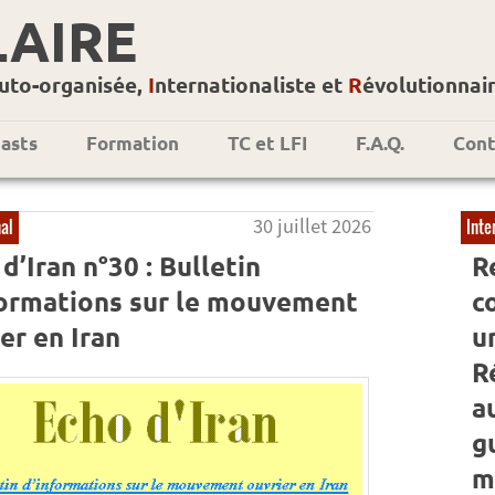
LAIRE
uto-organisée,
I
nternationaliste et
R
évolutionnai
asts
Formation
TC et LFI
F.A.Q.
Cont
30 juillet 2026
nal
Inte
d’Iran n°30 : Bulletin
R
formations sur le mouvement
co
er en Iran
u
R
a
g
m