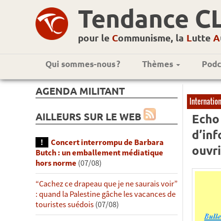
Tendance C
pour le
C
ommunisme, la
L
utte
A
Qui sommes-nous ?
Thèmes
Podc
AGENDA MILITANT
Internatio
AILLEURS SUR LE WEB
Echo 
d’in
Concert interrompu de Barbara
ouvri
Butch : un emballement médiatique
hors norme
(07/08)
“Cachez ce drapeau que je ne saurais voir”
: quand la Palestine gâche les vacances de
touristes suédois
(07/08)