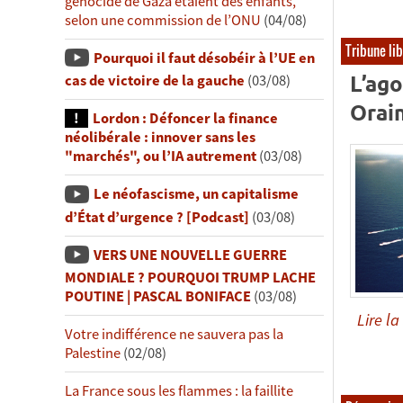
génocide de Gaza étaient des enfants,
selon une commission de l’ONU
(04/08)
Tribune li
Pourquoi il faut désobéir à l’UE en
L’ago
cas de victoire de la gauche
(03/08)
Orai
Lordon : Défoncer la finance
néolibérale : innover sans les
"marchés", ou l’IA autrement
(03/08)
Le néofascisme, un capitalisme
d’État d’urgence ? [Podcast]
(03/08)
VERS UNE NOUVELLE GUERRE
MONDIALE ? POURQUOI TRUMP LACHE
POUTINE | PASCAL BONIFACE
(03/08)
Lire la 
Votre indifférence ne sauvera pas la
Palestine
(02/08)
La France sous les flammes : la faillite