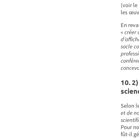
(voir le
les œuv
En reva
«
créer 
d’affich
socle c
professi
confére
concevo
10. 2
scien
Selon l
et de n
scienti
Pour no
fût-il g