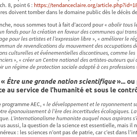
 ch. 8, point 6 :
https://tendanceclaire.org/article.php?id=1
res doivent tomber dans le domaine public dès le décès de l
nche, nous sommes tout à fait d’accord pour «
abolir tous 
un fonds pour la création en faveur des communes qui tran
age pour les artistes et l’expression libre
», «
améliorer le ré
ommun de revendications du mouvement des occupations de 
ons culturelles et événementielles discontinues, comme les "
nciers
», «
créer un Centre national des artistes-auteurs qui 
ir un régime de protection sociale adapté à ces professions
) «
Être une grande nation scientifique
»... o
ce au service de l’humanité et sous le contr
e programme AEC, «
le développement et le rayonnement sci
otre épanouissement à l’ère des incertitudes écologiques. L
fique. L’internationalisme humaniste auquel nous aspirons s’é
us aussi, la question de la science est essentielle, mais il 
énéreux : les sciences n’ont pas de patrie, car c’est dans l’i