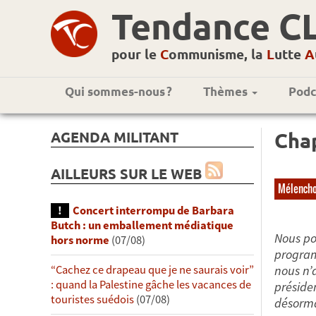
Tendance C
pour le
C
ommunisme, la
L
utte
A
Qui sommes-nous ?
Thèmes
Podc
AGENDA MILITANT
Chap
AILLEURS SUR LE WEB
Mélench
Concert interrompu de Barbara
Butch : un emballement médiatique
Nous po
hors norme
(07/08)
progr
nous n’
“Cachez ce drapeau que je ne saurais voir”
: quand la Palestine gâche les vacances de
présiden
touristes suédois
(07/08)
désorma