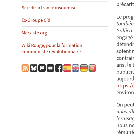
précari
Site de la france insoumise
Le pro
Ex-Groupe CRI
tombées
Gallica
Marxiste.org
engagé 
défendr
Wiki Rouge, pour la formation
soient 
communiste révolutionnaire
contrai
ans, le
publicit
aujourd
https:/
environ
On peut
nouvell
les usa
nous ne
rémunér