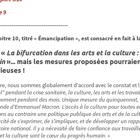
e 9
-------------------------------------
itre 10, titré « Émancipation », est consacré en fait à l
) «
La bifurcation dans les arts et la culture 
in
»... mais les mesures proposées pourraien
ieuses !
ore, nous sommes globalement d’accord avec le constat et l’
l" pendant la crise sanitaire, la culture, les arts et les trava
ement pendant des mois. Unique mesure du quinquennat, le
de d’Emmanuel Macron. L’accès à la culture pour toutes et 
ns au contraire une politique publique des arts et de la cul
cité de s’exprimer, de s’impliquer, et de développer un rapp
toire national. Il y a nécessité de faire confiance aux travail
s et la culture sont le cœur du progrès humain.
»