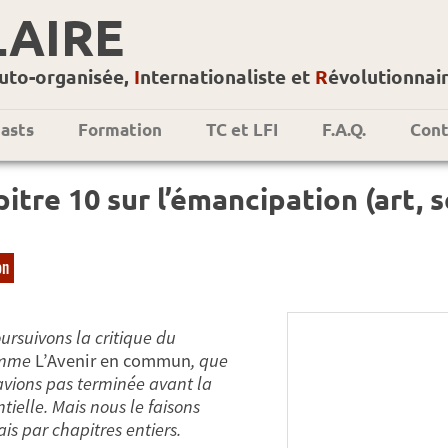
LAIRE
uto-organisée,
I
nternationaliste et
R
évolutionnai
asts
Formation
TC et LFI
F.A.Q.
Cont
itre 10 sur l’émancipation (art, sc
on
ursuivons la critique du
amme
L’Avenir en commun
, que
avions pas terminée avant la
tielle. Mais nous le faisons
is par chapitres entiers.